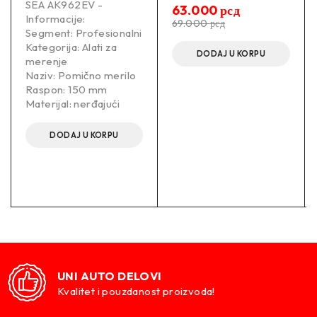
SEA AK962EV -
63.000
рсд
Grupa proizvoda
Elektroalati
Informacije:
69.000
рсд
Baterija uključena
Da
Segment: Profesionalni
Punjač uključen
Da
Kategorija: Alati za
DODAJ U KORPU
merenje
Mobilna konekcija
ONE-KEY™
Naziv: Pomično merilo
Pakovanje
Kofer
Raspon: 150 mm
Napajanje
Na baterije
Materijal: nerđajući
Set
Da
Vrsta baterije
lithium-ion
DODAJ U KORPU
Broj baterija
2.0 kom
–
Proizvođač:
UNI AUTO DELOVI
MILWAUKEE-4933478504
Kvalitet i pouzdanost proizvoda!