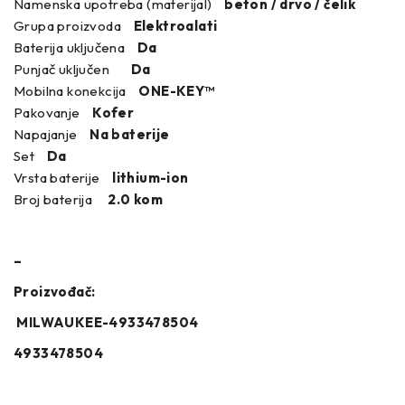
Namenska upotreba (materijal)
beton / drvo / čelik
Grupa proizvoda
Elektroalati
Baterija uključena
Da
Punjač uključen
Da
Mobilna konekcija
ONE-KEY™
Pakovanje
Kofer
Napajanje
Na baterije
Set
Da
Vrsta baterije
lithium-ion
Broj baterija
2.0 kom
–
Proizvođač:
MILWAUKEE-4933478504
4933478504