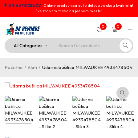
UNIAUTODELOVI
Online prodavnica auto delova visokog kvaliteta!
Sve što vam treba na jednom mestu!
0
0
Početna
/
Alati
/
Udarna bušilica MILWAUKEE 4933478504