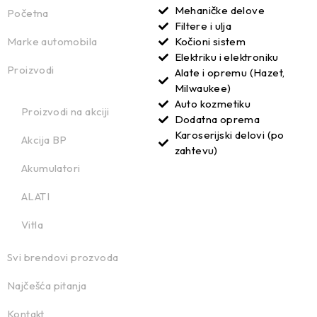
Mehaničke delove
Početna
Filtere i ulja
Marke automobila
Kočioni sistem
Elektriku i elektroniku
Proizvodi
Alate i opremu (Hazet,
Milwaukee)
Auto kozmetiku
Proizvodi na akciji
Dodatna oprema
Karoserijski delovi (po
Akcija BP
zahtevu)
Akumulatori
ALATI
Vitla
Svi brendovi prozvoda
Najčešća pitanja
Kontakt