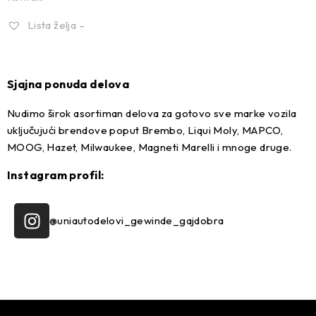
Lista želja –
Sjajna ponuda delova
Nudimo širok asortiman delova za gotovo sve marke vozila
uključujući brendove poput Brembo, Liqui Moly, MAPCO,
MOOG, Hazet, Milwaukee, Magneti Marelli i mnoge druge.
Instagram profil:
@uniautodelovi_gewinde_gajdobra