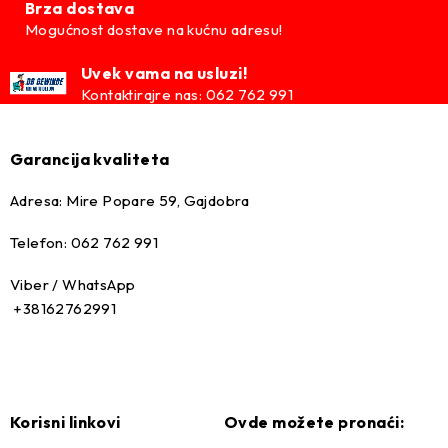
4933478504
Brza dostava
Mogućnost dostave na kućnu adresu!
Uvek vama na usluzi!
Kontaktirajre nas: 062 762 991
–
Garancija kvaliteta
Adresa: Mire Popare 59, Gajdobra
Telefon: 062 762 991
Viber / WhatsApp
+38162762991
Korisni linkovi
Ovde možete pronaći: