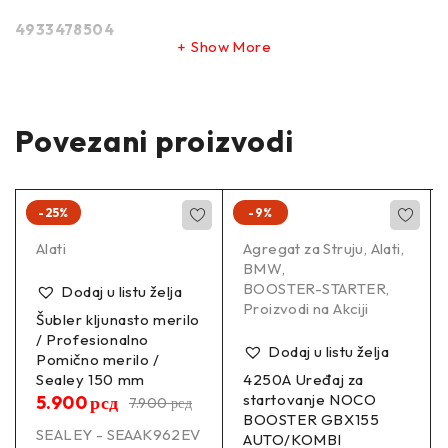
4933478504
Show More
–
Inforamacije:
Povezani proizvodi
Segment
Profesionalni
Grupa proizvoda
Uređaj
-25%
-9%
Naziv
Čekić
Tip čekića
Alati
Udarno rotacioni
Agregat za Struju
,
Alati
,
BMW
,
Broj udara
0.0 ud. /min. -4800.0 ud. /min.
BOOSTER-STARTER
,
Dodaj u listu želja
Udarna snaga
2.5 J
Proizvodi na Akciji
Šubler kljunasto merilo
Napon
18.0 V
/ Profesionalno
Težina
3.4 kg
Dodaj u listu želja
Pomično merilo /
Motor bez četkica
Da
Sealey 150 mm
4250A Uređaj za
Vrsta montaže
SDS plus
startovanje NOCO
5.900
рсд
7.900
рсд
Model
M18 ONEFHX-552X
BOOSTER GBX155
SEALEY - SEAAK962EV
AUTO/KOMBI
Namenska upotreba (materijal)
beton / drvo / čelik