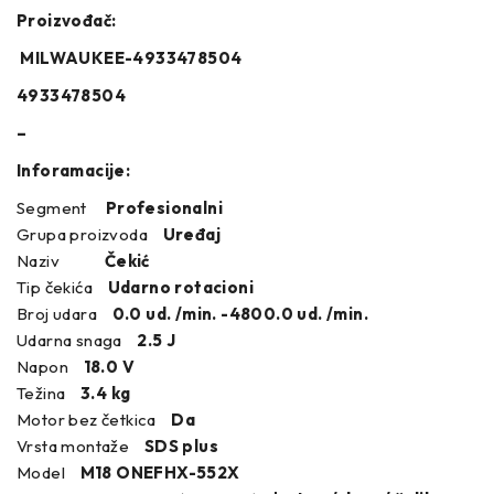
Proizvođač:
MILWAUKEE-4933478504
4933478504
–
Inforamacije:
Segment
Profesionalni
Grupa proizvoda
Uređaj
Naziv
Čekić
Tip čekića
Udarno rotacioni
Broj udara
0.0 ud. /min. -4800.0 ud. /min.
Udarna snaga
2.5 J
Napon
18.0 V
Težina
3.4 kg
Motor bez četkica
Da
Vrsta montaže
SDS plus
Model
M18 ONEFHX-552X