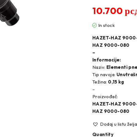
10.700
рс
In stock
HAZET-HAZ 9000
HAZ 9000-080
–
Informacije:
Naziv:
Elementi pn
Tip navoja:
Unutraš
Težina:
0,15 kg
–
Proizvođač:
HAZET-HAZ 9000
HAZ 9000-080
Dodaj u listu želj
Quantity