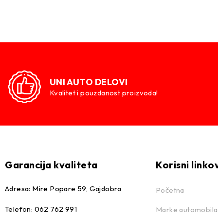
UNI AUTO DELOVI
Kvalitet i pouzdanost proizvoda!
Garancija kvaliteta
Korisni linko
Adresa: Mire Popare 59, Gajdobra
Početna
Telefon: 062 762 991
Marke automobila