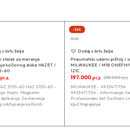
-16%
Alati
u listu želja
Dodaj u listu želja
 stalak za merenje
Pneumatski udarni pištolj / o
ja kočionog diska HAZET /
MILWAUKEE / M18 ONEFH
5-60
121C
0
рсд
197.000
рсд
235.000
рсд
AZ 2155-60 HAZ 2155-60 -
MILWAUKEE - 4933471756
ije: Naziv: Magnetni
4933471756 - Informacije: 
Aplikacija: Za merenje
Profesionalni Set Da Naziv U
g odstupanja kočionih
ključ Napajanje