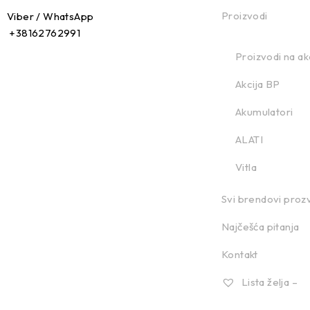
Proizvodi
Viber / WhatsApp
+38162762991
Proizvodi na akc
Akcija BP
Akumulatori
ALATI
Vitla
Svi brendovi proz
Najčešća pitanja
Kontakt
Lista želja –