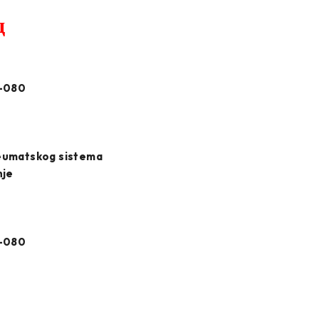
д
-080
eumatskog sistema
nje
-080
a