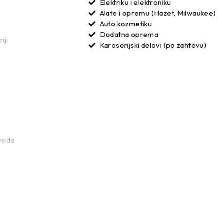
Elektriku i elektroniku
Alate i opremu (Hazet, Milwaukee)
Auto kozmetiku
Dodatna oprema
iji
Karoserijski delovi (po zahtevu)
voda