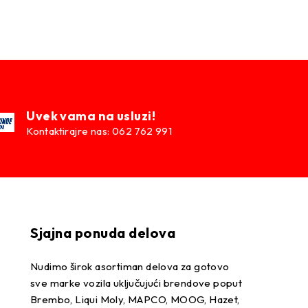
Uvek vama na usluzi!
Kontaktirajre nas: 062 762 991
Sjajna ponuda delova
Nudimo širok asortiman delova za gotovo
sve marke vozila uključujući brendove poput
Brembo, Liqui Moly, MAPCO, MOOG, Hazet,