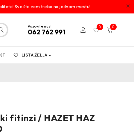
liteta! Sve što vam treba na jednom mestu!
Pozovite nas!
0
0
062 762 991
KT
LISTA ŽELJA –
i fitinzi / HAZET HAZ
0