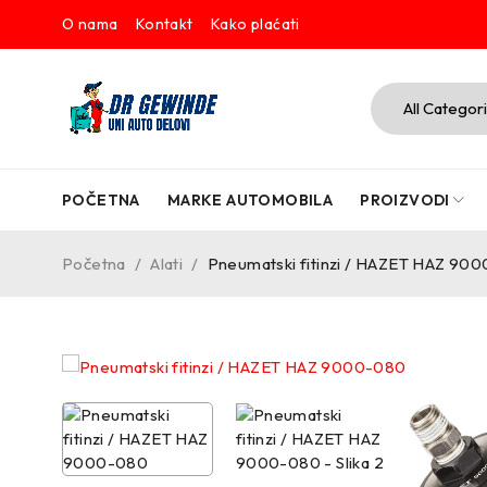
O nama
Kontakt
Kako plaćati
POČETNA
MARKE AUTOMOBILA
PROIZVODI
Početna
/
Alati
/
Pneumatski fitinzi / HAZET HAZ 90