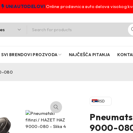
UNIAUTODELOVI
Online prodavnica auto delova visokog kva
SVI BRENDOVI PROZVODA
NAJČEŠĆA PITANJA
KONTA
00-080
RSD
Pneumatsk
9000-08