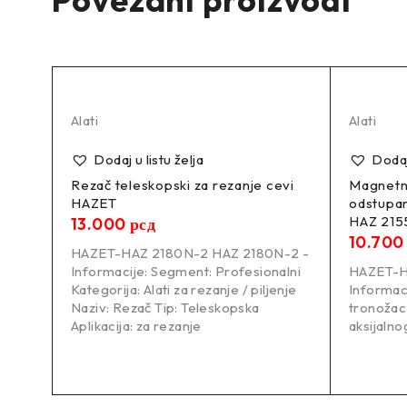
Alati
Alati
Dodaj u listu želja
Dodaj 
Rezač teleskopski za rezanje cevi
Magnetni
HAZET
odstupan
HAZ 215
13.000
рсд
10.70
alni
HAZET-HAZ 2180N-2 HAZ 2180N-2 -
Informacije: Segment: Profesionalni
HAZET-H
Kategorija: Alati za rezanje / piljenje
Informac
5
Naziv: Rezač Tip: Teleskopska
tronožac 
Aplikacija: za rezanje
aksijalno
4 kg