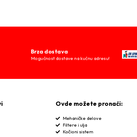
Brza dostava
Mogućnost dostave na kućnu adresu!
vi
Ovde možete pronaći:
Mehaničke delove
Filtere i ulja
Kočioni sistem