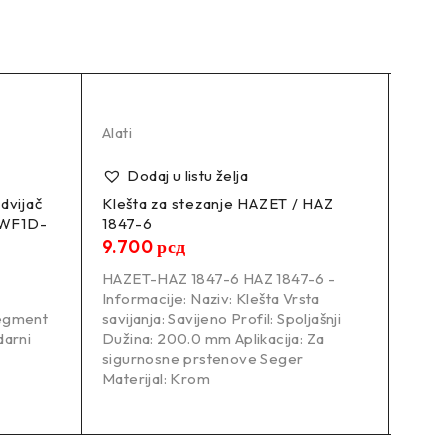
Alati
Alati
Dodaj u listu želja
Do
dvijač
Klešta za stezanje HAZET / HAZ
Kompl
IWF1D-
1847-6
HAZE
9.700
рсд
9.7
HAZET-HAZ 1847-6 HAZ 1847-6 -
HAZE
Informacije: Naziv: Klešta Vrsta
Infor
Segment
savijanja: Savijeno Profil: Spoljašnji
Vrsta
darni
Dužina: 200.0 mm Aplikacija: Za
Vrsta 
sigurnosne prstenove Seger
Materijal: Krom