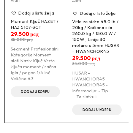
Alati
Alati
Dodaj u listu želja
Dodaj u listu želja
Moment Ključ HAZET /
Vitlo za sidro 45.0 lb /
HAZ 5107-3CT
20kg / Kočiona sila
29.500
рсд
260.0 kg / 150.0 W /
150W , Linija 30
35.000
рсд
metara x 5mm HUSAR
Segment Profesionalni
– HWANCHOR45
Kategorija Moment
29.500
рсд
alati Naziv Ključ Vrsta
35.000
рсд
ključa moment / račna
Igla / pogon 1/4 Inč
HUSAR -
Veličina 6.3
HWANCHOR45
HWANCHOR45 -
Informacije: - Tip
DODAJ U KORPU
Za slatku i
DODAJ U KORPU