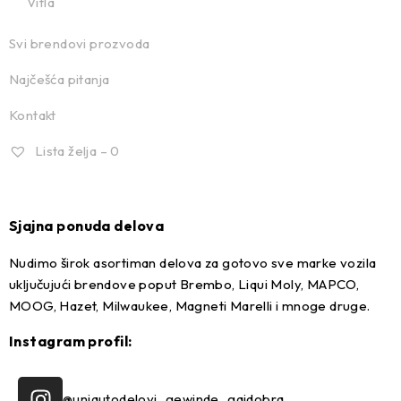
Vitla
Svi brendovi prozvoda
Najčešća pitanja
Kontakt
Lista želja –
0
Sjajna ponuda delova
Nudimo širok asortiman delova za gotovo sve marke vozila
uključujući brendove poput Brembo, Liqui Moly, MAPCO,
MOOG, Hazet, Milwaukee, Magneti Marelli i mnoge druge.
Instagram profil:
@uniautodelovi_gewinde_gajdobra