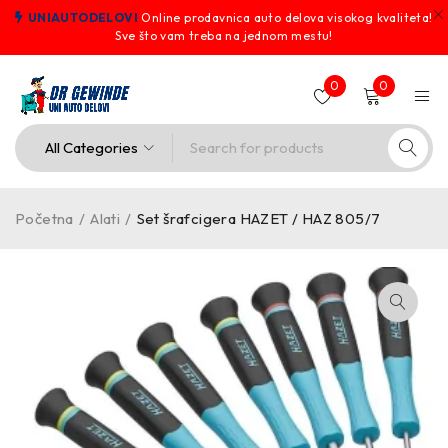
UNIAUTODELOVI
Online prodavnica auto delova visokog kvaliteta!
Sve što vam treba na jednom mestu!
0
0
Početna
/
Alati
/
Set šrafcigera HAZET / HAZ 805/7