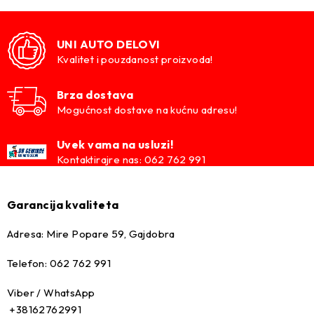
UNI AUTO DELOVI
Kvalitet i pouzdanost proizvoda!
Brza dostava
Mogućnost dostave na kućnu adresu!
Uvek vama na usluzi!
Kontaktirajre nas: 062 762 991
Garancija kvaliteta
Adresa: Mire Popare 59, Gajdobra
Telefon: 062 762 991
Viber / WhatsApp
+38162762991