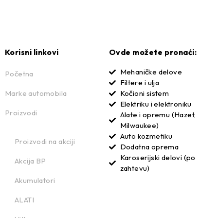
Korisni linkovi
Ovde možete pronaći:
Mehaničke delove
Početna
Filtere i ulja
Marke automobila
Kočioni sistem
Elektriku i elektroniku
Proizvodi
Alate i opremu (Hazet,
Milwaukee)
Auto kozmetiku
Proizvodi na akciji
Dodatna oprema
Karoserijski delovi (po
Akcija BP
zahtevu)
Akumulatori
ALATI