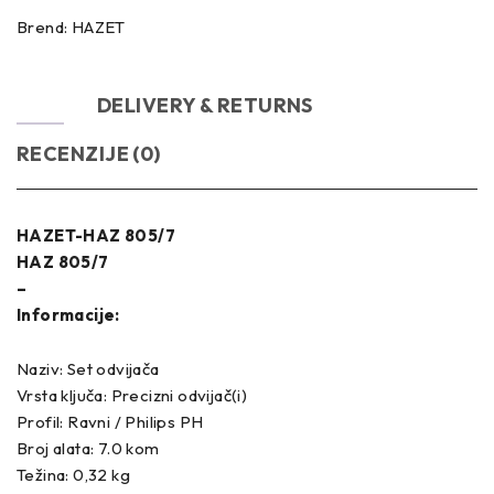
Brend:
HAZET
OPIS
DELIVERY & RETURNS
RECENZIJE (0)
HAZET-HAZ 805/7
HAZ 805/7
–
Informacije:
Naziv: Set odvijača
Vrsta ključa: Precizni odvijač(i)
Profil: Ravni / Philips PH
Broj alata: 7.0 kom
Težina: 0,32 kg