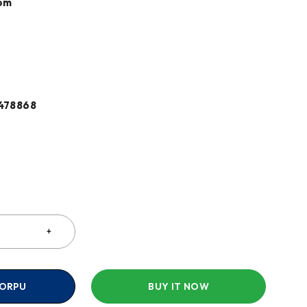
om
478868
a
KORPU
BUY IT NOW