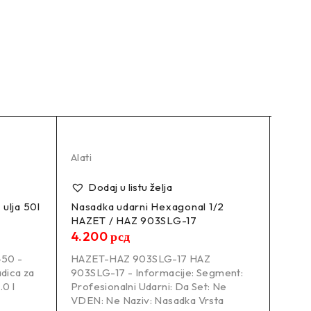
Alati
Alati
Dodaj u listu želja
Do
 ulja 50l
Nasadka udarni Hexagonal 1/2
Spir
HAZET / HAZ 903SLG-17
12.
4.200
рсд
HAZE
50 -
HAZET-HAZ 903SLG-17 HAZ
10 - 
adica za
903SLG-17 - Informacije: Segment:
Creva
.0 l
Profesionalni Udarni: Da Set: Ne
pneu
VDEN: Ne Naziv: Nasadka Vrsta