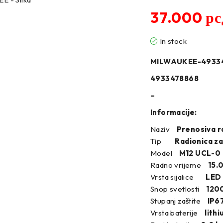
37.000
рс
In stock
MILWAUKEE-4933
4933478868
–
Informacije:
Naziv
Prenosiva ra
Tip
Radionica za 
Model
M12 UCL-0
Radno vrijeme
15.
Vrsta sijalice
LED
Snop svetlosti
120
Stupanj zaštite
IP6
Vrsta baterije
lithi