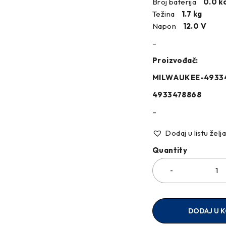
Broj baterija
0.0 k
Težina
1.7 kg
Napon
12.0 V
–
Proizvođač:
MILWAUKEE-4933
4933478868
–
Dodaj u listu želj
Quantity
DODAJ U 