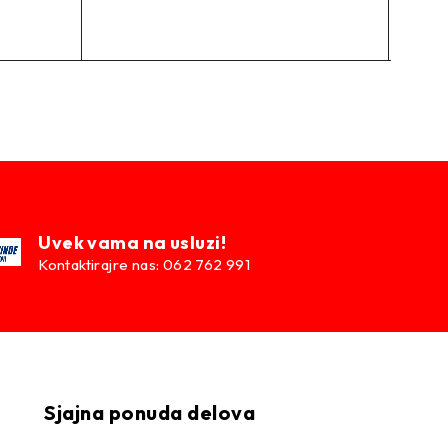
Uvek vama na usluzi!
Kontaktirajre nas: 062 762 991
Sjajna ponuda delova