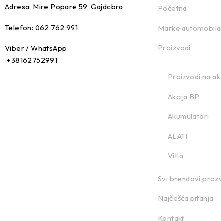
Adresa: Mire Popare 59, Gajdobra
Početna
Telefon: 062 762 991
Marke automobila
Proizvodi
Viber / WhatsApp
+38162762991
Proizvodi na akc
Akcija BP
Akumulatori
ALATI
Vitla
Svi brendovi proz
Najčešća pitanja
Kontakt