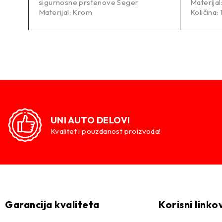
sigurnosne prstenove Seger
Materijal
Materijal: Krom
Količina: 
UNI AUTO DELOVI
Kvalitet i pouzdanost proizvoda!
Garancija kvaliteta
Korisni linko