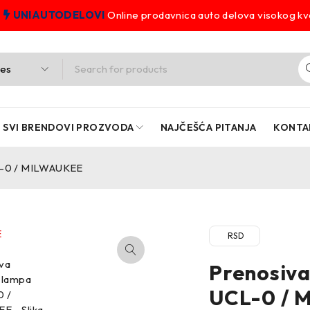
UNIAUTODELOVI
Online prodavnica auto delova visokog kva
SVI BRENDOVI PROZVODA
NAJČEŠĆA PITANJA
KONTA
CL-0 / MILWAUKEE
RSD
Prenosiva
UCL-0 / 