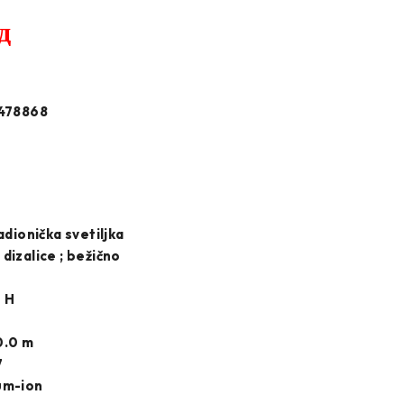
д
478868
dionička svetiljka
dizalice ; bežično
0 H
0.0 m
7
um-ion