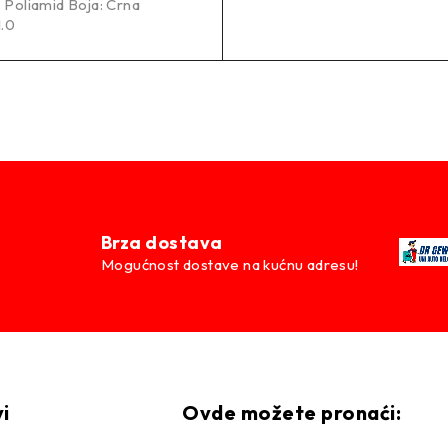
: Poliamid Boja: Crna
1.0
Brza dostava
Mogućnost dostave na kućnu adresu!
vi
Ovde možete pronaći: