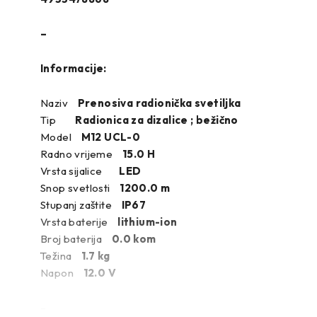
–
Informacije:
Naziv
Prenosiva radionička svetiljka
Tip
Radionica za dizalice ; bežično
Model
M12 UCL-0
Radno vrijeme
15.0 H
Vrsta sijalice
LED
Snop svetlosti
1200.0 m
Stupanj zaštite
IP67
Vrsta baterije
lithium-ion
Broj baterija
0.0 kom
Težina
1.7 kg
Napon
12.0 V
–