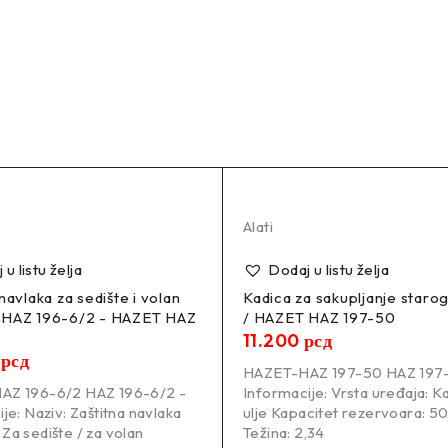
Alati
u listu želja
Dodaj u listu želja
navlaka za sedište i volan
Kadica za sakupljanje starog
 HAZ 196-6/2 - HAZET HAZ
/ HAZET HAZ 197-50
11.200
рсд
0
рсд
HAZET-HAZ 197-50 HAZ 197-
AZ 196-6/2 HAZ 196-6/2 -
Informacije: Vrsta uređaja: K
je: Naziv: Zaštitna navlaka
ulje Kapacitet rezervoara: 50
Za sedište / za volan
Težina: 2,34