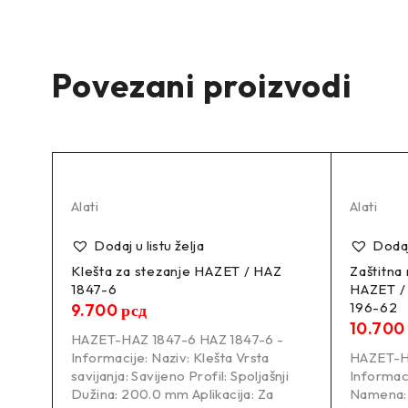
Proizvođač:
Povezani proizvodi
MILWAUKEE-4933478868
4933478868
–
Alati
Alati
Dodaj u listu želja
Dodaj 
ET /
Klešta za stezanje HAZET / HAZ
Zaštitna 
1847-6
HAZET /
196-62
9.700
рсд
10.70
HAZET-HAZ 1847-6 HAZ 1847-6 -
-
Informacije: Naziv: Klešta Vrsta
HAZET-H
alni
savijanja: Savijeno Profil: Spoljašnji
Informaci
sta
Dužina: 200.0 mm Aplikacija: Za
Namena: 