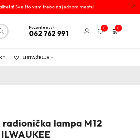
liteta! Sve što vam treba na jednom mestu!
Pozovite nas!
0
0
062 762 991
KT
LISTA ŽELJA –
 radionička lampa M12
MILWAUKEE