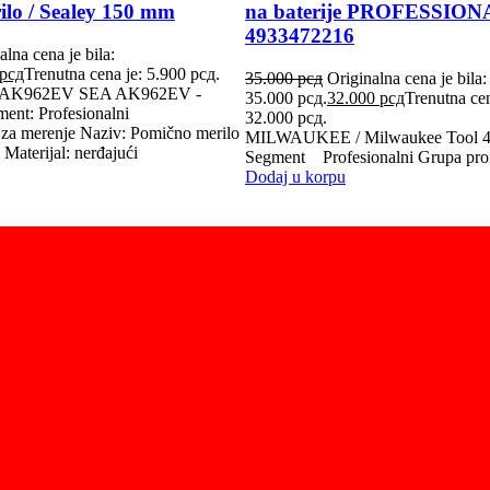
lo / Sealey 150 mm
na baterije PROFESSION
4933472216
alna cena je bila:
рсд
Trenutna cena je: 5.900 рсд.
35.000
рсд
Originalna cena je bila:
AK962EV SEA AK962EV -
35.000 рсд.
32.000
рсд
Trenutna cen
ment: Profesionalni
32.000 рсд.
i za merenje Naziv: Pomično merilo
MILWAUKEE / Milwaukee Tool 4
aterijal: nerđajući
Segment Profesionalni Grupa pr
Dodaj u korpu