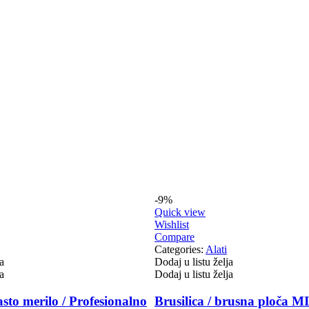
-9%
Quick view
Wishlist
Compare
Categories:
Alati
a
Dodaj u listu želja
a
Dodaj u listu želja
sto merilo / Profesionalno
Brusilica / brusna ploč