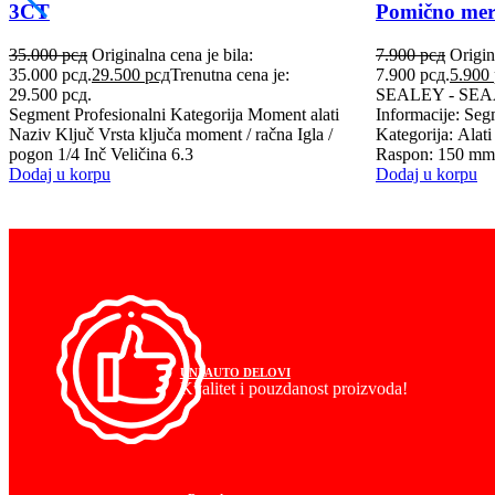
3CT
Pomično meri
35.000
рсд
Originalna cena je bila:
7.900
рсд
Origin
:
35.000 рсд.
29.500
рсд
Trenutna cena je:
7.900 рсд.
5.900
29.500 рсд.
SEALEY - SEA
Segment Profesionalni Kategorija Moment alati
Informacije: Seg
Naziv Ključ Vrsta ključa moment / račna Igla /
Kategorija: Alat
pogon 1/4 Inč Veličina 6.3
Raspon: 150 mm M
Dodaj u korpu
Dodaj u korpu
UNI AUTO DELOVI
Kvalitet i pouzdanost proizvoda!