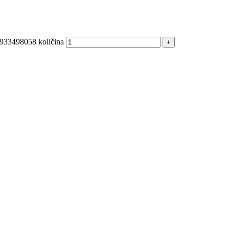
APCO
MASTER Grejalice
933498058 količina
lwaukee
MITSUBISHI
MOOG
MOTIP
NOCO
NOCO BOOSTER
ERCEDES
OPTIMA
ERCROSS
POINT GEAR
P
ROMA
PROMA POLSKA
INHOCH
SACHS
EALEY
SHW