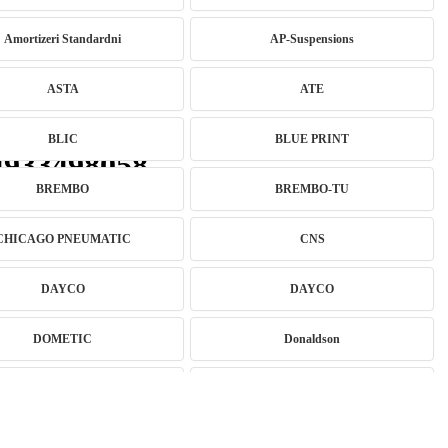
Amortizeri Standardni
AP-Suspensions
ASTA
ATE
BLIC
BLUE PRINT
4933498058
BREMBO
BREMBO-TU
CHICAGO PNEUMATIC
CNS
DAYCO
DAYCO
DOMETIC
Donaldson
Eibach
EICHNER
EXIDE
FEBI