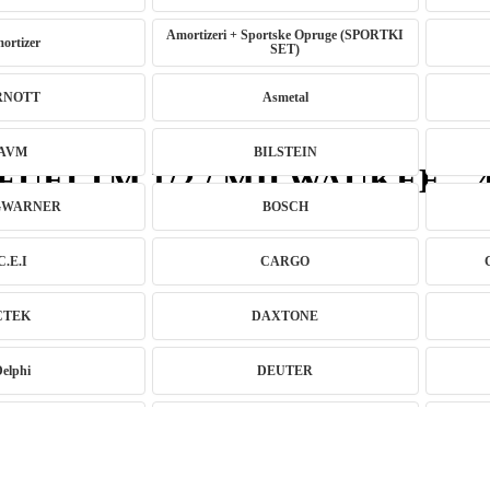
Amortizeri + Sportske Opruge (SPORTKI
ortizer
SET)
RNOTT
Asmetal
AVM
BILSTEIN
18 FUELTM 1/2 / MILWAUKEE – 
GWARNER
BOSCH
C.E.I
CARGO
CTEK
DAXTONE
Delphi
DEUTER
ne Coilover
EBC BRAKES
GITECH
EVORON