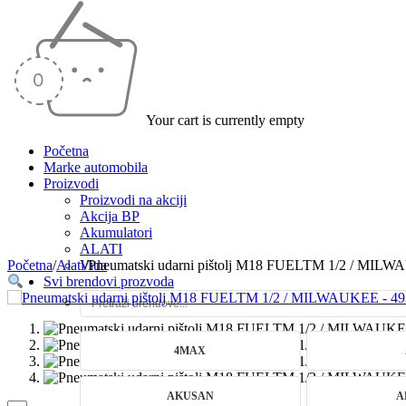
Your cart is currently empty
Početna
Marke automobila
Proizvodi
Proizvodi na akciji
Akcija BP
Akumulatori
ALATI
Početna
/
Alati
Vitla
/
Pneumatski udarni pištolj M18 FUELTM 1/2 / MIL
Svi brendovi prozvoda
4MAX
AKUSAN
A