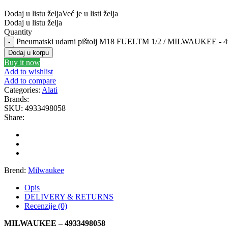
Dodaj u listu želja
Već je u listi želja
Dodaj u listu želja
MANN FILTER
M
Quantity
Pneumatski udarni pištolj M18 FUELTM 1/2 / MILWAUKEE - 4
MEYLE
Mi
Dodaj u korpu
Buy it now
Add to wishlist
MONROE
Add to compare
Categories:
Alati
Brands:
NISSENS
SKU:
4933498058
Share:
OE BMW
OE M
PHILIPS
PIP
Brend:
Milwaukee
PROFITOOL
P
Opis
DELIVERY & RETURNS
RAASM
RE
Recenzije (0)
MILWAUKEE – 4933498058
SASIC
S