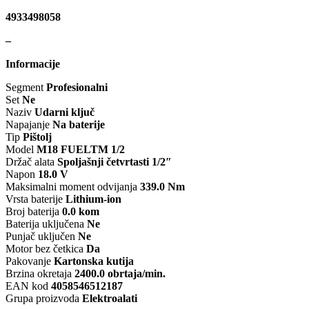
4933498058
SNR
SP
–
Informacije
Sportske Opruge MTS
Sport
Segment
Profesionalni
Set
Ne
Starter/Anlaser
ST
Naziv
Udarni ključ
Napajanje
Na baterije
TA-TECHNIX
T
Tip
Pištolj
Model
M18 FUELTM 1/2
Držač alata
Spoljašnji četvrtasti 1/2″
THERMOTEC
T
Napon
18.0 V
Maksimalni moment odvijanja
339.0 Nm
Vrsta baterije
Lithium-ion
TRW
Broj baterija
0.0 kom
Baterija uključena
Ne
Punjač uključen
Ne
VARTA
Vazdušni amo
Motor bez četkica
Da
Pakovanje
Kartonska kutija
Brzina okretaja
2400.0 obrtaja/min.
VOGTLAND
EAN kod
4058546512187
Grupa proizvoda
Elektroalati
YUASA