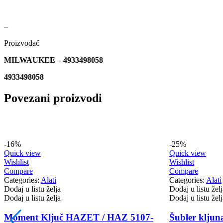
–
Proizvođač
MILWAUKEE – 4933498058
4933498058
Povezani proizvodi
-16%
-25%
Quick view
Quick view
Wishlist
Wishlist
Compare
Compare
Categories:
Alati
Categories:
Alati
Dodaj u listu želja
Dodaj u listu želj
Dodaj u listu želja
Dodaj u listu želj
T
Moment Ključ HAZET / HAZ 5107-
Šubler kljuna