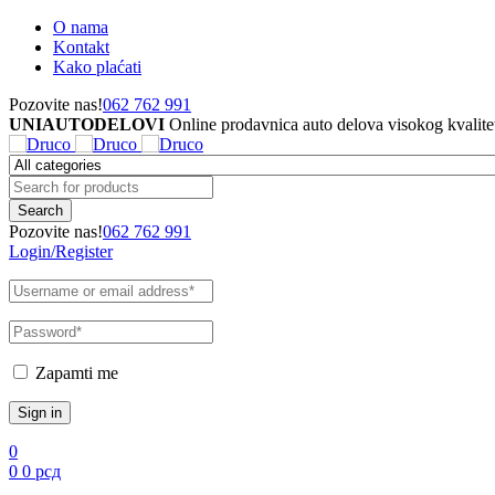
O nama
Kontakt
Kako plaćati
Pozovite nas!
062 762 991
UNIAUTODELOVI
Online prodavnica auto delova visokog kvalite
Pozovite nas!
062 762 991
Login/Register
Zapamti me
0
0
0
рсд