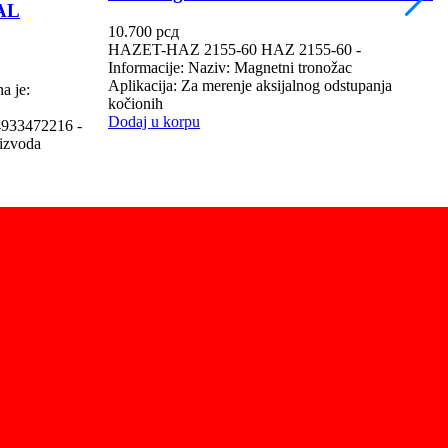
AL
1
H
10.700
рсд
N
HAZET-HAZ 2155-60 HAZ 2155-60 -
T
Informacije: Naziv: Magnetni tronožac
Aplikacija: Za merenje aksijalnog odstupanja
a je:
D
kočionih
Dodaj u korpu
933472216 -
oizvoda