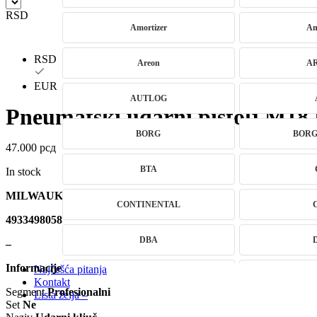
RSD
Amortizer
Am
RSD
Areon
A
EUR
AUTLOG
Pneumatski udarni pištolj M
BORG
BOR
47.000
рсд
BTA
In stock
MILWAUKEE – 4933498058
CONTINENTAL
4933498058
DBA
–
Informacije
Najčešća pitanja
DRAGON WINCH
DTSli
Kontakt
Segment
Profesionalni
Lista želja –
Set
Ne
ELSTOCK
EN