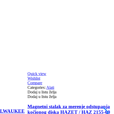
Quick view
Q
Wishlist
W
Compare
Categories:
Alati
C
Dodaj u listu želja
D
Dodaj u listu želja
D
Magnetni stalak za merenje odstupanja
a MILWAUKEE
kočionog diska HAZET / HAZ 2155-60