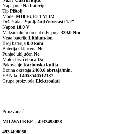
Naziv
Udarni ključ
Napajanje
Na baterije
Tip
Pištolj
FERODO
F
Model
M18 FUELTM 1/2
Držač alata
Spoljašnji četvrtasti 1/2″
Napon
18.0 V
GEWINDE MTS
Gewinde Štel
Maksimalni moment odvijanja
339.0 Nm
Vrsta baterije
Lithium-ion
H&R – H-R
Broj baterija
0.0 kom
Baterija uključena
Ne
Punjač uključen
Ne
HELLA
Motor bez četkica
Da
Pakovanje
Kartonska kutija
Brzina okretaja
2400.0 obrtaja/min.
IMPERGOM
I
EAN kod
4058546512187
Grupa proizvoda
Elektroalati
KARCHER
–
Konner & Sohnen
KS
Proizvođač
LEMFOERDER
LES
MILWAUKEE – 4933498058
4933498058
LUK
MAGNET