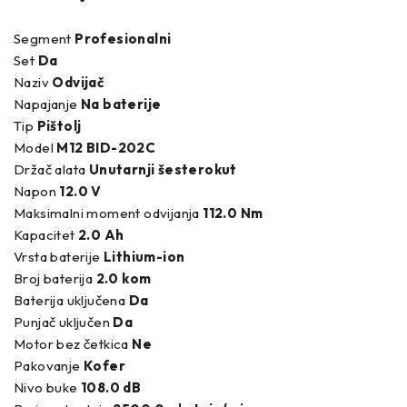
Segment
Profesionalni
Set
Da
Naziv
Odvijač
Napajanje
Na baterije
Tip
Pištolj
Model
M12 BID-202C
Držač alata
Unutarnji šesterokut
Napon
12.0 V
Maksimalni moment odvijanja
112.0 Nm
Kapacitet
2.0 Ah
Vrsta baterije
Lithium-ion
Broj baterija
2.0 kom
Baterija uključena
Da
Punjač uključen
Da
Motor bez četkica
Ne
Pakovanje
Kofer
Nivo buke
108.0 dB