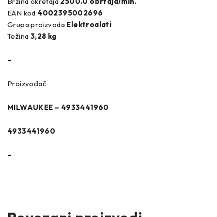
Brzina okretaja
2500.0 obrtaja/min.
EAN kod
4002395002696
Grupa proizvoda
Elektroalati
Težina
3,28 kg
–
Proizvođač
MILWAUKEE – 4933441960
4933441960
–