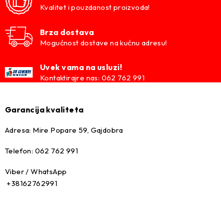
Kvalitet i pouzdanost proizvoda!
Brza dostava
Mogućnost dostave na kućnu adresu!
Uvek vama na usluzi!
Kontaktirajre nas: 062 762 991
Garancija kvaliteta
Adresa: Mire Popare 59, Gajdobra
Telefon: 062 762 991
Viber / WhatsApp
+38162762991