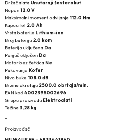
Držač alata
Unutarnji šesterokut
Napon
12.0 V
Maksimalni moment odvijanja
112.0 Nm
Kapacitet
2.0 Ah
Vrsta baterije
Lithium-ion
Broj baterija
2.0 kom
Baterija uključena
Da
Punjač uključen
Da
Motor bez četkica
Ne
Pakovanje
Kofer
Nivo buke
108.0 dB
Brzina okretaja
2500.0 obrtaja/min.
EAN kod
4002395002696
Grupa proizvoda
Elektroalati
Težina
3,28 kg
–
Proizvođač
MILWAUKEE – 4933441960