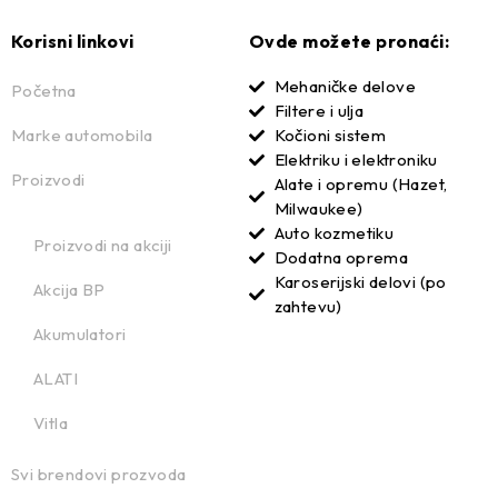
Korisni linkovi
Ovde možete pronaći:
Mehaničke delove
Početna
Filtere i ulja
Marke automobila
Kočioni sistem
Elektriku i elektroniku
Proizvodi
Alate i opremu (Hazet,
Milwaukee)
Auto kozmetiku
Proizvodi na akciji
Dodatna oprema
Karoserijski delovi (po
Akcija BP
zahtevu)
Akumulatori
ALATI
Vitla
Svi brendovi prozvoda