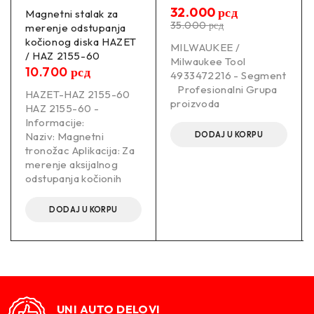
32.000
рсд
Magnetni stalak za
35.000
рсд
merenje odstupanja
kočionog diska HAZET
MILWAUKEE /
/ HAZ 2155-60
Milwaukee Tool
10.700
рсд
4933472216 - Segment
Profesionalni Grupa
HAZET-HAZ 2155-60
proizvoda
HAZ 2155-60 -
Informacije:
DODAJ U KORPU
Naziv: Magnetni
tronožac Aplikacija: Za
merenje aksijalnog
odstupanja kočionih
DODAJ U KORPU
UNI AUTO DELOVI