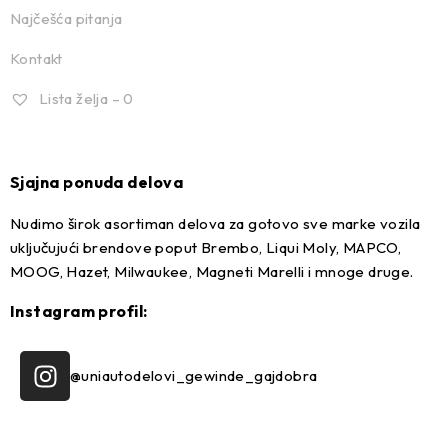
Najčešća pitanja
Kontakt
Lista želja –
0
Sjajna ponuda delova
Nudimo širok asortiman delova za gotovo sve marke vozila
uključujući brendove poput Brembo, Liqui Moly, MAPCO,
MOOG, Hazet, Milwaukee, Magneti Marelli i mnoge druge.
Instagram profil:
@uniautodelovi_gewinde_gajdobra