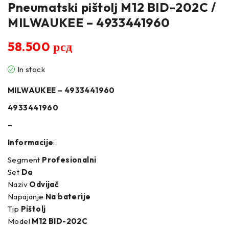
Pneumatski pištolj M12 BID-202C /
MILWAUKEE – 4933441960
58.500
рсд
In stock
MILWAUKEE – 4933441960
4933441960
–
Informacije
:
Segment
Profesionalni
Set
Da
Naziv
Odvijač
Napajanje
Na baterije
Tip
Pištolj
Model
M12 BID-202C