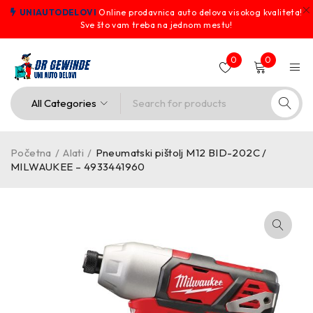
UNIAUTODELOVI
Online prodavnica auto delova visokog kvaliteta!
Sve što vam treba na jednom mestu!
0
0
Početna
/
Alati
/
Pneumatski pištolj M12 BID-202C /
MILWAUKEE – 4933441960