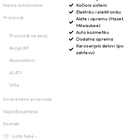
Marke automobila
Kočioni sistem
Elektriku i elektroniku
Proizvodi
Alate i opremu (Hazet,
Milwaukee)
Auto kozmetiku
Proizvodi na akciji
Dodatna oprema
Karoserijski delovi (po
Akcija BP
zahtevu)
Akumulatori
ALATI
Vitla
Svi brendovi prozvoda
Najčešća pitanja
Kontakt
Lista želja –