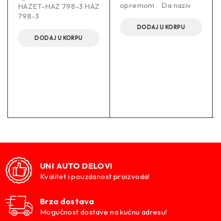
opremom Da naziv
HAZET-HAZ 798-3 HAZ
798-3
DODAJ U KORPU
DODAJ U KORPU
UNI AUTO DELOVI
Kvalitet i pouzdanost proizvoda!
Brza dostava
Mogućnost dostave na kućnu adresu!