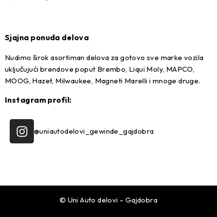
Sjajna ponuda delova
Nudimo širok asortiman delova za gotovo sve marke vozila
uključujući brendove poput Brembo, Liqui Moly, MAPCO,
MOOG, Hazet, Milwaukee, Magneti Marelli i mnoge druge.
Instagram profil:
@uniautodelovi_gewinde_gajdobra
© Uni Auto delovi – Gajdobra