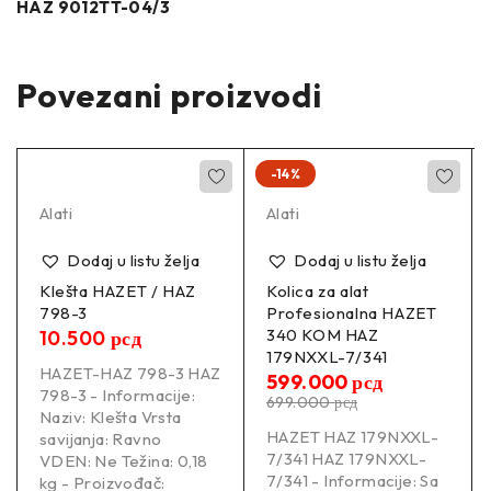
HAZ 9012TT-04/3
Povezani proizvodi
-14%
Alati
Alati
Dodaj u listu želja
Dodaj u listu želja
Klešta HAZET / HAZ
Kolica za alat
798-3
Profesionalna HAZET
340 KOM HAZ
10.500
рсд
179NXXL-7/341
HAZET-HAZ 798-3 HAZ
599.000
рсд
798-3 - Informacije:
699.000
рсд
Naziv: Klešta Vrsta
HAZET HAZ 179NXXL-
savijanja: Ravno
7/341 HAZ 179NXXL-
VDEN: Ne Težina: 0,18
7/341 - Informacije: Sa
kg - Proizvođač: