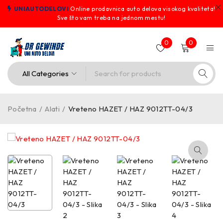
UNIAUTODELOVI
Online prodavnica auto delova visokog kvaliteta!
Sve što vam treba na jednom mestu!
0
0
Početna
/
Alati
/
Vreteno HAZET / HAZ 9012TT-04/3