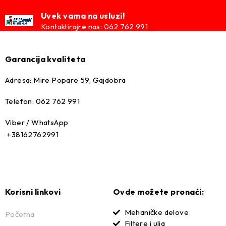
Uvek vama na usluzi!
Kontaktirajre nas: 062 762 991
Garancija kvaliteta
Adresa: Mire Popare 59, Gajdobra
Telefon: 062 762 991
Viber / WhatsApp
+38162762991
Korisni linkovi
Ovde možete pronaći:
Mehaničke delove
Početna
Filtere i ulja