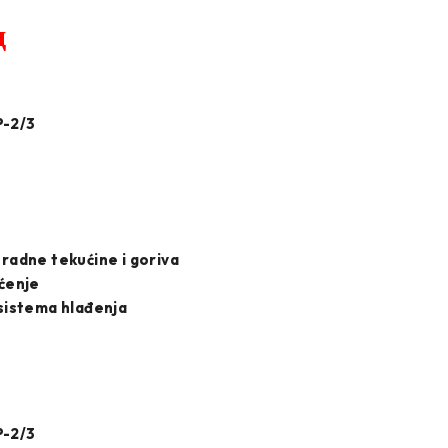
д
-2/3
 radne tekućine i goriva
šćenje
 sistema hlađenja
-2/3