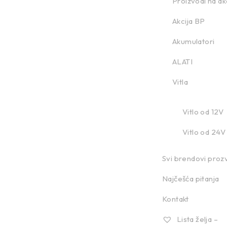
Proizvodi na akc
Akcija BP
Akumulatori
ALATI
Vitla
Vitlo od 12V
Vitlo od 24V
Svi brendovi proz
Najčešća pitanja
Kontakt
Lista želja –