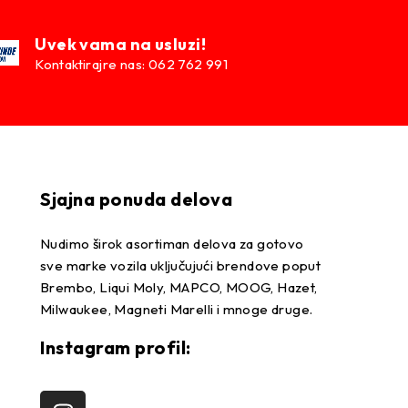
Uvek vama na usluzi!
Kontaktirajre nas: 062 762 991
Sjajna ponuda delova
Nudimo širok asortiman delova za gotovo
sve marke vozila uključujući brendove poput
Brembo, Liqui Moly, MAPCO, MOOG, Hazet,
Milwaukee, Magneti Marelli i mnoge druge.
Instagram profil: