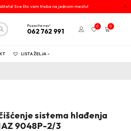
liteta! Sve što vam treba na jednom mestu!
Pozovite nas!
0
0
062 762 991
KT
LISTA ŽELJA –
 čišćenje sistema hlađenja
HAZ 9048P-2/3