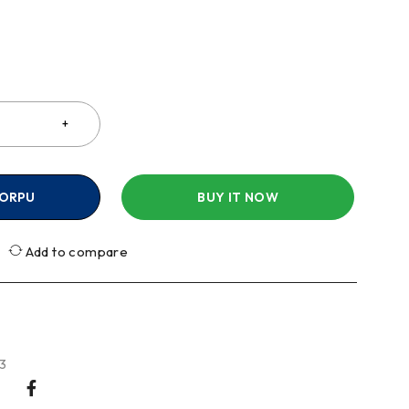
a
KORPU
BUY IT NOW
Add to compare
3