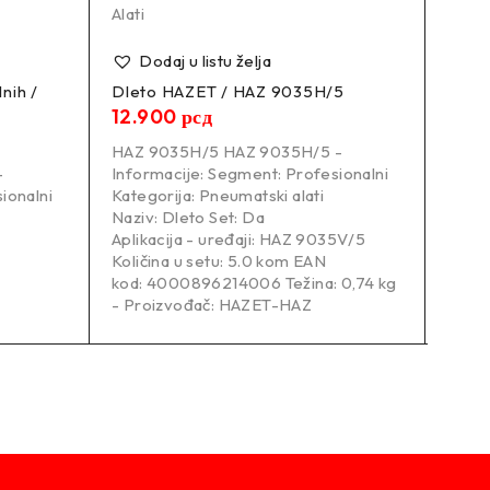
Alati
Alati
Dodaj u listu želja
Do
nih /
Dleto HAZET / HAZ 9035H/5
Vret
12.900
рсд
13.
HAZ 9035H/5 HAZ 9035H/5 -
HAZE
-
Informacije: Segment: Profesionalni
9012T
ionalni
Kategorija: Pneumatski alati
Segme
Naziv: Dleto Set: Da
Kateg
Aplikacija - uređaji: HAZ 9035V/5
Naziv
Količina u setu: 5.0 kom EAN
Aplik
kod: 4000896214006 Težina: 0,74 kg
Težin
- Proizvođač: HAZET-HAZ
HAZ