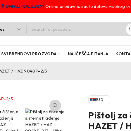
UNIAUTODELOVI
Online prodavnica auto delova visokog kva
SVI BRENDOVI PROZVODA
NAJČEŠĆA PITANJA
KONTA
a HAZET / HAZ 9048P-2/3
RSD
Pištolj za
HAZET / 