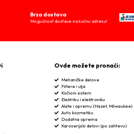
Brza dostava
Mogućnost dostave na kućnu adresu!
vi
Ovde možete pronaći:
Mehaničke delove
Filtere i ulja
Kočioni sistem
Elektriku i elektroniku
Alate i opremu (Hazet, Milwaukee)
Auto kozmetiku
Dodatna oprema
Karoserijski delovi (po zahtevu)