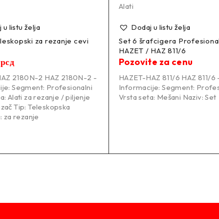
Alati
u listu želja
Dodaj u listu želja
leskopski za rezanje cevi
Set 6 šrafcigera Profesional
HAZET / HAZ 811/6
0
рсд
Pozovite za cenu
AZ 2180N-2 HAZ 2180N-2 -
HAZET-HAZ 811/6 HAZ 811/6 
ije: Segment: Profesionalni
Informacije: Segment: Profes
: Alati za rezanje / piljenje
Vrsta seta: Mešani Naziv: Set
ezač Tip: Teleskopska
a: za rezanje