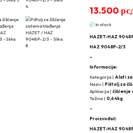
13.500
рс
In stock
HAZET-HAZ 9048P
HAZ 9048P-2/3
–
Informacije:
Kategorija |
Alati za
Naziv |
Pištolj za či
Aplikacija |
čišćenje
Težina |
0,64
kg
–
Proizvođač:
HAZET-HAZ 9048P