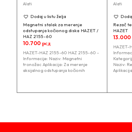
Alati
Alati
Dodaj u listu želja
Dodaj 
ni
Magnetni stalak za merenje
Rezač te
odstupanja kočionog diska HAZET /
HAZET
HAZ 2155-60
13.00
10.700
рсд
HAZET-H
alni
HAZET-HAZ 2155-60 HAZ 2155-60 -
Informac
ijača
Informacije: Naziv: Magnetni
Kategorija
tronožac Aplikacija: Za merenje
Naziv: R
aksijalnog odstupanja kočionih
Aplikacij