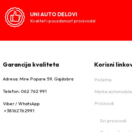
UNI AUTO DELOVI
Kvalitet i pouzdanost proizvoda!
Garancija kvaliteta
Korisni linko
Adresa: Mire Popare 59, Gajdobra
Početna
Telefon: 062 762 991
Marke automobila
Proizvodi
Viber / WhatsApp
+38162762991
Svi proizvodi