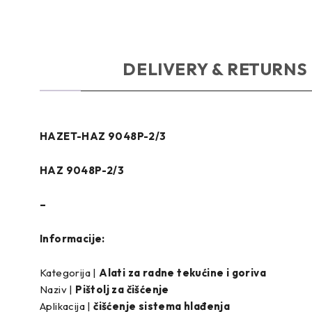
OPIS
DELIVERY & RETURNS
HAZET-HAZ 9048P-2/3
HAZ 9048P-2/3
–
Informacije:
Kategorija |
Alati za radne tekućine i goriva
Naziv |
Pištolj za čišćenje
Aplikacija |
čišćenje sistema hlađenja