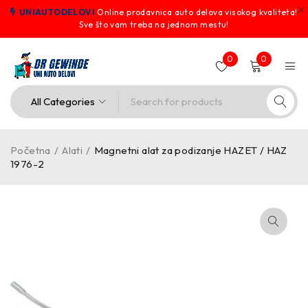
UNIAUTODELOVI
Online prodavnica auto delova visokog kvaliteta!
Sve što vam treba na jednom mestu!
0
0
Početna
/
Alati
/
Magnetni alat za podizanje HAZET / HAZ
1976-2