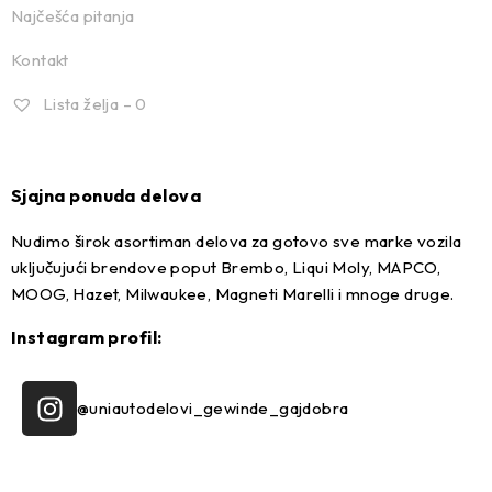
Najčešća pitanja
Kontakt
Lista želja –
0
Sjajna ponuda delova
Nudimo širok asortiman delova za gotovo sve marke vozila
uključujući brendove poput Brembo, Liqui Moly, MAPCO,
MOOG, Hazet, Milwaukee, Magneti Marelli i mnoge druge.
Instagram profil:
@uniautodelovi_gewinde_gajdobra