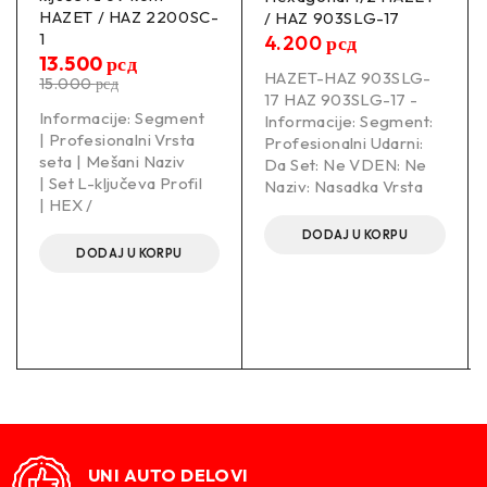
HAZET / HAZ 2200SC-
/ HAZ 903SLG-17
1
4.200
рсд
13.500
рсд
HAZET-HAZ 903SLG-
15.000
рсд
17 HAZ 903SLG-17 -
Informacije: Segment
Informacije: Segment:
| Profesionalni Vrsta
Profesionalni Udarni:
seta | Mešani Naziv
Da Set: Ne VDEN: Ne
| Set L-ključeva Profil
Naziv: Nasadka Vrsta
| HEX /
DODAJ U KORPU
DODAJ U KORPU
UNI AUTO DELOVI