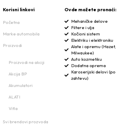
Korisni linkovi
Ovde možete pronaći:
Mehaničke delove
Početna
Filtere i ulja
Marke automobila
Kočioni sistem
Elektriku i elektroniku
Proizvodi
Alate i opremu (Hazet,
Milwaukee)
Auto kozmetiku
Proizvodi na akciji
Dodatna oprema
Karoserijski delovi (po
Akcija BP
zahtevu)
Akumulatori
ALATI
Vitla
Svi brendovi prozvoda