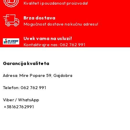
Kvalitet i pouzdanost proizvoda!
Brza dostava
Mogućnost dostave na kućnu adresu!
Uvek vama na usluzi!
Kontaktirajre nas: 062 762 991
Garancija kvaliteta
Adresa: Mire Popare 59, Gajdobra
Telefon: 062 762 991
Viber / WhatsApp
+38162762991