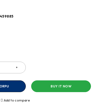
459885
a
KORPU
BUY IT NOW
Add to compare