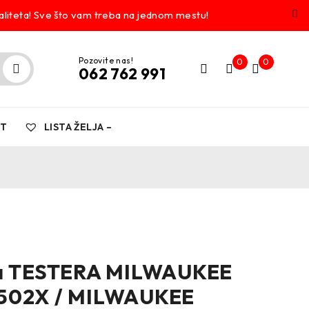
liteta! Sve što vam treba na jednom mestu!
Pozovite nas!
0
0
062 762 991
KT
LISTA ŽELJA –
ka TESTERA MILWAUKEE
502X / MILWAUKEE