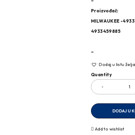
–
Proizvođač:
MILWAUKEE -4933
4933459885
–
Dodaj u listu želj
Quantity
DODAJ U 
Add to wishlist