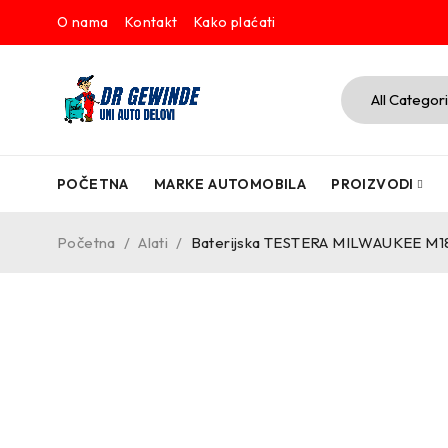
O nama
Kontakt
Kako plaćati
POČETNA
MARKE AUTOMOBILA
PROIZVODI
Početna
/
Alati
/
Baterijska TESTERA MILWAUKEE M
-9%