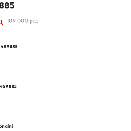
885
д
109.000
рсд
3459885
459885
onalni