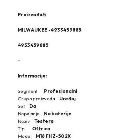
Proizvođač:
MILWAUKEE -4933459885
4933459885
–
Informacije:
Segment
Profesionalni
Grupa proizvoda
Uređaj
Set
Da
Napajanje
Na baterije
Naziv
Testera
Tip
Oštrica
Model
M18 FHZ-502X