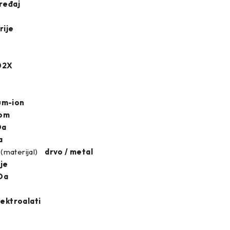
eđaj
rije
02X
ium-ion
om
Da
a
(materijal)
drvo / metal
je
Da
lektroalati