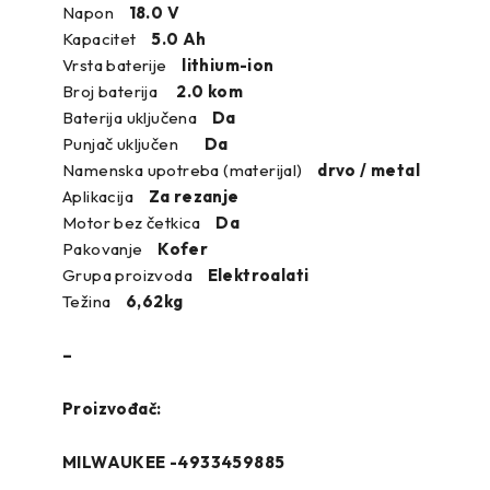
Napon
18.0 V
Kapacitet
5.0 Ah
Vrsta baterije
lithium-ion
Broj baterija
2.0 kom
Baterija uključena
Da
Punjač uključen
Da
Namenska upotreba (materijal)
drvo / metal
Aplikacija
Za rezanje
Motor bez četkica
Da
Pakovanje
Kofer
Grupa proizvoda
Elektroalati
Težina
6,62kg
–
Proizvođač:
MILWAUKEE -4933459885