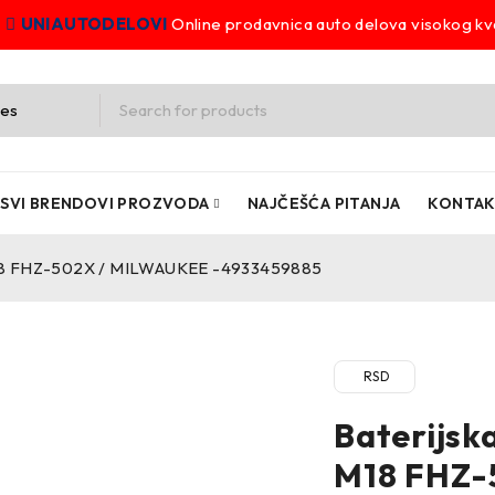
UNIAUTODELOVI
Online prodavnica auto delova visokog kva
SVI BRENDOVI PROZVODA
NAJČEŠĆA PITANJA
KONTA
18 FHZ-502X / MILWAUKEE -4933459885
RSD
Baterijs
M18 FHZ-