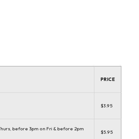
PRICE
$3.95
hurs, before 3pm on Fri & before 2pm
$5.95