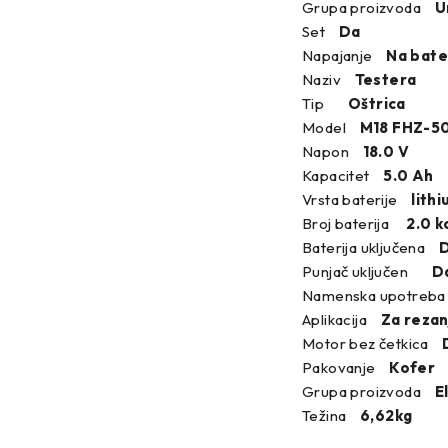
Grupa proizvoda
Ur
Set
Da
Napajanje
Na bate
Naziv
Testera
Tip
Oštrica
Model
M18 FHZ-5
Napon
18.0 V
Kapacitet
5.0 Ah
Vrsta baterije
lith
Broj baterija
2.0 k
Baterija uključena
Punjač uključen
D
Namenska upotreba 
Aplikacija
Za rezan
Motor bez četkica
Pakovanje
Kofer
Grupa proizvoda
E
Težina
6,62kg