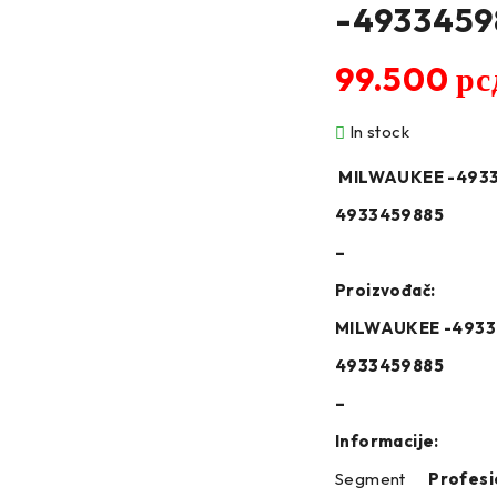
-4933459
99.500
рс
In stock
MILWAUKEE -493
4933459885
–
Proizvođač:
MILWAUKEE -4933
4933459885
–
Informacije:
Segment
Profesi