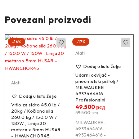
Povezani proizvodi
-16%
-17%
Alati
Dodaj u listu želja
Udarni odvijač -
pneumatski pištolj /
Alati
MILWAUKEE
4933464616
Dodaj u listu želja
Profesionalni
Vitlo za sidro 45.0 lb /
49.500
рсд
20kg / Kočiona sila
59.500
рсд
260.0 kg / 150.0 W /
MILWAUKEE -
150W , Linija 30
4933464616
metara x 5mm HUSAR
4933464616 -
– HWANCHOR45