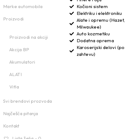
Marke automobila
Kočioni sistem
Elektriku i elektroniku
Proizvodi
Alate i opremu (Hazet,
Milwaukee)
Auto kozmetiku
Proizvodi na akciji
Dodatna oprema
Karoserijski delovi (po
Akcija BP
zahtevu)
Akumulatori
ALATI
Vitla
Svi brendovi prozvoda
Najčešća pitanja
Kontakt
Lista želja –
0