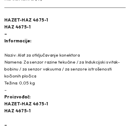
HAZET-HAZ 4675-1
HAZ 4675-1
–
Informacije:
Naziv: Alat za otključavanje konektora
Namena: Za senzor razine tekućine / za Indukcijski svitak-
bobinu / za senzor vakuuma / za senzore istrošenosti
kočionih pločica
Težina: 0,05 kg
–
Proizvođač:
HAZET-HAZ 4675-1
HAZ 4675-1
–