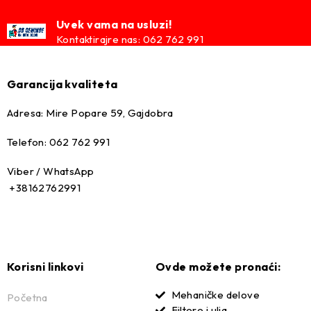
Uvek vama na usluzi!
Kontaktirajre nas: 062 762 991
Garancija kvaliteta
Adresa: Mire Popare 59, Gajdobra
Telefon: 062 762 991
Viber / WhatsApp
+38162762991
Korisni linkovi
Ovde možete pronaći:
Mehaničke delove
Početna
Filtere i ulja