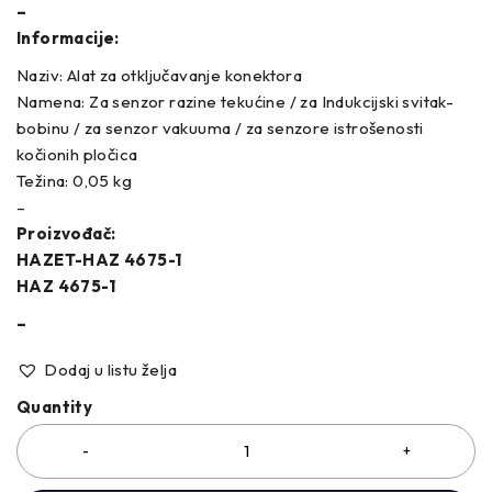
–
Informacije:
Naziv: Alat za otključavanje konektora
Namena: Za senzor razine tekućine / za Indukcijski svitak-
bobinu / za senzor vakuuma / za senzore istrošenosti
kočionih pločica
Težina: 0,05 kg
–
Proizvođač:
HAZET-HAZ 4675-1
HAZ 4675-1
–
Dodaj u listu želja
Quantity