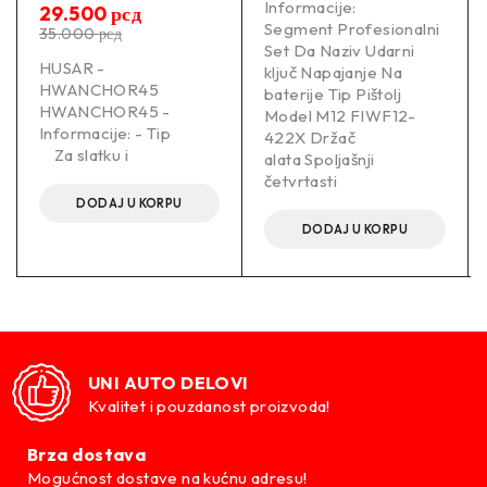
Informacije:
29.500
рсд
Segment Profesionalni
35.000
рсд
Set Da Naziv Udarni
HUSAR -
ključ Napajanje Na
HWANCHOR45
baterije Tip Pištolj
HWANCHOR45 -
Model M12 FIWF12-
Informacije: - Tip
422X Držač
Za slatku i
alata Spoljašnji
četvrtasti
DODAJ U KORPU
DODAJ U KORPU
UNI AUTO DELOVI
Kvalitet i pouzdanost proizvoda!
Brza dostava
Mogućnost dostave na kućnu adresu!