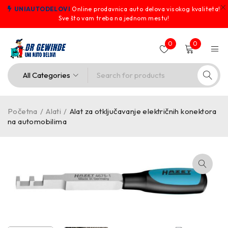
UNIAUTODELOVI
Online prodavnica auto delova visokog kvaliteta!
Sve što vam treba na jednom mestu!
0
0
Početna
/
Alati
/
Alat za otključavanje električnih konektora
na automobilima