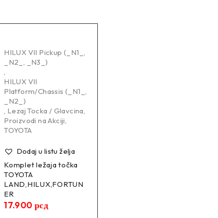
HILUX VII Pickup (_N1_,
_N2_, _N3_)
,
HILUX VII
Platform/Chassis (_N1_,
_N2_)
,
Lezaj Tocka / Glavcina
,
Proizvodi na Akciji
,
TOYOTA
Dodaj u listu želja
Komplet ležaja točka
TOYOTA
LAND,HILUX,FORTUN
ER
17.900
рсд