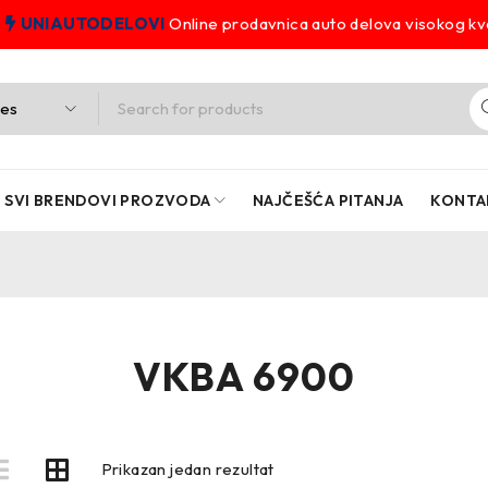
UNIAUTODELOVI
Online prodavnica auto delova visokog kva
SVI BRENDOVI PROZVODA
NAJČEŠĆA PITANJA
KONTA
VKBA 6900
Prikazan jedan rezultat