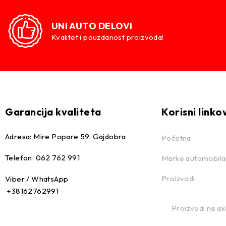
UNI AUTO DELOVI
Kvalitet i pouzdanost proizvoda!
Garancija kvaliteta
Korisni linko
Adresa: Mire Popare 59, Gajdobra
Početna
Telefon: 062 762 991
Marke automobila
Proizvodi
Viber / WhatsApp
+38162762991
Proizvodi na akc