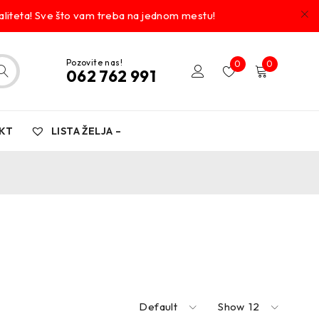
liteta! Sve što vam treba na jednom mestu!
Pozovite nas!
0
0
062 762 991
KT
LISTA ŽELJA –
Default
Show
12