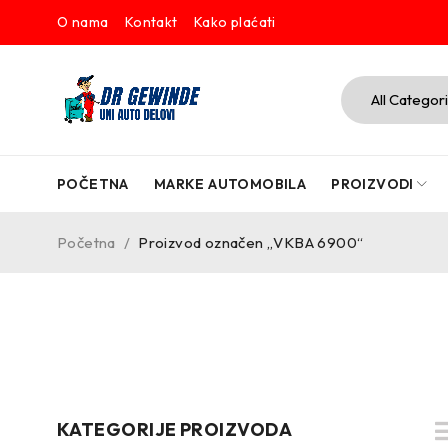
O nama
Kontakt
Kako plaćati
POČETNA
MARKE AUTOMOBILA
PROIZVODI
Početna
/
Proizvod označen „VKBA 6900“
KATEGORIJE PROIZVODA