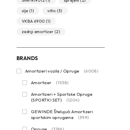
SNR-R19012
(1)
sprejevi
(2)
ulje
(1)
vitlo
(3)
VKBA 6900
(1)
zadnji amortizer
(2)
BRANDS
Amortizeri vozila / Opruge
(6008)
Amortizer
(1538)
Amortizeri + Sportske Opruge
(SPORTKI SET)
(1204)
GEWINDE Štelujući Amortizeri
sportskim oprugama
(399)
Opruge
(3196)