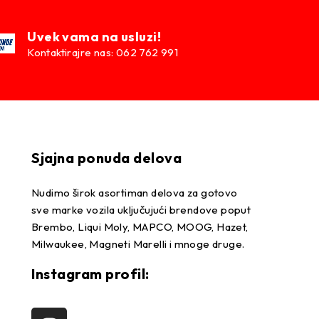
Uvek vama na usluzi!
Kontaktirajre nas: 062 762 991
Sjajna ponuda delova
Nudimo širok asortiman delova za gotovo
sve marke vozila uključujući brendove poput
Brembo, Liqui Moly, MAPCO, MOOG, Hazet,
Milwaukee, Magneti Marelli i mnoge druge.
Instagram profil: