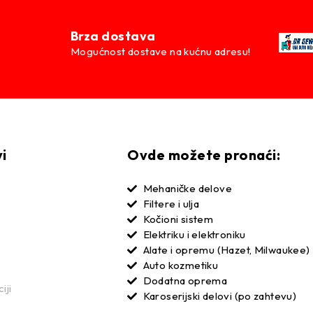
Brza dostava
Mogućnost dostave na kućnu adresu!
vi
Ovde možete pronaći:
Mehaničke delove
Filtere i ulja
Kočioni sistem
Elektriku i elektroniku
Alate i opremu (Hazet, Milwaukee)
Auto kozmetiku
Dodatna oprema
iji
Karoserijski delovi (po zahtevu)