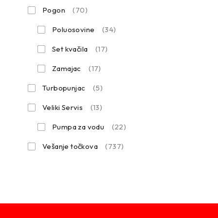
Pogon
(70)
Poluosovine
(34)
Set kvačila
(17)
Zamajac
(17)
Turbopunjac
(5)
Veliki Servis
(13)
Pumpa za vodu
(22)
Vešanje točkova
(737)