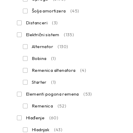
Šolja amortizera
(45)
Distanceri
(3)
Električni sistem
(135)
Alternator
(130)
Bobina
(1)
Remenica altenatora
(4)
Starter
(1)
Elementi pogona remena
(53)
Remenica
(52)
Hlađenje
(60)
Hladnjak
(43)