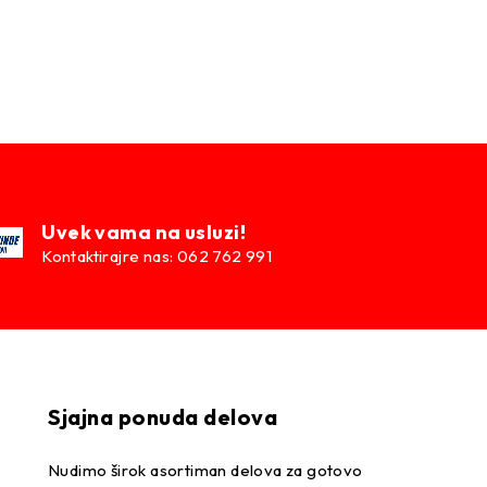
Uvek vama na usluzi!
Kontaktirajre nas: 062 762 991
Sjajna ponuda delova
Nudimo širok asortiman delova za gotovo