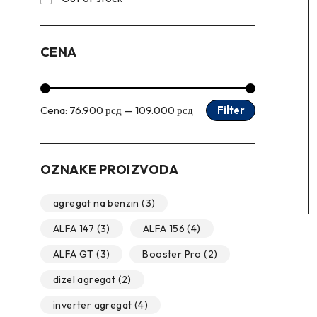
CENA
Cena:
76.900 рсд
—
109.000 рсд
Filter
OZNAKE PROIZVODA
agregat na benzin
(3)
ALFA 147
(3)
ALFA 156
(4)
ALFA GT
(3)
Booster Pro
(2)
dizel agregat
(2)
inverter agregat
(4)