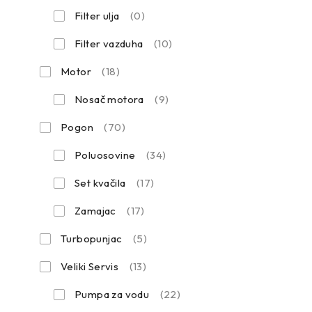
Filter ulja
(0)
Filter vazduha
(10)
Motor
(18)
Nosač motora
(9)
Pogon
(70)
Poluosovine
(34)
Set kvačila
(17)
Zamajac
(17)
Turbopunjac
(5)
Veliki Servis
(13)
Pumpa za vodu
(22)