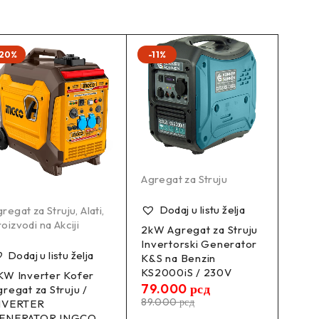
20%
-11%
Agregat za Struju
Dodaj u listu želja
regat za Struju
,
Alati
,
oizvodi na Akciji
2kW Agregat za Struju
Invertorski Generator
Dodaj u listu želja
K&S na Benzin
KS2000iS / 230V
KW Inverter Kofer
79.000
рсд
gregat za Struju /
89.000
рсд
NVERTER
ENERATOR INGCO