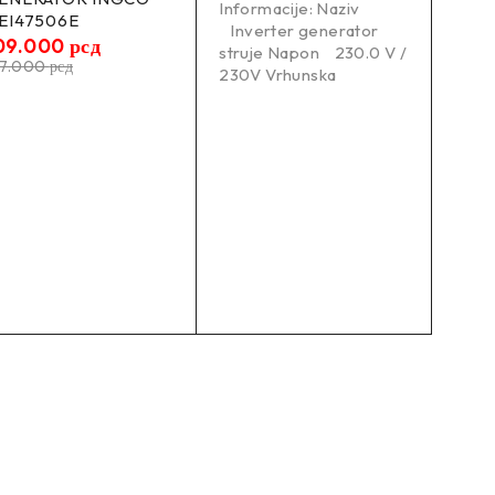
Informacije: Naziv
EI47506E
Inverter generator
09.000
рсд
struje Napon 230.0 V /
37.000
рсд
230V Vrhunska