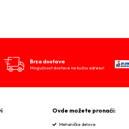
Brza dostava
Mogućnost dostave na kućnu adresu!
vi
Ovde možete pronaći:
Mehaničke delove