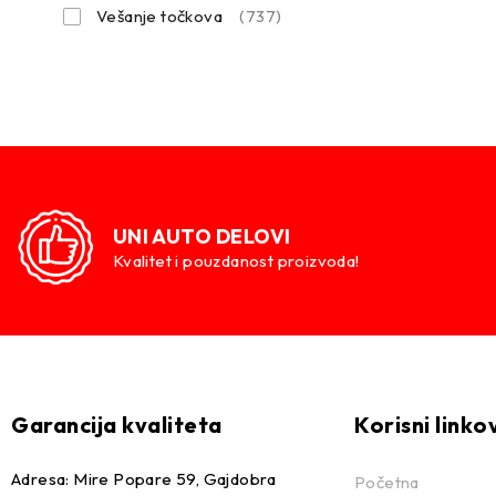
Vešanje točkova
(737)
UNI AUTO DELOVI
Kvalitet i pouzdanost proizvoda!
Garancija kvaliteta
Korisni linko
Adresa: Mire Popare 59, Gajdobra
Početna