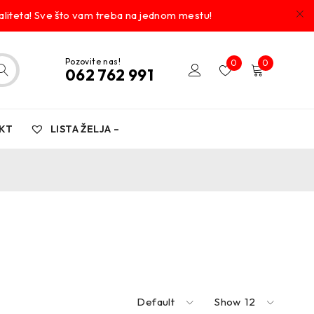
liteta! Sve što vam treba na jednom mestu!
Pozovite nas!
0
0
062 762 991
KT
LISTA ŽELJA –
Default
Show
12