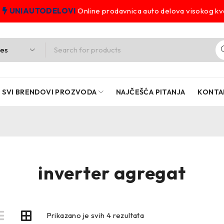
UNIAUTODELOVI
Online prodavnica auto delova visokog kva
SVI BRENDOVI PROZVODA
NAJČEŠĆA PITANJA
KONTA
inverter agregat
Prikazano je svih 4 rezultata