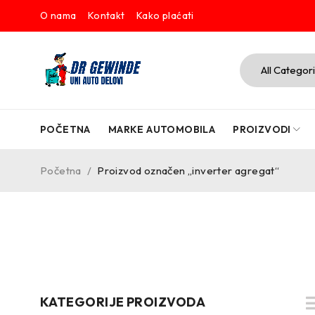
O nama
Kontakt
Kako plaćati
POČETNA
MARKE AUTOMOBILA
PROIZVODI
Početna
/
Proizvod označen „inverter agregat“
KATEGORIJE PROIZVODA