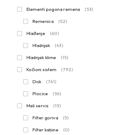
Elementi pogona remena
(53)
Remenica
(52)
Hlađenje
(60)
Hladnjak
(43)
Hladnjak klime
(15)
Kočioni sistem
(792)
Disk
(761)
Plocice
(36)
Mali servis
(15)
Filter goriva
(5)
Filter kabine
(0)