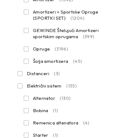
Amortizeri + Sportske Opruge
(SPORTKI SET)
(1204)
GEWINDE Štelujući Amortizeri
sportskim oprugama
(399)
Opruge
(3196)
Šolja amortizera
(45)
Distanceri
(3)
Električni sistem
(135)
Alternator
(130)
Bobina
(1)
Remenica altenatora
(4)
Starter
(1)