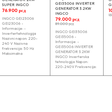
GEI35006 INVERTER
SUPER INGCO
G
GENERATOR 3.2KW
76.900
рсд
1
INGCO
1
INGCO GEI23006
79.000
рсд
GEI23006 -
89.000
рсд
Informacije: -
INGCO GEI35006
Invertertehnologija
GEI35006 -
Nazivni napon: 220–
Informacije: -
240 V Nazivna
GEI35006 INVERTER
frekvencija: 50 Hz
GENERATOR 3.2KW
Maksimalna
INGCO Inverterska
tehnologija Napon:
220-240V Frekvencija: