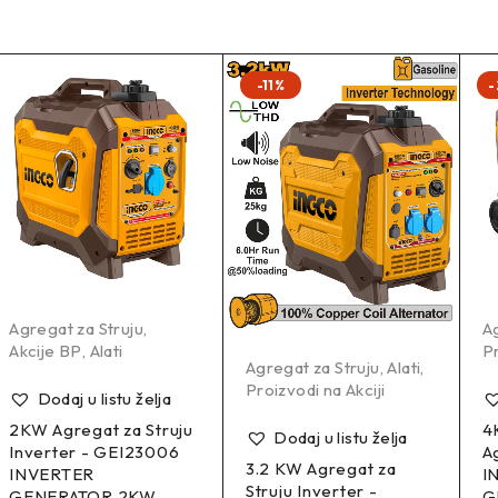
-11%
-
Agregat za Struju
,
Ag
Akcije BP
,
Alati
Pr
Agregat za Struju
,
Alati
,
Proizvodi na Akciji
Dodaj u listu želja
2KW Agregat za Struju
4
Dodaj u listu želja
Inverter - GEI23006
A
3.2 KW Agregat za
INVERTER
I
Struju Inverter -
GENERATOR 2KW
G