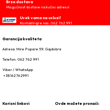
Brza dostava
Mogućnost dostave na kućnu adresu!
Uvek vama na usluzi!
Kontaktirajre nas: 062 762 991
Garancija kvaliteta
Adresa: Mire Popare 59, Gajdobra
Telefon: 062 762 991
Viber / WhatsApp
+38162762991
Korisni linkovi
Ovde možete pronaći: