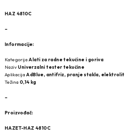
HAZ 4810C
–
Informacije:
Kategorija
Alati za radne tekućine i goriva
Naziv
Univerzalni tester tekućine
Aplikacija
AdBlue, antifriz, pranje stakla, elektrolit
Težina
0,14 kg
–
Proizvođač:
HAZET-HAZ 4810C