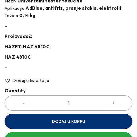
Naziv
Univerzalni tester tekućine
Aplikacija
AdBlue, antifriz, pranje stakla, elektrolit
Težina
0,14 kg
–
Proizvođač:
HAZET-HAZ 4810C
HAZ 4810C
–
Dodaj u listu želja
Quantity
DODAJ U KORPU