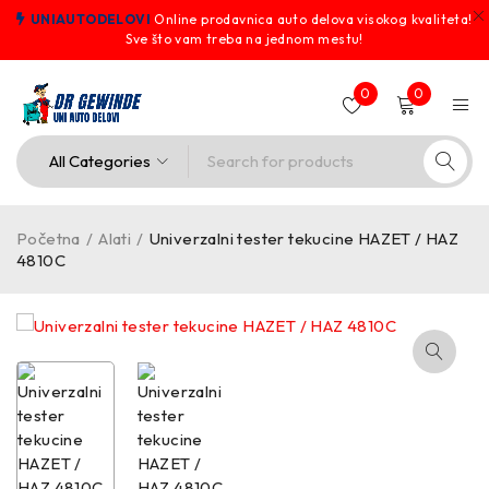
UNIAUTODELOVI
Online prodavnica auto delova visokog kvaliteta!
Sve što vam treba na jednom mestu!
0
0
Početna
/
Alati
/
Univerzalni tester tekucine HAZET / HAZ
4810C