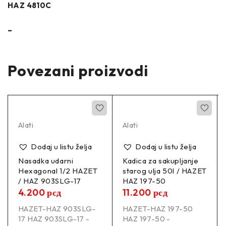
HAZ 4810C
–
Povezani proizvodi
Alati
Alati
Dodaj u listu želja
Dodaj u listu želja
Nasadka udarni
Kadica za sakupljanje
Hexagonal 1/2 HAZET
starog ulja 50l / HAZET
/ HAZ 903SLG-17
HAZ 197-50
4.200
рсд
11.200
рсд
HAZET-HAZ 903SLG-
HAZET-HAZ 197-50
17 HAZ 903SLG-17 -
HAZ 197-50 -