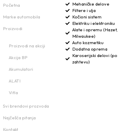
Mehaničke delove
Početna
Filtere i ulja
Marke automobila
Kočioni sistem
Elektriku i elektroniku
Proizvodi
Alate i opremu (Hazet,
Milwaukee)
Auto kozmetiku
Proizvodi na akciji
Dodatna oprema
Karoserijski delovi (po
Akcija BP
zahtevu)
Akumulatori
ALATI
Vitla
Svi brendovi prozvoda
Najčešća pitanja
Kontakt