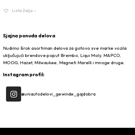
Lista želja –
Sjajna ponuda delova
Nudimo širok asortiman delova za gotovo sve marke vozila
uključujući brendove poput Brembo, Liqui Moly, MAPCO,
MOOG, Hazet, Milwaukee, Magneti Marelli i mnoge druge.
Instagram profil:
@uniautodelovi_gewinde_gajdobra