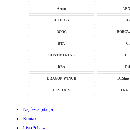
Areon
ARN
AUTLOG
A
BORG
BORGW
BTA
C.
CONTINENTAL
CT
DBA
Del
DRAGON WINCH
DTSline 
ELSTOCK
ENGI
FERODO
FU
Najčešća pitanja
GEWINDE MTS
Gewinde Šteluju
Kontakt
H&R – H-R
HA
Lista želja –