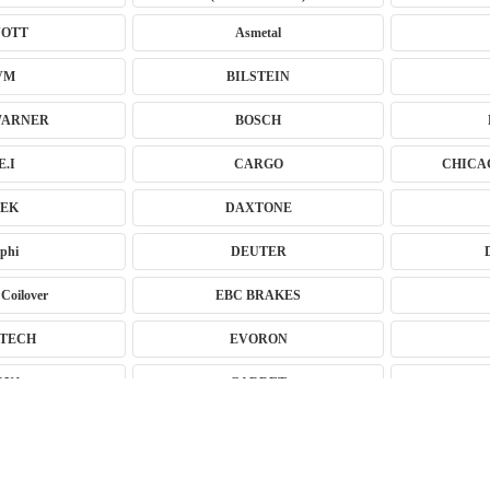
OTT
Asmetal
VM
BILSTEIN
ARNER
BOSCH
E.I
CARGO
CHICA
EK
DAXTONE
phi
DEUTER
Coilover
EBC BRAKES
TECH
EVORON
RYA
GARRET
ći Amortizeri s
GREEN CELL
NS
HANS PRIES