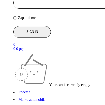
Zapamti me
0
0
0
рсд
Your cart is currently empty
Početna
Marke automobila