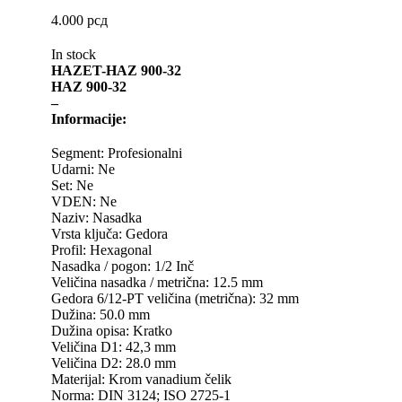
PHILIPS
PIPER
4.000
рсд
PROFITOOL
PR
In stock
HAZET-HAZ 900-32
RAASM
REIN
HAZ 900-32
–
Informacije:
SASIC
SEA
Segment: Profesionalni
SNR
SPEE
Udarni: Ne
Set: Ne
Sportske Opruge MTS
Sportsk
VDEN: Ne
Naziv: Nasadka
Starter/Anlaser
STEI
Vrsta ključa: Gedora
Profil: Hexagonal
Nasadka / pogon: 1/2 Inč
TA-TECHNIX
TEA
Veličina nasadka / metrična: 12.5 mm
Gedora 6/12-PT veličina (metrična): 32 mm
THERMOTEC
TOP
Dužina: 50.0 mm
Dužina opisa: Kratko
TRW
U
Veličina D1: 42,3 mm
Veličina D2: 28.0 mm
VARTA
Vazdušni amort
Materijal: Krom vanadium čelik
Norma: DIN 3124; ISO 2725-1