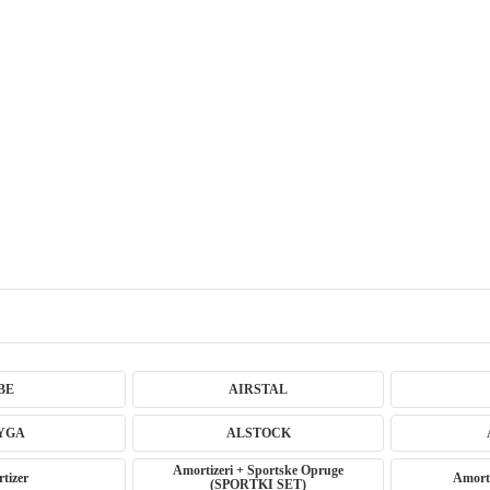
BE
AIRSTAL
YGA
ALSTOCK
Amortizeri + Sportske Opruge
tizer
Amorti
(SPORTKI SET)