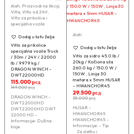
Alati
,
Proizvodi na Akciji
,
Vitla
,
Vitlo od 24V
,
Vitlo za prikolice i
specijalna vozila
Alati
Dodaj u listu želja
Vitlo za prikolice
Dodaj u listu želja
specijalna vozila Truck
Vitlo za sidro 45.0 lb /
/ 30m / 24V / 22000
20kg / Kočiona sila
lb / 9979 kg /
260.0 kg / 150.0 W /
DRAGON WINCH -
150W , Linija 30
DWT22000HD
metara x 5mm HUSAR
115.000
рсд
– HWANCHOR45
149.000
рсд
29.500
рсд
DRAGON WINCH -
35.000
рсд
DWT22000HD
HUSAR -
DWT22000HD DWT
HWANCHOR45
22000 HD -
HWANCHOR45 -
Informacije: Dužina
Informacije: - Tip
linije
Za slatku i