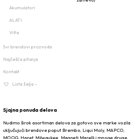
Akumulatori
ALATI
Vitla
Svi brendovi prozvoda
Najčešća pitanja
Kontakt
Lista želja –
Sjajna ponuda delova
Nudimo širok asortiman delova za gotovo sve marke vozila
uključujući brendove poput Brembo, Liqui Moly, MAPCO,
MOOG, Hazet, Milwaukee, Magneti Marelli i mnoge druge.