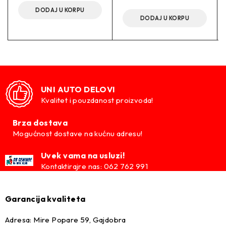
DODAJ U KORPU
DODAJ U KORPU
UNI AUTO DELOVI
Kvalitet i pouzdanost proizvoda!
Brza dostava
Mogućnost dostave na kućnu adresu!
Uvek vama na usluzi!
Kontaktirajre nas: 062 762 991
Garancija kvaliteta
Adresa: Mire Popare 59, Gajdobra