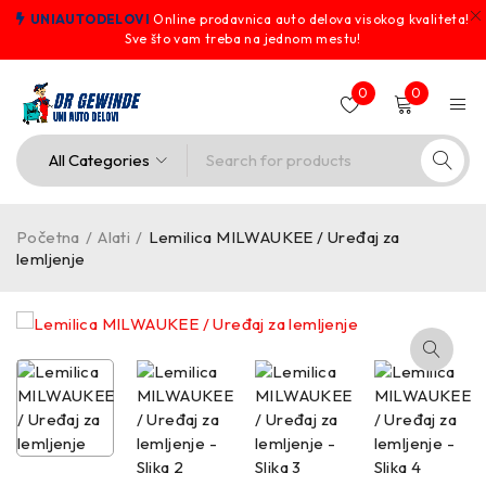
UNIAUTODELOVI
Online prodavnica auto delova visokog kvaliteta!
Sve što vam treba na jednom mestu!
0
0
Početna
/
Alati
/
Lemilica MILWAUKEE / Uređaj za
lemljenje