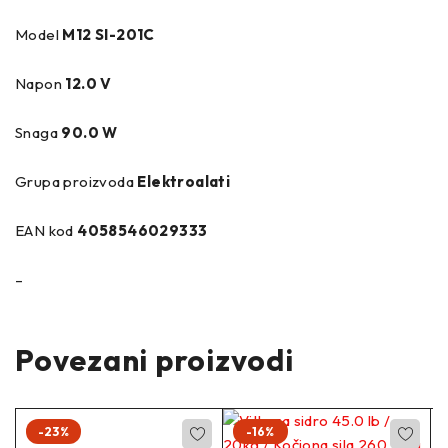
Model
M12 SI-201C
Napon
12.0 V
Snaga
90.0 W
Grupa proizvoda
Elektroalati
EAN kod
4058546029333
–
Povezani proizvodi
-23%
-16%