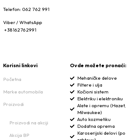
Telefon: 062 762 991
Viber / WhatsApp
+38162762991
Korisni linkovi
Ovde možete pronaći:
Mehaničke delove
Početna
Filtere i ulja
Marke automobila
Kočioni sistem
Elektriku i elektroniku
Proizvodi
Alate i opremu (Hazet,
Milwaukee)
Auto kozmetiku
Proizvodi na akciji
Dodatna oprema
Karoserijski delovi (po
Akcija BP
zahtevu)