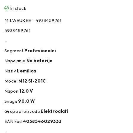
In stock
MILWAUKEE – 4933459761
4933459761
–
Segment
Profesionalni
Napajanje
Na baterije
Naziv
Lemilica
Model
M12 SI-201C
Napon
12.0 V
Snaga
90.0 W
Grupa proizvoda
Elektroalati
EAN kod
4058546029333
–