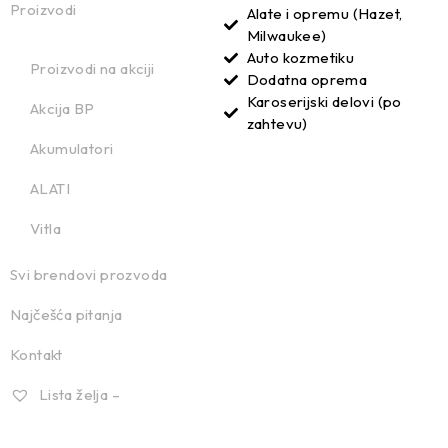
Proizvodi
Alate i opremu (Hazet,
Milwaukee)
Auto kozmetiku
Proizvodi na akciji
Dodatna oprema
Karoserijski delovi (po
Akcija BP
zahtevu)
Akumulatori
ALATI
Vitla
Svi brendovi prozvoda
Najčešća pitanja
Kontakt
Lista želja –