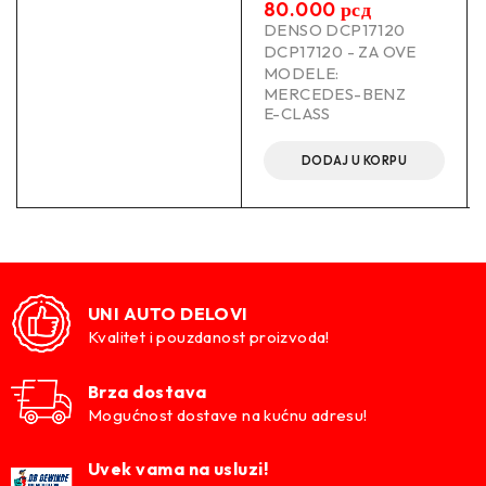
80.000
рсд
DENSO DCP17120
DCP17120 - ZA OVE
MODELE:
MERCEDES-BENZ
E-CLASS
DODAJ U KORPU
UNI AUTO DELOVI
Kvalitet i pouzdanost proizvoda!
Brza dostava
Mogućnost dostave na kućnu adresu!
Uvek vama na usluzi!