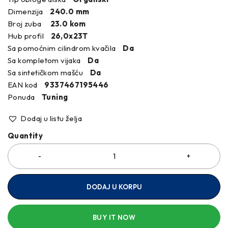
Dimenzija
240.0 mm
Broj zuba
23.0 kom
Hub profil
26,0x23T
Sa pomoćnim cilindrom kvačila
Da
Sa kompletom vijaka
Da
Sa sintetičkom mašću
Da
EAN kod
9337467195446
Ponuda
Tuning
Dodaj u listu želja
Quantity
DODAJ U KORPU
BUY IT NOW