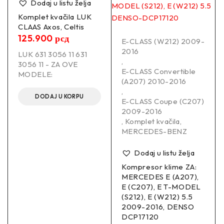
Dodaj u listu želja
Komplet kvačila LUK
CLAAS Axos, Celtis
125.900
рсд
E-CLASS (W212) 2009-
2016
LUK 631 3056 11 631
,
3056 11 - ZA OVE
E-CLASS Convertible
MODELE:
(A207) 2010-2016
,
DODAJ U KORPU
E-CLASS Coupe (C207)
2009-2016
,
Komplet kvačila
,
MERCEDES-BENZ
Dodaj u listu želja
Kompresor klime ZA:
MERCEDES E (A207),
E (C207), E T-MODEL
(S212), E (W212) 5.5
2009-2016, DENSO
DCP17120