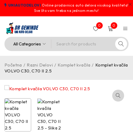
UNIAUTODELOVI
Online prodavnica auto delova visokog kvaliteta!
Sve što vam treba na jednom mestu!
0
0
Početna
/
Razni Delovi
/
Komplet kvačila
/
Komplet kvačila
VOLVO C30, C70 II 2.5