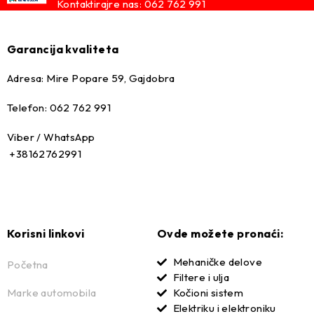
Kontaktirajre nas: 062 762 991
Garancija kvaliteta
Adresa: Mire Popare 59, Gajdobra
Telefon: 062 762 991
Viber / WhatsApp
+38162762991
Korisni linkovi
Ovde možete pronaći:
Mehaničke delove
Početna
Filtere i ulja
Marke automobila
Kočioni sistem
Elektriku i elektroniku