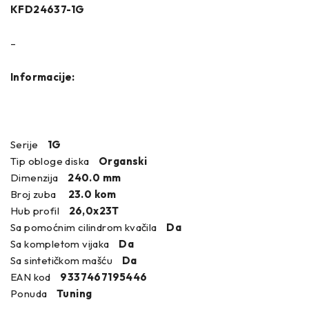
KFD24637-1G
–
Informacije:
Serije
1G
Tip obloge diska
Organski
Dimenzija
240.0 mm
Broj zuba
23.0 kom
Hub profil
26,0x23T
Sa pomoćnim cilindrom kvačila
Da
Sa kompletom vijaka
Da
Sa sintetičkom mašću
Da
EAN kod
9337467195446
Ponuda
Tuning