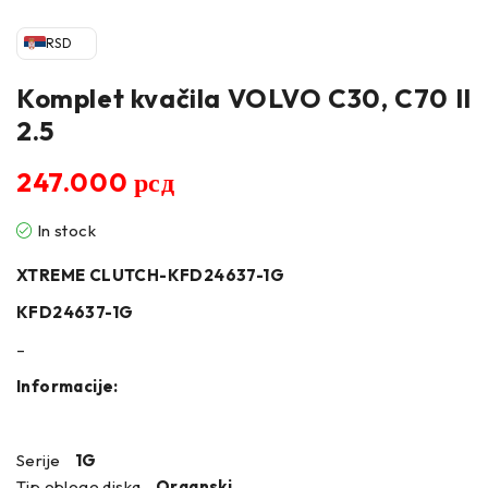
RSD
Komplet kvačila VOLVO C30, C70 II
2.5
247.000
рсд
In stock
XTREME CLUTCH-KFD24637-1G
KFD24637-1G
–
Informacije:
Serije
1G
Tip obloge diska
Organski