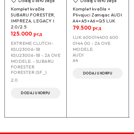
Dodaj u listu želja
Dodaj u listu želja
2.0 TDI (EA6A) 4D68 T 1996/09 – 2004/10 66 90
Komplet kvačila
Komplet kvačila +
1998
SUBARU FORESTER,
Plivajuci Zamajac AUDI
IMPREZA, LEGACY I
A4+A5+A6+Q5 LUK
2.0/2.5
79.500
рсд
GALANT VIII Estate (EA_, EC_)
125.000
рсд
2.5 V6 24V (EA5W) 6A13 2000/09 – 2003/10 118
LUK 600014400 600
160 2498
EXTREME CLUTCH-
0144 00 - ZA OVE
KSU23006-1B
MODELE:
2.0 TDI (EA6W) 4D68 T 1996/09 – 2003/10 66
AUDI
KSU23006-1B - ZA OVE
90 1998
A4
MODELE: - SUBARU
FORESTER
2.5 V6 24V (EA5W) 6A13 1996/09 – 2000/09 120
FORESTER (SF_)
163 2498
DODAJ U KORPU
2.0
–
DODAJ U KORPU
Proizvođač:
EXTREME CLUTCH-KMI23019-1B