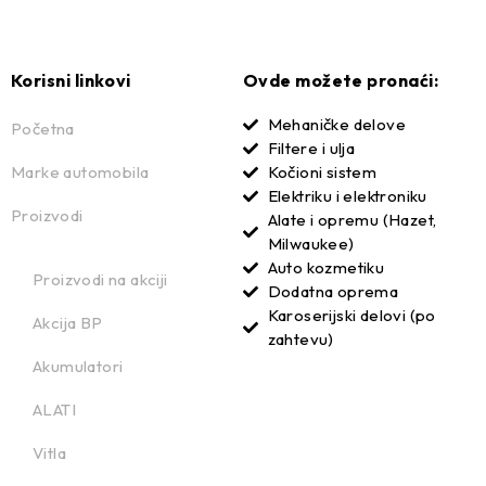
Komplet kvačila (TUNING)
–
Korisni linkovi
Ovde možete pronaći:
Mehaničke delove
Početna
Filtere i ulja
Marke automobila
Kočioni sistem
Elektriku i elektroniku
Proizvodi
Alate i opremu (Hazet,
Milwaukee)
Auto kozmetiku
Proizvodi na akciji
Dodatna oprema
Karoserijski delovi (po
Akcija BP
zahtevu)
Akumulatori
ALATI
Vitla