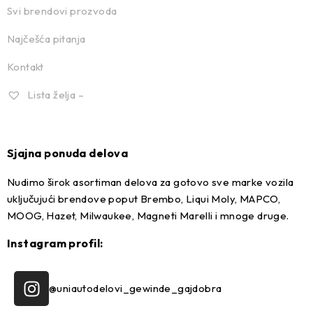
Svi brendovi prozvoda
Najčešća pitanja
Kontakt
Lista želja –
Sjajna ponuda delova
Nudimo širok asortiman delova za gotovo sve marke vozila
uključujući brendove poput Brembo, Liqui Moly, MAPCO,
MOOG, Hazet, Milwaukee, Magneti Marelli i mnoge druge.
Instagram profil:
@uniautodelovi_gewinde_gajdobra