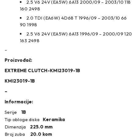
2.5 V6 24V (EA5W) 6A13 2000/09 – 2003/10 118
160 2498
2.0 TDI (EA6W) 4D68 T 1996/09 – 2003/10 66
90 1998
2.5 V6 24V (EA5W) 6A13 1996/09 – 2000/09 120
163 2498
–
Proizvođač:
EXTREME CLUTCH-KMI23019-1B
KMI23019-1B
–
Informacije:
Serije
1B
Tip obloge diska
Keramika
Dimenzija
225.0 mm
Broj zuba
20.0 kom