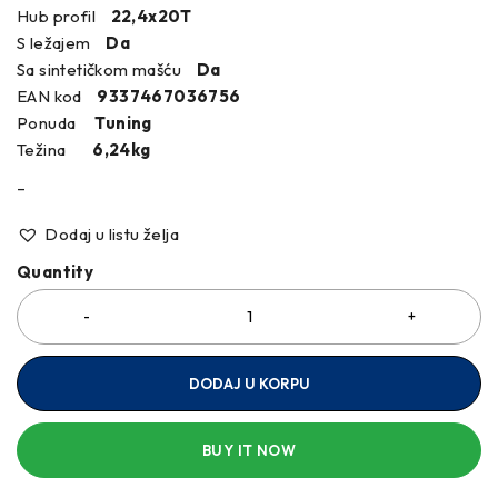
Hub profil
22,4x20T
S ležajem
Da
Sa sintetičkom mašću
Da
EAN kod
9337467036756
Ponuda
Tuning
Težina
6,24kg
–
Dodaj u listu želja
Quantity
DODAJ U KORPU
BUY IT NOW