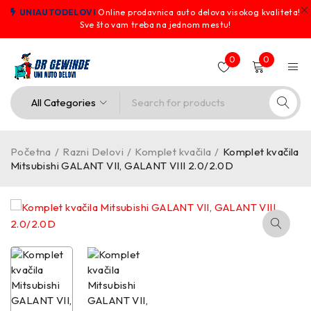
UNIAUTODELOVI
Online prodavnica auto delova visokog kvaliteta!
Sve što vam treba na jednom mestu!
0
0
Početna
/
Razni Delovi
/
Komplet kvačila
/
Komplet kvačila
Mitsubishi GALANT VII, GALANT VIII 2.0/2.0D