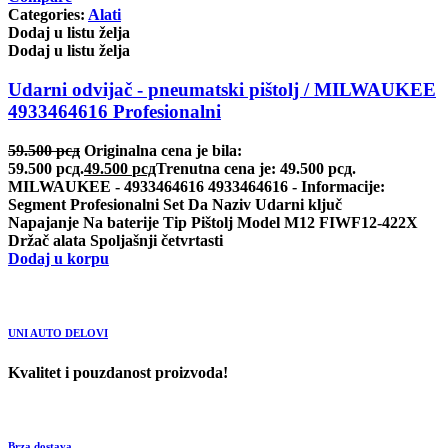
Categories:
Alati
Dodaj u listu želja
Dodaj u listu želja
Udarni odvijač - pneumatski pištolj / MILWAUKEE
4933464616 Profesionalni
59.500
рсд
Originalna cena je bila:
59.500 рсд.
49.500
рсд
Trenutna cena je: 49.500 рсд.
MILWAUKEE - 4933464616 4933464616 - Informacije:
Segment Profesionalni Set Da Naziv Udarni ključ
Napajanje Na baterije Tip Pištolj Model M12 FIWF12-422X
Držač alata Spoljašnji četvrtasti
Dodaj u korpu
UNI AUTO DELOVI
Kvalitet i pouzdanost proizvoda!
Brza dostava