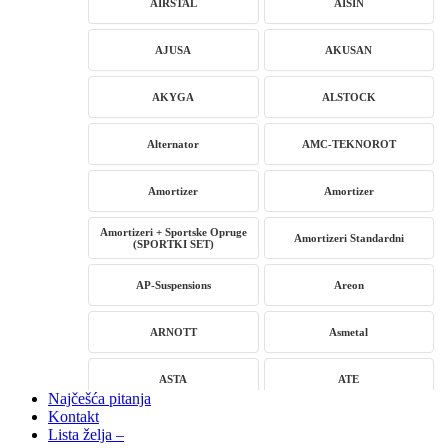
AIRSTAL
AISIN
AJUSA
AKUSAN
AKYGA
ALSTOCK
Alternator
AMC-TEKNOROT
Amortizer
Amortizer
Amortizeri + Sportske Opruge
Amortizeri Standardni
(SPORTKI SET)
AP-Suspensions
Areon
ARNOTT
Asmetal
ASTA
ATE
Najčešća pitanja
Kontakt
AUTLOG
AVM
Lista želja –