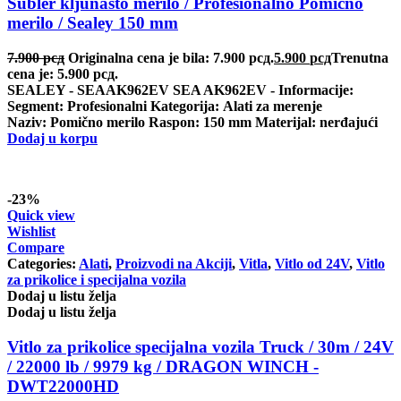
Šubler kljunasto merilo / Profesionalno Pomično
merilo / Sealey 150 mm
7.900
рсд
Originalna cena je bila: 7.900 рсд.
5.900
рсд
Trenutna
cena je: 5.900 рсд.
SEALEY - SEAAK962EV SEA AK962EV - Informacije:
Segment: Profesionalni Kategorija: Alati za merenje
Naziv: Pomično merilo Raspon: 150 mm Materijal: nerđajući
Dodaj u korpu
-23%
Quick view
Wishlist
Compare
Categories:
Alati
,
Proizvodi na Akciji
,
Vitla
,
Vitlo od 24V
,
Vitlo
za prikolice i specijalna vozila
Dodaj u listu želja
Dodaj u listu želja
Vitlo za prikolice specijalna vozila Truck / 30m / 24V
/ 22000 lb / 9979 kg / DRAGON WINCH -
DWT22000HD