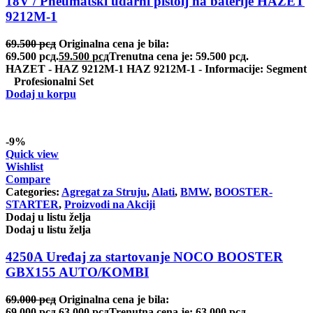
18V / Pneumatski udarni pištolj na baterije HAZET
REINHOCH
SACHS
9212M-1
69.500
рсд
Originalna cena je bila:
SACSH
SAFARI SNORKEL
69.500 рсд.
59.500
рсд
Trenutna cena je: 59.500 рсд.
HAZET - HAZ 9212M-1 HAZ 9212M-1 - Informacije: Segment
SASIC
SEALEY
Profesionalni Set
Dodaj u korpu
SHW
SIL
-9%
SKF
SNR
Quick view
Wishlist
SPEEDMAX
SPIDAN
Compare
Categories:
Agregat za Struju
,
Alati
,
BMW
,
BOOSTER-
STARTER
,
Proizvodi na Akciji
Sportske Opruge / Za Spustanje
Sportske Opruge AP
Auta
Dodaj u listu želja
Dodaj u listu želja
Sportske Opruge MTS
Sportski Set AP
4250A Uređaj za startovanje NOCO BOOSTER
GBX155 AUTO/KOMBI
Standarne Opruge / OE
Sportski Set MTS
Standardna visina Auta
69.000
рсд
Originalna cena je bila:
Stardax
Starter/Anlaser
69.000 рсд.
63.000
рсд
Trenutna cena je: 63.000 рсд.