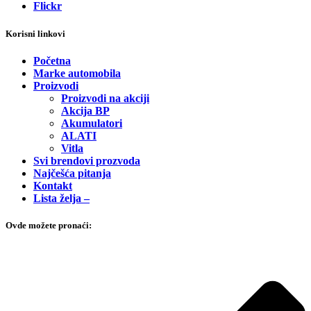
Flickr
Korisni linkovi
Početna
Marke automobila
Proizvodi
Proizvodi na akciji
Akcija BP
Akumulatori
ALATI
Vitla
Svi brendovi prozvoda
Najčešća pitanja
Kontakt
Lista želja –
Ovde možete pronaći: