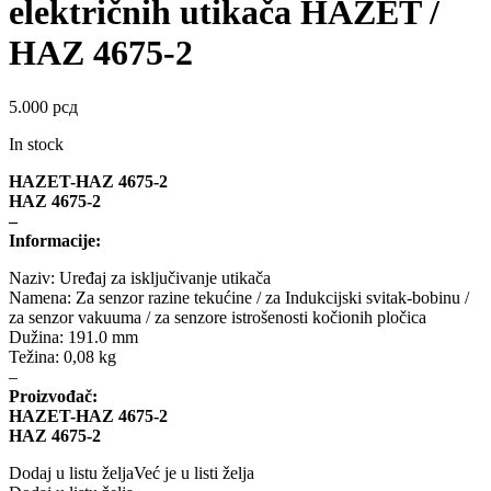
električnih utikača HAZET /
DBA
Delphi
HAZ 4675-2
DEUTER
DOMETIC
Donaldson
DRAGON WINCH
5.000
рсд
In stock
DTSline Coilover
EBC BRAKES
HAZET-HAZ 4675-2
HAZ 4675-2
Eibach
EICHNER
–
Informacije:
ELSTOCK
ENGITECH
Naziv: Uređaj za isključivanje utikača
Namena: Za senzor razine tekućine / za Indukcijski svitak-bobinu /
EVORON
EXIDE
za senzor vakuuma / za senzore istrošenosti kočionih pločica
Dužina: 191.0 mm
Težina: 0,08 kg
FEBI
FERODO
–
Proizvođač:
FURYA
GARRET
HAZET-HAZ 4675-2
HAZ 4675-2
GATES
GEWINDE ap
Dodaj u listu želja
Već je u listi želja