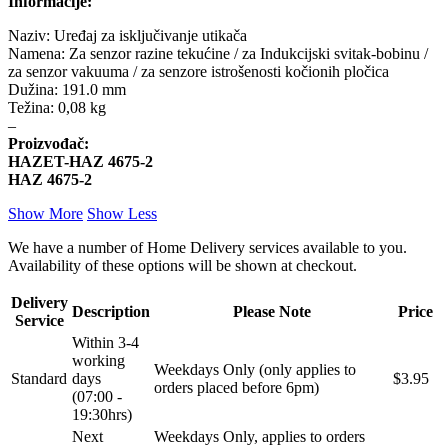
Informacije:
Naziv: Uređaj za isključivanje utikača
KARCHER
KEBA
Namena: Za senzor razine tekućine / za Indukcijski svitak-bobinu /
za senzor vakuuma / za senzore istrošenosti kočionih pločica
Kompresor, kompresorski
Dužina: 191.0 mm
KKK
agregat
Težina: 0,08 kg
–
KONI
Konner & Sohnen
Proizvođač:
HAZET-HAZ 4675-2
HAZ 4675-2
KS TOOLS
KYB-KAYABA
Show More
Show Less
LAUBER
LEMANIA ENEGRGY
We have a number of Home Delivery services available to you.
Availability of these options will be shown at checkout.
LEMFOERDER
LESJOFORS
Delivery
Description
Please Note
Price
Service
Ležaja Točka
LIQUI MOLY
Within 3-4
working
Weekdays Only (only applies to
Lpr
LUK
Standard
days
$3.95
orders placed before 6pm)
(07:00 -
19:30hrs)
MAGNETI MARELLI
MAGNUM
Next
Weekdays Only, applies to orders