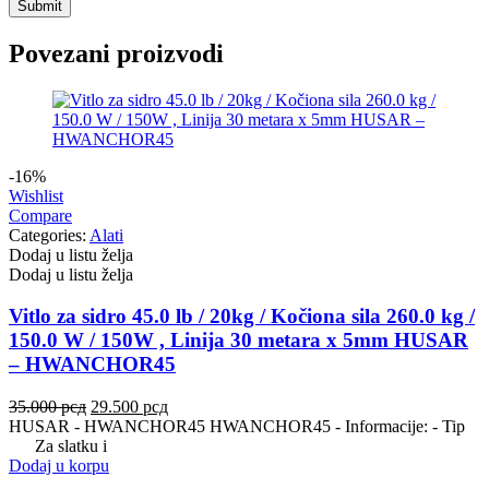
REINHOCH
SACHS
Povezani proizvodi
SACSH
SAFARI SNORKEL
SASIC
SEALEY
SHW
SIL
-16%
Wishlist
Compare
SKF
SNR
Categories:
Alati
Dodaj u listu želja
Dodaj u listu želja
SPEEDMAX
SPIDAN
Vitlo za sidro 45.0 lb / 20kg / Kočiona sila 260.0 kg /
Sportske Opruge / Za Spustanje
Sportske Opruge AP
Auta
150.0 W / 150W , Linija 30 metara x 5mm HUSAR
– HWANCHOR45
Sportske Opruge MTS
Sportski Set AP
Originalna
Trenutna
35.000
рсд
29.500
рсд
Standarne Opruge / OE
cena
cena
HUSAR - HWANCHOR45 HWANCHOR45 - Informacije: - Tip
Sportski Set MTS
Standardna visina Auta
je
je:
Za slatku i
bila:
29.500 рсд.
Dodaj u korpu
Stardax
Starter/Anlaser
35.000 рсд.