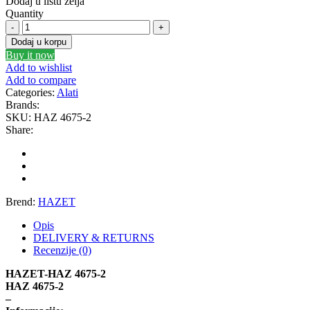
Dodaj u listu želja
Quantity
GEWINDE MTS
Gewinde Štelujući Amortizeri s
Alat
za
Dodaj u korpu
GREEN CELL
GSP
otključavanje
Buy it now
električnih
Add to wishlist
utikača
Add to compare
GYS
H&R – H-R
HAZET
Categories:
Alati
/
Brands:
HAZ
HANS
HANS PRIES
SKU:
HAZ 4675-2
4675-
Share:
2
HAZET
HC-CARGO
količina
HELLA
HEPU
Brend:
HAZET
HICO
HUSAR WINCH
Opis
DELIVERY & RETURNS
IDEAL
IMPERGOM
Recenzije (0)
HAZET-HAZ 4675-2
INGCO
JAPANPARTS
HAZ 4675-2
–
JMJ
K&N