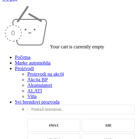
Your cart is currently empty
Početna
Marke automobila
Proizvodi
Proizvodi na akciji
Akcija BP
Akumulatori
ALATI
Vitla
Svi brendovi prozvoda
4MAX
ABE