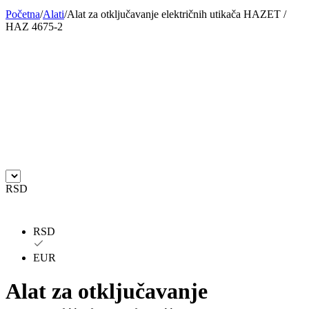
Početna
/
Alati
/
Alat za otključavanje električnih utikača HAZET /
BILSTEIN
BLIC
HAZ 4675-2
BLUE PRINT
BORG
BORGWARNER
BOSCH
BREMBO
BREMBO-TU
BTA
C.E.I
CARGO
CHICAGO PNEUMATIC
RSD
CNS
CONTINENTAL
RSD
CTEK
DAXTONE
EUR
DAYCO
DAYCO
Alat za otključavanje