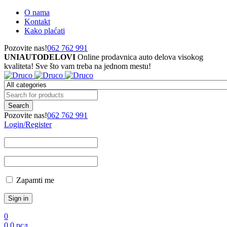
O nama
Kontakt
Kako plaćati
Pozovite nas!
062 762 991
UNIAUTODELOVI
Online prodavnica auto delova visokog
kvaliteta! Sve što vam treba na jednom mestu!
Pozovite nas!
062 762 991
Login/Register
Zapamti me
0
0
0
рсд