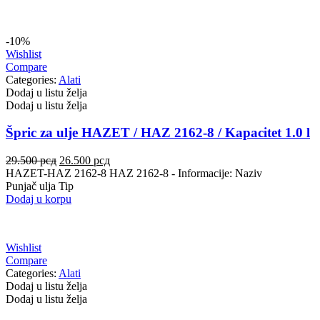
-10%
Wishlist
Compare
Categories:
Alati
Dodaj u listu želja
Dodaj u listu želja
Špric za ulje HAZET / HAZ 2162-8 / Kapacitet 1.0 l
Originalna
Trenutna
29.500
рсд
26.500
рсд
cena
cena
HAZET-HAZ 2162-8 HAZ 2162-8 - Informacije: Naziv
je
je:
Punjač ulja Tip
bila:
26.500 рсд.
Dodaj u korpu
29.500 рсд.
Wishlist
Compare
Categories:
Alati
Dodaj u listu želja
Dodaj u listu želja