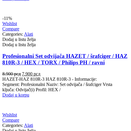
35.000 рсд.
-11%
Wishlist
Compare
Categories:
Alati
Dodaj u listu želja
Dodaj u listu želja
Profesionalni Set odvijača HAZET / šrafciger / HAZ
810R-3 / HEX / TORX / Philips PH / ravni
Originalna
Trenutna
8.900
рсд
7.900
рсд
cena
cena
HAZET-HAZ 810R-3 HAZ 810R-3 - Informacije:
je
je:
Segment: Profesionalni Naziv: Set odvijača / šrafciger Vrsta
bila:
7.900 рсд.
ključa: Odvijač(i) Profil: HEX /
8.900 рсд.
Dodaj u korpu
Wishlist
Compare
Categories:
Alati
Dodaj u listu želja