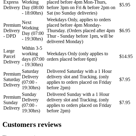
Express
Working
placed before 4pm Mon-Thurs,
$5.95
MAGNUM TECHNOLOGY
MAMMOOTH
Delivery
Day (08:00
before 3pm on Fri & before 2pm on
- 18:00hrs)
Sat (no Sunday deliveries)
Weekdays Only, applies to orders
MANN FILTER
MAPCO
Next
Premium
placed before 4pm Monday-
Working
Delivery
Thursday. (Orders placed after 4pm
$6.95
Day (07:00
MASTER Grejalice
MAXGEAR
- DPD
Thur - Sunday before 1pm, will be
- 19:30hrs)
delivered Monday)
Within 3-5
MEAT&DORIA
MEYLE
Large
working
Weekdays Only (only applies to
Parcel
$14.95
days (07:00
orders placed before 6pm)
Delivery
Milwaukee
MITSUBISHI
- 19:30hrs)
Saturday
Delivered Saturday with a 1 Hour
Premium
Delivery
delivery slot and Tracking. (only
MOBICOOL
Mobilno vitlo
Saturday
$7.95
(07:00 -
applies to orders placed on Friday
Delivery
19:30hrs)
before 2pm)
MONROE
MOOG
Sunday
Delivered Sunday with a 1 Hour
Premium
Delivery
delivery slot and Tracking. (only
Sunday
$7.95
(07:00 -
applies to orders placed on Friday
MOTIP
MTS TECHNIK
Delivery
19:30hrs)
before 2pm)
NFR
NISSENS
Customers reviews
NOCO
NOCO BOOSTER