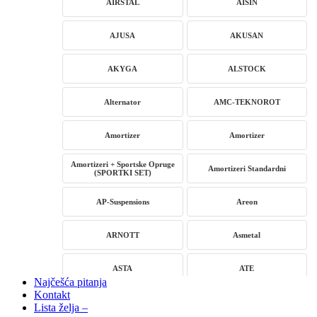
AIRSTAL
AISIN
AJUSA
AKUSAN
AKYGA
ALSTOCK
Alternator
AMC-TEKNOROT
Amortizer
Amortizer
Amortizeri + Sportske Opruge
Amortizeri Standardni
(SPORTKI SET)
AP-Suspensions
Areon
ARNOTT
Asmetal
ASTA
ATE
Najčešća pitanja
Kontakt
AUTLOG
AVM
Lista želja –