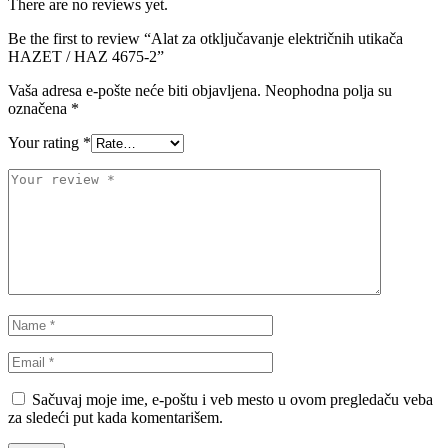
There are no reviews yet.
Be the first to review “Alat za otključavanje električnih utikača
NRF
NTY
HAZET / HAZ 4675-2”
Vaša adresa e-pošte neće biti objavljena.
Neophodna polja su
OE BMW
OE MERCEDES
označena
*
OPTIMA
OSRAM
Your rating
*
Pascal
PHILIPS
PIPERCROSS
POINT GEAR
Pro-Lift-Kit / Za Podizanje
POWERFLEX EUROPEAN
Auta
PROFITOOL
PROMA
PROMA POLSKA
QUICKSILVER
Sačuvaj moje ime, e-poštu i veb mesto u ovom pregledaču veba
za sledeći put kada komentarišem.
QWP
RAASM