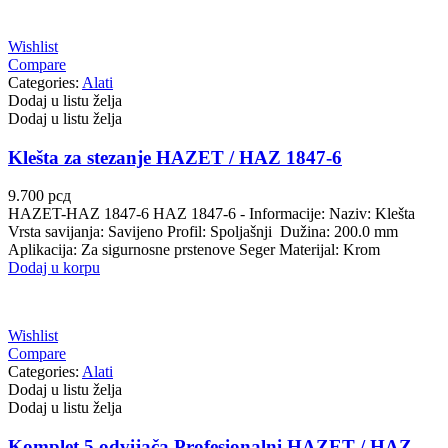
STEINHOF
ST opruge
Wishlist
Compare
Categories:
Alati
STOPTECH
SWAG
Dodaj u listu želja
Dodaj u listu želja
TA-TECHNIX
TEAMEC
Klešta za stezanje HAZET / HAZ 1847-6
TEDGUM
TEXTAR
9.700
рсд
HAZET-HAZ 1847-6 HAZ 1847-6 - Informacije: Naziv: Klešta
THEAMTEC
THERMOTEC
Vrsta savijanja: Savijeno Profil: Spoljašnji Dužina: 200.0 mm
Aplikacija: Za sigurnosne prstenove Seger Materijal: Krom
Dodaj u korpu
TOPRAN
TOPTUL
TOPTUL
TRUCKTEC AUTOMOTIVE
Wishlist
Compare
TRW
UNI
Categories:
Alati
Dodaj u listu želja
Dodaj u listu želja
UNITROL
VAICO
Komplet 5 odvijača Profesionalni HAZET / HAZ