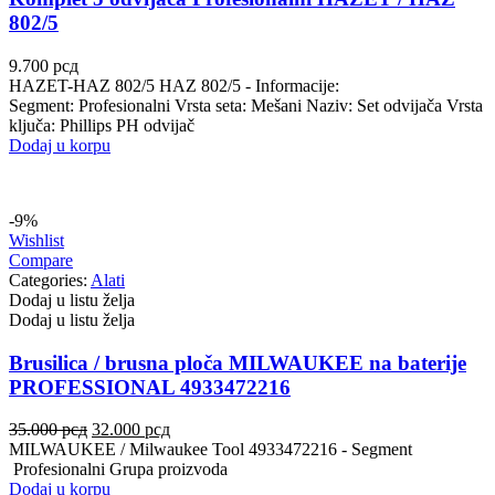
VALEO
VARTA
802/5
9.700
рсд
Vazdušni amortizer sa oprugom
Vitla za OFF-Road vozila
HAZET-HAZ 802/5 HAZ 802/5 - Informacije:
Segment: Profesionalni Vrsta seta: Mešani Naziv: Set odvijača Vrsta
Vitlo za prikolice i specijalna
VNE
ključa: Phillips PH odvijač
vozila
Dodaj u korpu
VOGTLAND
VOLT
-9%
WABCO
XTREME CLUTCH
Wishlist
Compare
YaberAuto
YUASA
Categories:
Alati
Dodaj u listu želja
Dodaj u listu želja
Brusilica / brusna ploča MILWAUKEE na baterije
PROFESSIONAL 4933472216
Originalna
Trenutna
35.000
рсд
32.000
рсд
cena
cena
MILWAUKEE / Milwaukee Tool 4933472216 - Segment
je
je:
Profesionalni Grupa proizvoda
bila:
32.000 рсд.
Dodaj u korpu