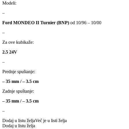
Modeli:
BILSTEIN
BLIC
–
BLUE PRINT
BORG
Ford MONDEO II Turnier (BNP)
od 10/96 – 10/00
–
BORGWARNER
BOSCH
Za ove kubikaže:
BREMBO
BREMBO-TU
2.5 24V
–
BTA
C.E.I
Prednje spuštanje:
CARGO
CHICAGO PNEUMATIC
– 35 mm / – 3.5 cm
CNS
CONTINENTAL
Zadnje spuštanje:
– 35 mm / – 3.5 cm
CTEK
DAXTONE
–
DAYCO
DAYCO
Dodaj u listu želja
Već je u listi želja
Dodaj u listu želja