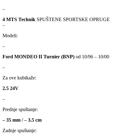
GEWINDE MTS
Gewinde Štelujući Amortizeri s
–
4 MTS Technik
SPUŠTENE SPORTSKE OPRUGE
GREEN CELL
GSP
–
Modeli:
GYS
H&R – H-R
–
HANS
HANS PRIES
Ford MONDEO II Turnier (BNP)
od 10/96 – 10/00
HAZET
HC-CARGO
–
Za ove kubikaže:
HELLA
HEPU
2.5 24V
HICO
HUSAR WINCH
–
Prednje spuštanje:
IDEAL
IMPERGOM
– 35 mm / – 3.5 cm
INGCO
JAPANPARTS
Zadnje spuštanje:
JMJ
K&N