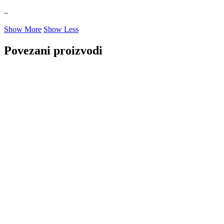
–
NRF
NTY
Show More
Show Less
OE BMW
OE MERCEDES
Povezani proizvodi
OPTIMA
OSRAM
Pascal
PHILIPS
PIPERCROSS
POINT GEAR
Pro-Lift-Kit / Za Podizanje
POWERFLEX EUROPEAN
Auta
PROFITOOL
PROMA
PROMA POLSKA
QUICKSILVER
QWP
RAASM