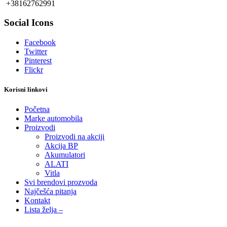
+38162762991
Social Icons
Facebook
Twitter
Pinterest
Flickr
Korisni linkovi
Početna
Marke automobila
Proizvodi
Proizvodi na akciji
Akcija BP
Akumulatori
ALATI
Vitla
Svi brendovi prozvoda
Najčešća pitanja
Kontakt
Lista želja –