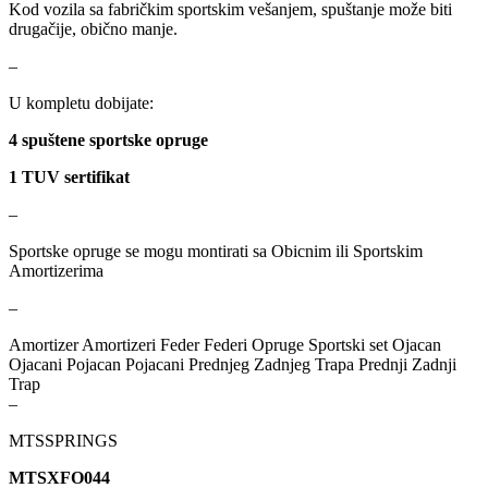
Kod vozila sa fabričkim sportskim vešanjem, spuštanje može biti
MAGNUM TECHNOLOGY
MAMMOOTH
drugačije, obično manje.
–
MANN FILTER
MAPCO
U kompletu dobijate:
MASTER Grejalice
MAXGEAR
4 spuštene sportske opruge
1 TUV sertifikat
MEAT&DORIA
MEYLE
–
Milwaukee
MITSUBISHI
Sportske opruge se mogu montirati sa Obicnim ili Sportskim
Amortizerima
MOBICOOL
Mobilno vitlo
–
MONROE
MOOG
Amortizer Amortizeri Feder Federi Opruge Sportski set Ojacan
Ojacani Pojacan Pojacani Prednjeg Zadnjeg Trapa Prednji Zadnji
MOTIP
MTS TECHNIK
Trap
–
NFR
NISSENS
MTSSPRINGS
MTSXFO044
NOCO
NOCO BOOSTER