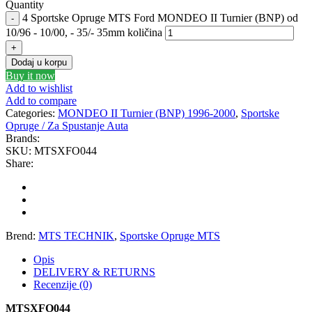
DBA
Delphi
Quantity
4 Sportske Opruge MTS Ford MONDEO II Turnier (BNP) od
10/96 - 10/00, - 35/- 35mm količina
DEUTER
DOMETIC
Dodaj u korpu
Donaldson
DRAGON WINCH
Buy it now
Add to wishlist
DTSline Coilover
EBC BRAKES
Add to compare
Categories:
MONDEO II Turnier (BNP) 1996-2000
,
Sportske
Opruge / Za Spustanje Auta
Eibach
EICHNER
Brands:
SKU:
MTSXFO044
Share:
ELSTOCK
ENGITECH
EVORON
EXIDE
FEBI
FERODO
Brend:
MTS TECHNIK
,
Sportske Opruge MTS
Opis
FURYA
GARRET
DELIVERY & RETURNS
Recenzije (0)
GATES
GEWINDE ap
MTSXFO044