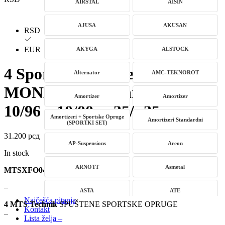
AIRSTAL
AISIN
AJUSA
AKUSAN
RSD
EUR
AKYGA
ALSTOCK
4 Sportske Opruge MTS Ford
Alternator
AMC-TEKNOROT
MONDEO II Turnier (BNP) od
Amortizer
Amortizer
10/96 – 10/00, – 35/- 35mm
Amortizeri + Sportske Opruge
Amortizeri Standardni
(SPORTKI SET)
31.200
рсд
AP-Suspensions
Areon
In stock
ARNOTT
Asmetal
MTSXFO044
–
ASTA
ATE
Najčešća pitanja
4 MTS Technik
SPUŠTENE SPORTSKE OPRUGE
Kontakt
–
AUTLOG
AVM
Lista želja –