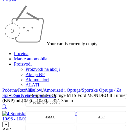
Your cart is currently empty
Početna
Marke automobila
Proizvodi
Proizvodi na akciji
Akcija BP
Akumulatori
ALATI
Početna
/
Razni Delovi
Vitla
/
Amortizeri i Opruge
/
Sportske Opruge / Za
Spustanje Auta
Svi brendovi prozvoda
/
4 Sportske Opruge MTS Ford MONDEO II Turnier
(BNP) od 10/96 – 10/00, – 35/- 35mm
🔍
4MAX
ABE
RSD