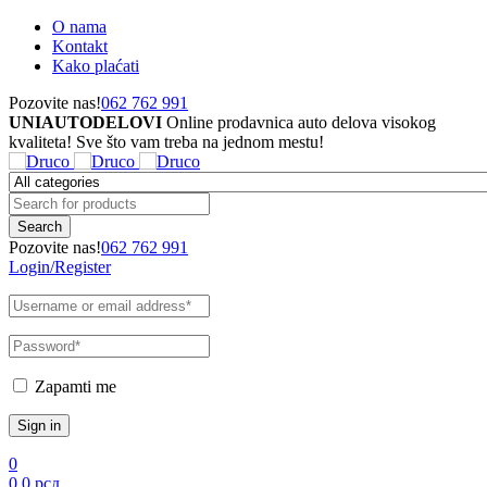
O nama
Kontakt
Kako plaćati
Pozovite nas!
062 762 991
UNIAUTODELOVI
Online prodavnica auto delova visokog
kvaliteta! Sve što vam treba na jednom mestu!
Pozovite nas!
062 762 991
Login/Register
Zapamti me
0
0
0
рсд