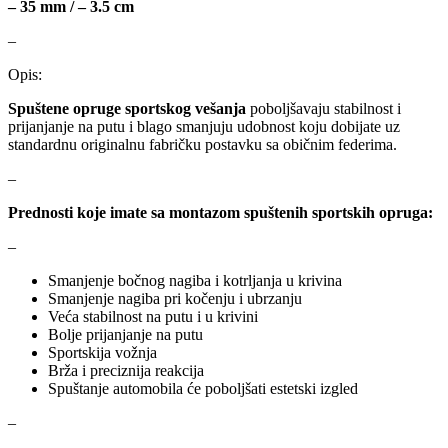
– 35 mm / – 3.5 cm
–
KARCHER
KEBA
Opis:
Kompresor, kompresorski
KKK
agregat
Spuštene opruge sportskog vešanja
poboljšavaju stabilnost i
prijanjanje na putu i blago smanjuju udobnost koju dobijate uz
KONI
Konner & Sohnen
standardnu originalnu fabričku postavku sa običnim federima.
–
KS TOOLS
KYB-KAYABA
Prednosti koje imate sa montazom spuštenih sportskih opruga:
LAUBER
LEMANIA ENEGRGY
–
Smanjenje bočnog nagiba i kotrljanja u krivina
LEMFOERDER
LESJOFORS
Smanjenje nagiba pri kočenju i ubrzanju
Veća stabilnost na putu i u krivini
Ležaja Točka
LIQUI MOLY
Bolje prijanjanje na putu
Sportskija vožnja
Brža i preciznija reakcija
Lpr
LUK
Spuštanje automobila će poboljšati estetski izgled
–
MAGNETI MARELLI
MAGNUM