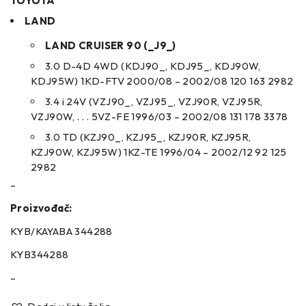
TOYOTA
LAND
LAND CRUISER 90 (_J9_)
3.0 D-4D 4WD (KDJ90_, KDJ95_, KDJ90W,
KDJ95W) 1KD-FTV 2000/08 – 2002/08 120 163 2982
3.4 i 24V (VZJ90_, VZJ95_, VZJ90R, VZJ95R,
VZJ90W, . . . 5VZ-FE 1996/03 – 2002/08 131 178 3378
3.0 TD (KZJ90_, KZJ95_, KZJ90R, KZJ95R,
KZJ90W, KZJ95W) 1KZ-TE 1996/04 – 2002/12 92 125
2982
–
Proizvođač:
KYB/KAYABA 344288
KYB344288
–