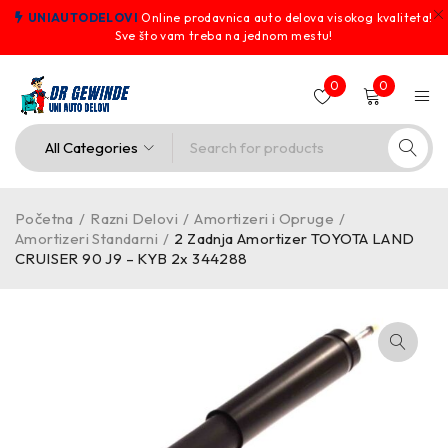
UNIAUTODELOVI
Online prodavnica auto delova visokog kvaliteta!
Sve što vam treba na jednom mestu!
0
0
Početna
/
Razni Delovi
/
Amortizeri i Opruge
/
Amortizeri Standarni
/
2 Zadnja Amortizer TOYOTA LAND
CRUISER 90 J9 – KYB 2x 344288