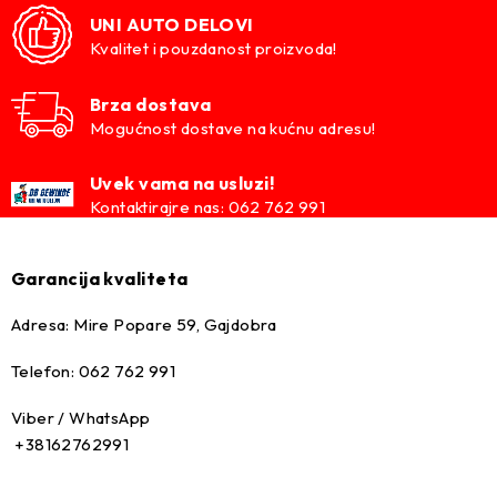
UNI AUTO DELOVI
Kvalitet i pouzdanost proizvoda!
Brza dostava
Mogućnost dostave na kućnu adresu!
Uvek vama na usluzi!
Kontaktirajre nas: 062 762 991
Garancija kvaliteta
Adresa: Mire Popare 59, Gajdobra
Telefon: 062 762 991
Viber / WhatsApp
+38162762991