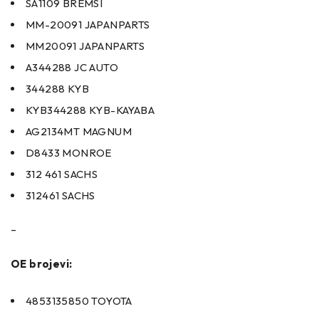
SA1109 BREMSI
MM-20091 JAPANPARTS
MM20091 JAPANPARTS
A344288 JC AUTO
344288 KYB
KYB344288 KYB-KAYABA
AG2134MT MAGNUM
D8433 MONROE
312 461 SACHS
312461 SACHS
–
OE brojevi:
4853135850 TOYOTA