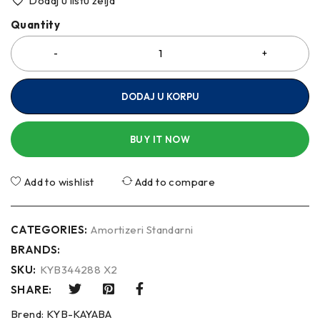
Dodaj u listu želja
Quantity
DODAJ U KORPU
BUY IT NOW
Add to wishlist
Add to compare
CATEGORIES:
Amortizeri Standarni
BRANDS:
SKU:
KYB344288 X2
SHARE:
Brend:
KYB-KAYABA