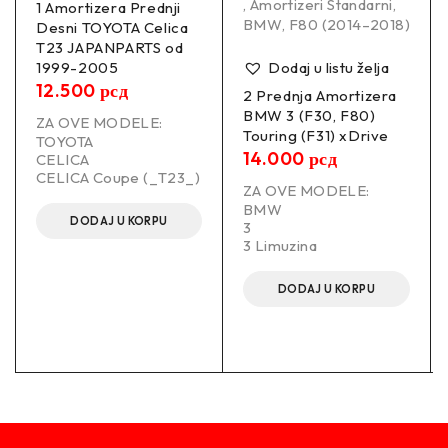
,
Amortizeri Standarni
,
1 Amortizera Prednji
BMW
,
F80 (2014–2018)
Desni TOYOTA Celica
T23 JAPANPARTS od
1999-2005
Dodaj u listu želja
12.500
рсд
2 Prednja Amortizera
BMW 3 (F30, F80)
ZA OVE MODELE:
Touring (F31) xDrive
TOYOTA
14.000
рсд
CELICA
CELICA Coupe (_T23_)
ZA OVE MODELE:
BMW
DODAJ U KORPU
3
3 Limuzina
DODAJ U KORPU