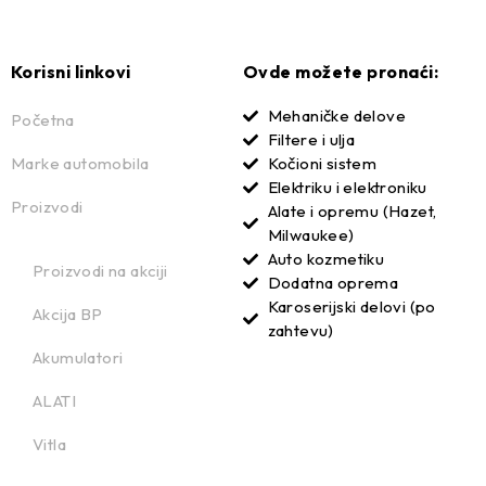
Korisni linkovi
Ovde možete pronaći:
Mehaničke delove
Početna
Filtere i ulja
Marke automobila
Kočioni sistem
Elektriku i elektroniku
Proizvodi
Alate i opremu (Hazet,
Milwaukee)
Auto kozmetiku
Proizvodi na akciji
Dodatna oprema
Karoserijski delovi (po
Akcija BP
zahtevu)
Akumulatori
ALATI
Vitla