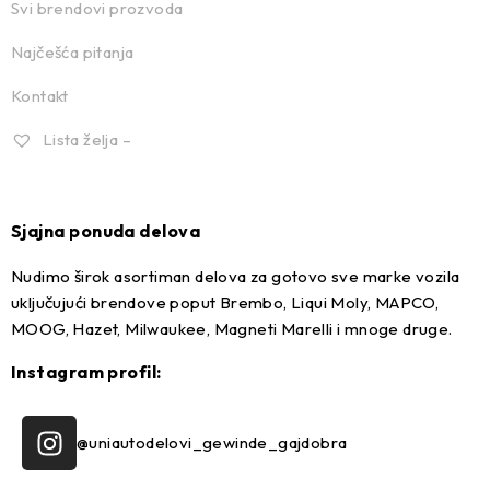
Svi brendovi prozvoda
Najčešća pitanja
Kontakt
Lista želja –
Sjajna ponuda delova
Nudimo širok asortiman delova za gotovo sve marke vozila
uključujući brendove poput Brembo, Liqui Moly, MAPCO,
MOOG, Hazet, Milwaukee, Magneti Marelli i mnoge druge.
Instagram profil:
@uniautodelovi_gewinde_gajdobra