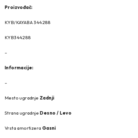
Proizvođač:
KYB/KAYABA 344288
KYB344288
–
Informacije:
–
Mesto ugradnje
Zadnji
Strana ugradnje
Desno / Levo
Vrsta amortizera
Gasni