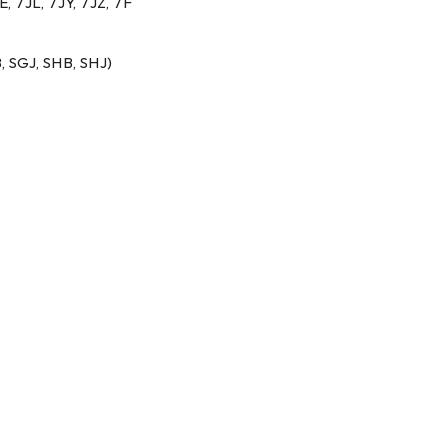
 7JL, 7JY, 7JZ, 7F
 SGJ, SHB, SHJ)