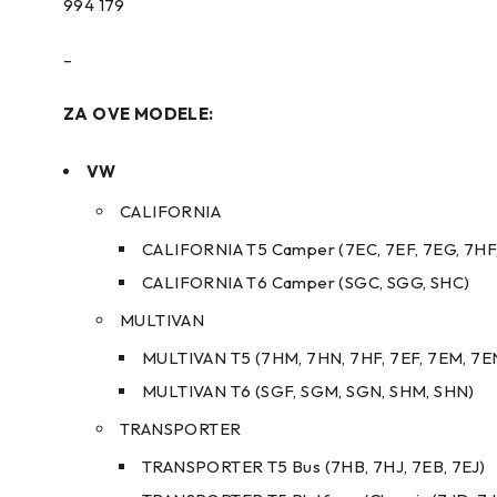
994 179
–
ZA OVE MODELE:
VW
CALIFORNIA
CALIFORNIA T5 Camper (7EC, 7EF, 7EG, 7HF
CALIFORNIA T6 Camper (SGC, SGG, SHC)
MULTIVAN
MULTIVAN T5 (7HM, 7HN, 7HF, 7EF, 7EM, 7E
MULTIVAN T6 (SGF, SGM, SGN, SHM, SHN)
TRANSPORTER
TRANSPORTER T5 Bus (7HB, 7HJ, 7EB, 7EJ)