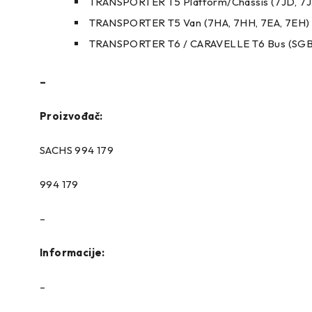
TRANSPORTER T5 Platform/Chassis (7JD, 7JE,
TRANSPORTER T5 Van (7HA, 7HH, 7EA, 7EH)
TRANSPORTER T6 / CARAVELLE T6 Bus (SGB,
–
Proizvođač:
SACHS 994 179
994 179
–
Informacije:
–