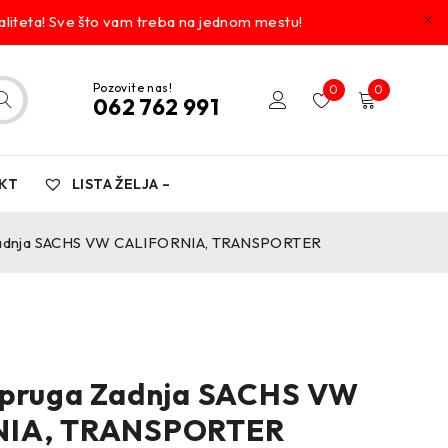
liteta! Sve što vam treba na jednom mestu!
Pozovite nas!
0
0
062 762 991
KT
LISTA ŽELJA –
Zadnja SACHS VW CALIFORNIA, TRANSPORTER
opruga Zadnja SACHS VW
NIA, TRANSPORTER