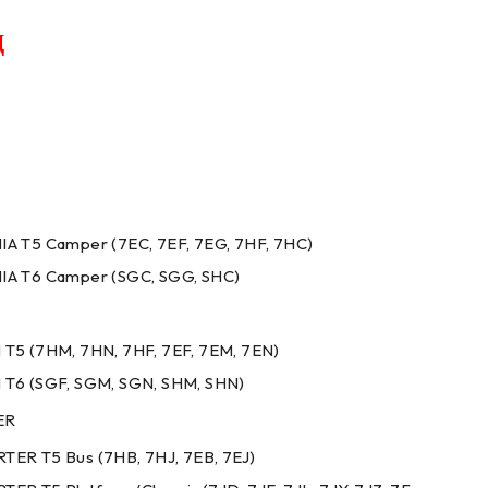
д
A T5 Camper (7EC, 7EF, 7EG, 7HF, 7HC)
A T6 Camper (SGC, SGG, SHC)
T5 (7HM, 7HN, 7HF, 7EF, 7EM, 7EN)
T6 (SGF, SGM, SGN, SHM, SHN)
ER
ER T5 Bus (7HB, 7HJ, 7EB, 7EJ)