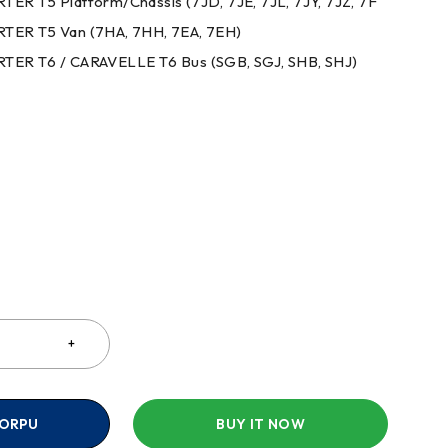
ER T5 Platform/Chassis (7JD, 7JE, 7JL, 7JY, 7JZ, 7F
ER T5 Van (7HA, 7HH, 7EA, 7EH)
ER T6 / CARAVELLE T6 Bus (SGB, SGJ, SHB, SHJ)
a
KORPU
BUY IT NOW