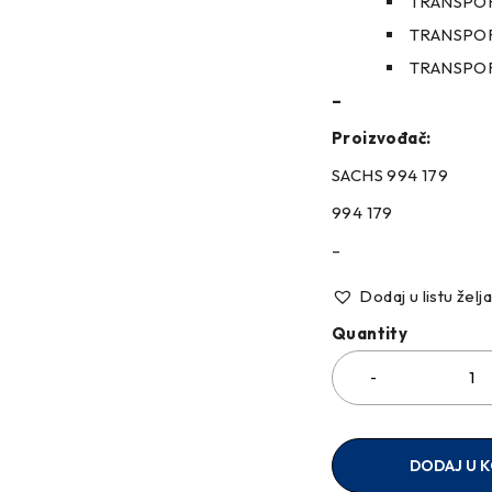
TRANSPORT
TRANSPORT
TRANSPORT
–
Proizvođač:
SACHS 994 179
994 179
–
Dodaj u listu želj
Quantity
DODAJ U 