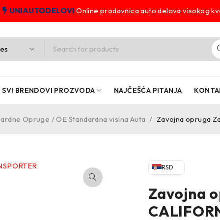
UNIAUTODELOVI
Online prodavnica auto delova visokog kva
SVI BRENDOVI PROZVODA
NAJČEŠĆA PITANJA
KONTA
ardne Opruge / OE Standardna visina Auta
/
Zavojna opruga 
RSD
Zavojna 
CALIFOR