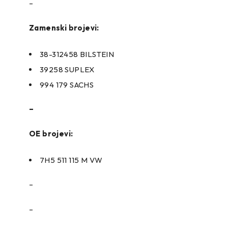
–
Zamenski brojevi:
38-312458 BILSTEIN
39258 SUPLEX
994 179 SACHS
–
OE brojevi:
7H5 511 115 M VW
–
–