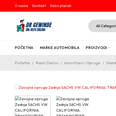
O nama
Kontakt
Kako plaćati
POČETNA
MARKE AUTOMOBILA
PROIZVODI
Početna
/
Razni Delovi
/
Amortizeri i Opruge
/
Stand