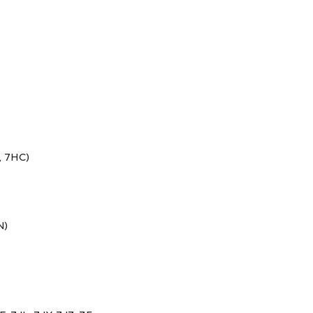
, 7HC)
N)