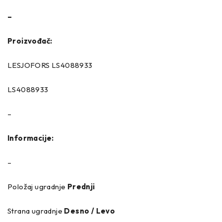
–
Proizvođač:
LESJOFORS LS4088933
LS4088933
–
Informacije:
–
Položaj ugradnje
Prednji
Strana ugradnje
Desno / Levo