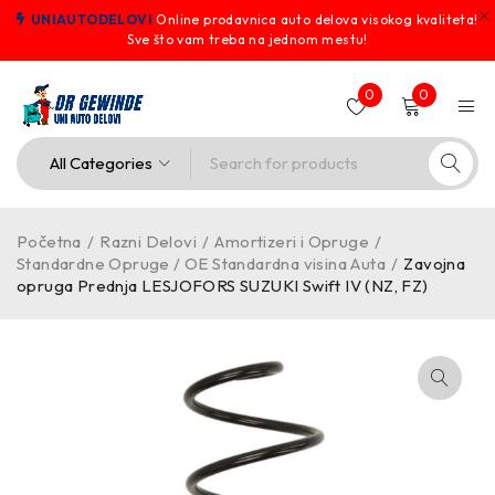
UNIAUTODELOVI
Online prodavnica auto delova visokog kvaliteta!
Sve što vam treba na jednom mestu!
0
0
Početna
/
Razni Delovi
/
Amortizeri i Opruge
/
Standardne Opruge / OE Standardna visina Auta
/
Zavojna
opruga Prednja LESJOFORS SUZUKI Swift IV (NZ, FZ)