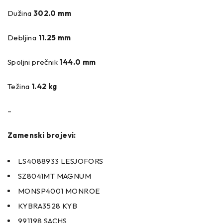
Dužina
302.0 mm
Debljina
11.25 mm
Spoljni prečnik
144.0 mm
Težina
1.42 kg
–
Zamenski brojevi:
LS4088933 LESJOFORS
SZ8041MT MAGNUM
MONSP4001 MONROE
KYBRA3528 KYB
991198 SACHS