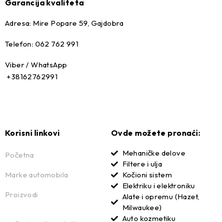
Garancija kvaliteta
Adresa: Mire Popare 59, Gajdobra
Telefon: 062 762 991
Viber / WhatsApp
+38162762991
Korisni linkovi
Ovde možete pronaći:
Mehaničke delove
Početna
Filtere i ulja
Marke automobila
Kočioni sistem
Elektriku i elektroniku
Proizvodi
Alate i opremu (Hazet,
Milwaukee)
Auto kozmetiku