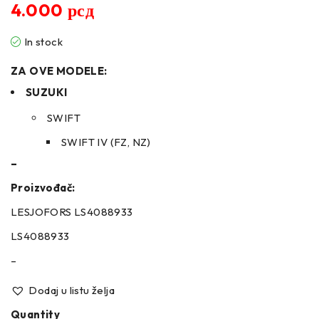
4.000
рсд
In stock
ZA OVE MODELE:
SUZUKI
SWIFT
SWIFT IV (FZ, NZ)
–
Proizvođač:
LESJOFORS LS4088933
LS4088933
–
Dodaj u listu želja
Quantity