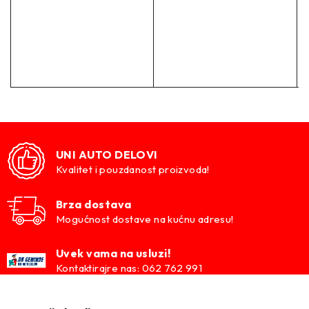
UNI AUTO DELOVI
Kvalitet i pouzdanost proizvoda!
Brza dostava
Mogućnost dostave na kućnu adresu!
Uvek vama na usluzi!
Kontaktirajre nas: 062 762 991