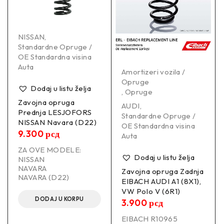
NISSAN
,
Standardne Opruge /
OE Standardna visina
Auta
Amortizeri vozila /
Opruge
Dodaj u listu želja
,
Opruge
Zavojna opruga
AUDI
,
Prednja LESJOFORS
Standardne Opruge /
NISSAN Navara (D22)
OE Standardna visina
9.300
рсд
Auta
ZA OVE MODELE:
Dodaj u listu želja
NISSAN
NAVARA
Zavojna opruga Zadnja
NAVARA (D22)
EIBACH AUDI A1 (8X1),
VW Polo V (6R1)
DODAJ U KORPU
3.900
рсд
EIBACH R10965