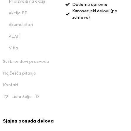
Proizvodi na akciji
Dodatna oprema
Karoserijski delovi (po
Akcija BP
zahtevu)
Akumulatori
ALATI
Vitla
Svi brendovi prozvoda
Najčešća pitanja
Kontakt
Lista želja –
0
Sjajna ponuda delova