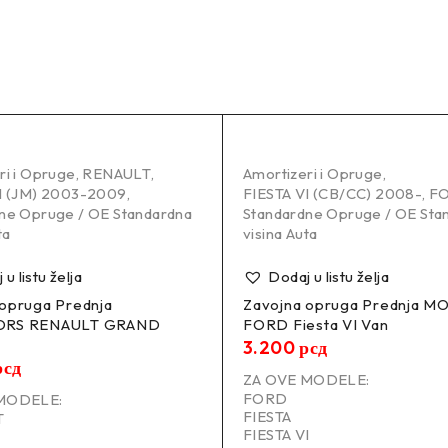
ri i Opruge
,
RENAULT
,
Amortizeri i Opruge
,
I (JM) 2003-2009
,
FIESTA VI (CB/CC) 2008-
,
F
ne Opruge / OE Standardna
Standardne Opruge / OE Sta
ta
visina Auta
u listu želja
Dodaj u listu želja
 opruga Prednja
Zavojna opruga Prednja 
ORS RENAULT GRAND
FORD Fiesta VI Van
3.200
рсд
рсд
ZA OVE MODELE:
FORD
MODELE:
FIESTA
T
FIESTA VI