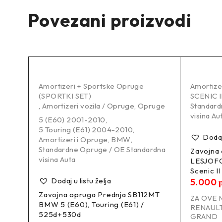
Povezani proizvodi
Amortizeri + Sportske Opruge
Amortize
(SPORTKI SET)
SCENIC I
,
Amortizeri vozila / Opruge
,
Opruge
Standard
rdna
visina Au
5 (E60) 2001-2010
,
5 Touring (E61) 2004-2010
,
Dodaj 
Amortizeri i Opruge
,
BMW
,
Standardne Opruge / OE Standardna
Zavojna
visina Auta
LESJOF
 VW
Scenic II
Dodaj u listu želja
5.000
Zavojna opruga Prednja SB112MT
ZA OVE 
BMW 5 (E60), Touring (E61) /
RENAUL
525d+530d
GRAND