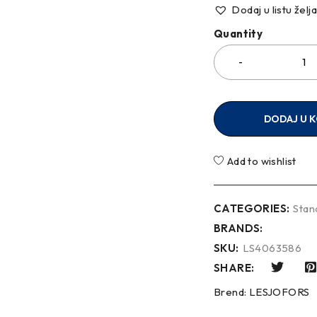
Dodaj u listu želj
Quantity
DODAJ U 
Add to wishlist
CATEGORIES:
Stan
BRANDS:
SKU:
LS4063586
SHARE:
Brend:
LESJOFORS