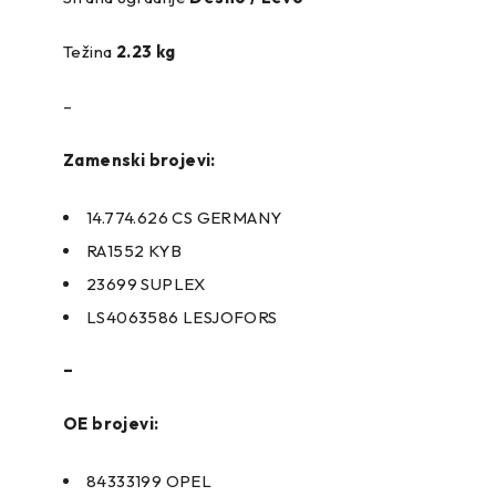
Težina
2.23 kg
–
Zamenski brojevi:
14.774.626 CS GERMANY
RA1552 KYB
23699 SUPLEX
LS4063586 LESJOFORS
–
OE brojevi:
84333199 OPEL