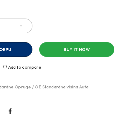
a
KORPU
BUY IT NOW
Add to compare
dardne Opruge / OE Standardna visina Auta