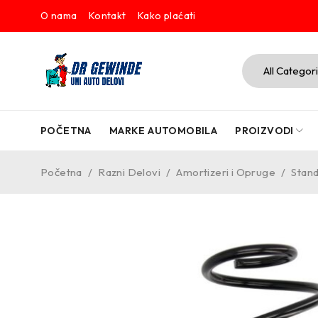
O nama
Kontakt
Kako plaćati
POČETNA
MARKE AUTOMOBILA
PROIZVODI
Početna
/
Razni Delovi
/
Amortizeri i Opruge
/
Stand