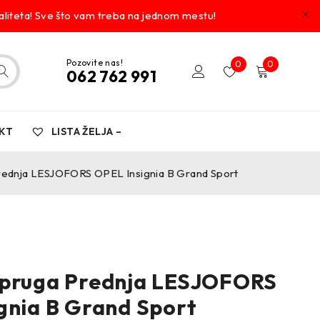
liteta! Sve što vam treba na jednom mestu!
Pozovite nas!
0
0
062 762 991
KT
LISTA ŽELJA –
rednja LESJOFORS OPEL Insignia B Grand Sport
opruga Prednja LESJOFORS
gnia B Grand Sport