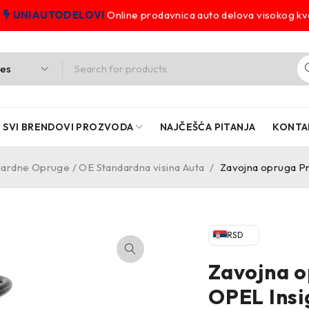
UNIAUTODELOVI
Online prodavnica auto delova visokog kva
SVI BRENDOVI PROZVODA
NAJČEŠĆA PITANJA
KONTA
ardne Opruge / OE Standardna visina Auta
/
Zavojna opruga P
RSD
Zavojna 
OPEL Insi