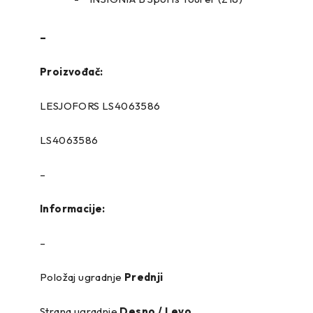
–
Proizvođač:
LESJOFORS LS4063586
LS4063586
–
Informacije:
–
Položaj ugradnje
Prednji
Strana ugradnje
Desno / Levo