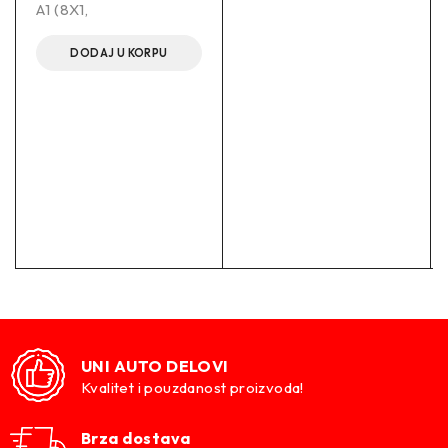
Debljina
17.0 mm
A1 (8X1,
Spoljni prečnik
127.0 mm
DODAJ U KORPU
Tip
CC
Težina
7.15 kg
–
Zamenski brojevi:
36-133857 BILSTEIN
LS4056817 LESJOFORS
KYBRD1220 KYB
UNI AUTO DELOVI
014 032 0186 MEYLE
Kvalitet i pouzdanost proizvoda!
319 866 K+F
Brza dostava
SP0217 MONROE