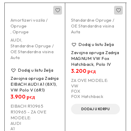
Proizvođač:
LESJOFORS LS4056817
Amortizeri vozila /
Standardne Opruge /
Opruge
OE Standardna visina
LS4056817
,
Opruge
Auta
AUDI
,
Dodaj u listu želja
–
Standardne Opruge /
OE Standardna visina
Zavojna opruga Zadnja
Auta
MAGNUM VW Fox
Informacije:
Hatchback, Polo IV
Dodaj u listu želja
3.200
рсд
–
Zavojna opruga Zadnja
ZA OVE MODELE:
EIBACH AUDI A1 (8X1),
VW
Položaj ugradnje
Napred
VW Polo V (6R1)
FOX
3.900
рсд
FOX Hatchback
Strana ugradnje
Levo / Desno
EIBACH R10965
DODAJ U KORPU
R10965 - ZA OVE
Dužina
482.0 mm
MODELE:
AUDI
A1