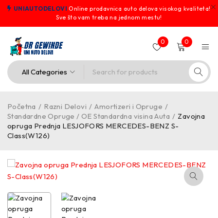
UNIAUTODELOVI
Online prodavnica auto delova visokog kvaliteta!
Sve što vam treba na jednom mestu!
0
0
Početna
/
Razni Delovi
/
Amortizeri i Opruge
/
Standardne Opruge / OE Standardna visina Auta
/
Zavojna
opruga Prednja LESJOFORS MERCEDES-BENZ S-
Class(W126)