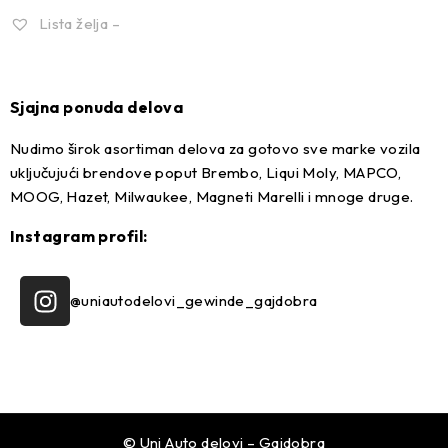
Lista želja –
Sjajna ponuda delova
Nudimo širok asortiman delova za gotovo sve marke vozila
uključujući brendove poput Brembo, Liqui Moly, MAPCO,
MOOG, Hazet, Milwaukee, Magneti Marelli i mnoge druge.
Instagram profil:
@uniautodelovi_gewinde_gajdobra
© Uni Auto delovi – Gajdobra