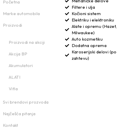
Mehaničke delove
Početna
Filtere i ulja
Marke automobila
Kočioni sistem
Elektriku i elektroniku
Proizvodi
Alate i opremu (Hazet,
Milwaukee)
Auto kozmetiku
Proizvodi na akciji
Dodatna oprema
Karoserijski delovi (po
Akcija BP
zahtevu)
Akumulatori
ALATI
Vitla
Svi brendovi prozvoda
Najčešća pitanja
Kontakt