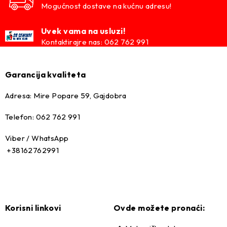
Mogućnost dostave na kućnu adresu!
997105 SACHS
Uvek vama na usluzi!
997106 SACHS
Kontaktirajre nas: 062 762 991
19030 SUPLEX
19033 SUPLEX
Garancija kvaliteta
JCS958 TRW
Adresa: Mire Popare 59, Gajdobra
–
Telefon: 062 762 991
OE brojevi:
Viber / WhatsApp
+38162762991
1263211704 MERCEDES
A1263211704 MERCEDES
–
Korisni linkovi
Ovde možete pronaći: