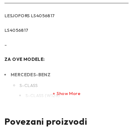
LESJOFORS LS4056817
LS4056817
–
ZA OVE MODELE:
MERCEDES-BENZ
S-CLASS
Show More
S-CLASS (W126)
S-CLASS Coupe (C126)
Povezani proizvodi
–