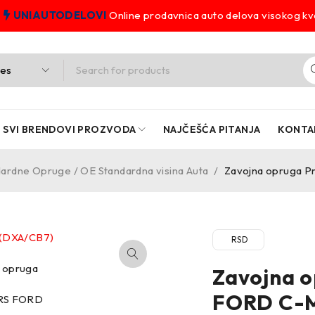
UNIAUTODELOVI
Online prodavnica auto delova visokog kva
SVI BRENDOVI PROZVODA
NAJČEŠĆA PITANJA
KONTA
ardne Opruge / OE Standardna visina Auta
/
Zavojna opruga P
RSD
Zavojna 
FORD C-M