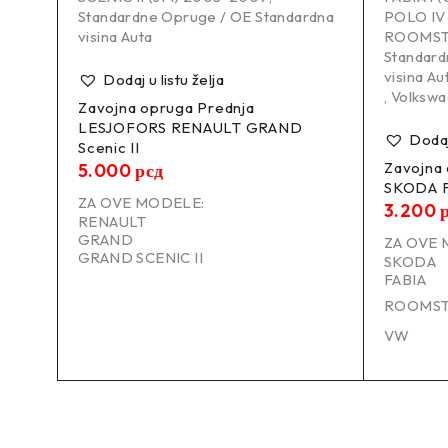
Standardne Opruge / OE Standardna
POLO IV 
rdna
visina Auta
ROOMSTE
Dužina
324.0 mm
Standard
visina Au
Dodaj u listu želja
Debljina
13.75 mm
,
Volksw
Zavojna opruga Prednja
LESJOFORS RENAULT GRAND
7
Dodaj 
Spoljni prečnik
160.0 mm
Scenic II
Zavojna
5.000
рсд
SKODA F
Tip
C I
ZA OVE MODELE:
3.200
RENAULT
GRAND
Težina
2.84 kg
ZA OVE 
GRAND SCENIC II
SKODA
FABIA
–
ROOMS
VW
Zamenski brojevi:
SP4277 MONROE
LS4027652 LESJOFORS