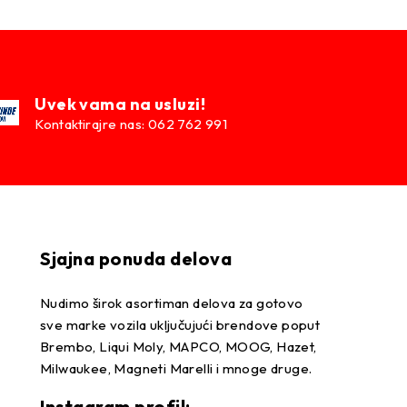
Uvek vama na usluzi!
Kontaktirajre nas: 062 762 991
Sjajna ponuda delova
Nudimo širok asortiman delova za gotovo
sve marke vozila uključujući brendove poput
Brembo, Liqui Moly, MAPCO, MOOG, Hazet,
Milwaukee, Magneti Marelli i mnoge druge.
Instagram profil: