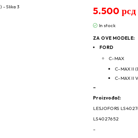
5.500
рсд
In stock
ZA OVE MODELE:
FORD
C-MAX
C-MAX II 
C-MAX II 
–
Proizvođač:
LESJOFORS LS4027
LS4027652
–