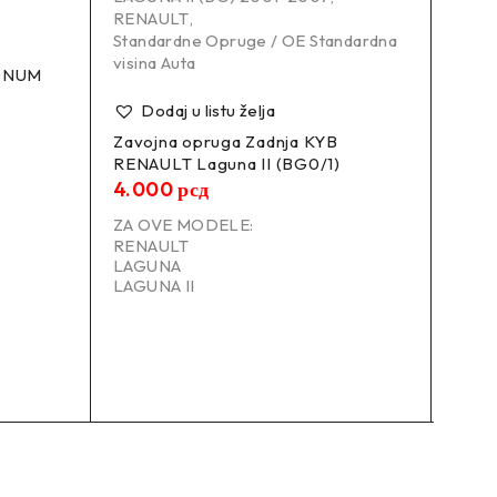
RENAULT
,
,
Amor
Standardne Opruge / OE Standardna
5 (E
visina Auta
5 Tou
AGNUM
Amort
Dodaj u listu želja
Stand
visin
Zavojna opruga Zadnja KYB
RENAULT Laguna II (BG0/1)
Do
4.000
рсд
Zavo
ZA OVE MODELE:
LESJ
RENAULT
(E61)
LAGUNA
5.7
LAGUNA II
ZA O
BM
5
5 (E6