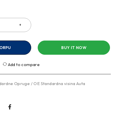
a
KORPU
BUY IT NOW
Add to compare
dardne Opruge / OE Standardna visina Auta