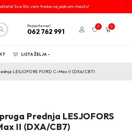
liteta! Sve što vam treba na jednom mestu!
Pozovite nas!
0
0
062 762 991
KT
LISTA ŽELJA –
rednja LESJOFORS FORD C-Max II (DXA/CB7)
opruga Prednja LESJOFORS
ax II (DXA/CB7)