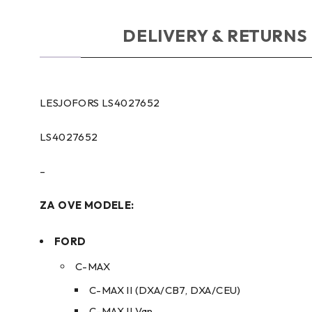
OPIS
DELIVERY & RETURNS
LESJOFORS LS4027652
LS4027652
–
ZA OVE MODELE:
FORD
C-MAX
C-MAX II (DXA/CB7, DXA/CEU)
C-MAX II Van