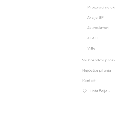
–
Proizvodi na akc
Akcija BP
Akumulatori
ALATI
Vitla
Svi brendovi proz
Najčešća pitanja
Kontakt
Lista želja –