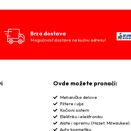
Brza dostava
Mogućnost dostave na kućnu adresu!
vi
Ovde možete pronaći:
Mehaničke delove
Filtere i ulja
Kočioni sistem
Elektriku i elektroniku
Alate i opremu (Hazet, Milwaukee)
Auto kozmetiku