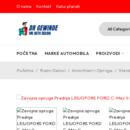
O nama
Kontakt
Kako plaćati
POČETNA
MARKE AUTOMOBILA
PROIZVODI
Početna
/
Razni Delovi
/
Amortizeri i Opruge
/
Stand