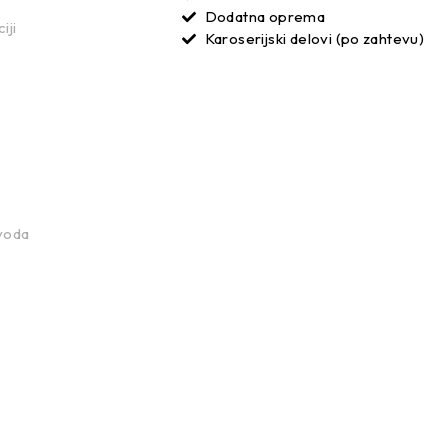
Dodatna oprema
iji
Karoserijski delovi (po zahtevu)
voda