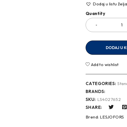
Dodaj u listu želj
Quantity
DODAJ U 
Add to wishlist
CATEGORIES:
Stan
BRANDS:
SKU:
LS4027652
SHARE:
Brend:
LESJOFORS