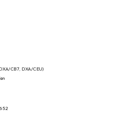
(DXA/CB7, DXA/CEU)
Van
652