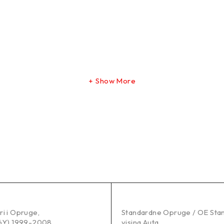
Show More
ri i Opruge
,
Standardne Opruge / OE Sta
(6Y) 1999-2008
,
visina Auta