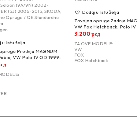
Saloon (9A/9N) 2002-
,
R (5J) 2006-2015
,
SKODA
,
Dodaj u listu želja
ne Opruge / OE Standardna
Zavojna opruga Zadnja M
ta
VW Fox Hatchback, Polo IV
agen
3.200
рсд
u listu želja
ZA OVE MODELE:
VW
 opruga Prednja MAGNUM
FOX
abia, VW Polo IV OD 1999-
FOX Hatchback
рсд
MODELE:
TER