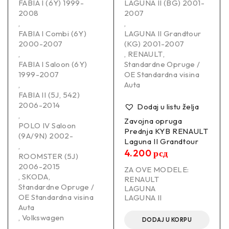
FABIA I (6Y) 1999-
LAGUNA II (BG) 2001-
2008
2007
,
,
FABIA I Combi (6Y)
LAGUNA II Grandtour
2000-2007
(KG) 2001-2007
,
,
RENAULT
,
FABIA I Saloon (6Y)
Standardne Opruge /
1999-2007
OE Standardna visina
,
Auta
FABIA II (5J, 542)
2006-2014
Dodaj u listu želja
,
Zavojna opruga
POLO IV Saloon
Prednja KYB RENAULT
(9A/9N) 2002-
Laguna II Grandtour
,
4.200
рсд
ROOMSTER (5J)
2006-2015
ZA OVE MODELE:
,
SKODA
,
RENAULT
Standardne Opruge /
LAGUNA
OE Standardna visina
LAGUNA II
Auta
,
Volkswagen
DODAJ U KORPU