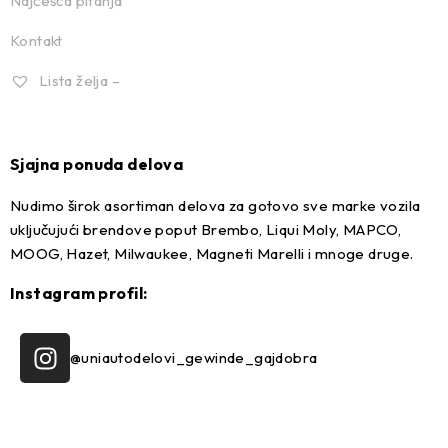
Najčešća pitanja
Kontakt
Lista želja –
Sjajna ponuda delova
Nudimo širok asortiman delova za gotovo sve marke vozila
uključujući brendove poput Brembo, Liqui Moly, MAPCO,
MOOG, Hazet, Milwaukee, Magneti Marelli i mnoge druge.
Instagram profil:
@uniautodelovi_gewinde_gajdobra