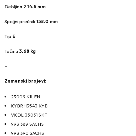
Debljina 2
14.5 mm
Spoljni prečnik
158.0 mm
Tip
E
Težina
3.68 kg
–
Zamenski brojevi:
23009 KILEN
KYBRH3543 KYB
VKDL 35031 SKF
993 389 SACHS
993 390 SACHS