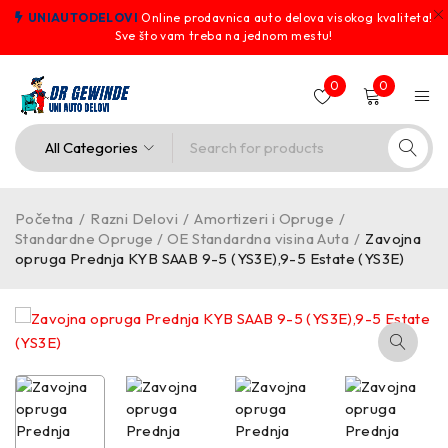
UNIAUTODELOVI
Online prodavnica auto delova visokog kvaliteta!
Sve što vam treba na jednom mestu!
0
0
Početna
/
Razni Delovi
/
Amortizeri i Opruge
/
Standardne Opruge / OE Standardna visina Auta
/
Zavojna
opruga Prednja KYB SAAB 9-5 (YS3E),9-5 Estate (YS3E)