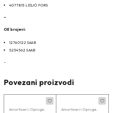
4077815 LESJÖ FORS
–
OE brojevi:
12760122 SAAB
5234562 SAAB
–
Povezani proizvodi
Amortizeri i Opruge
,
Amortizeri i Opruge
,