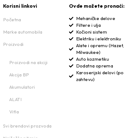
Korisni linkovi
Ovde možete pronaći:
Mehaničke delove
Početna
Filtere i ulja
Marke automobila
Kočioni sistem
Elektriku i elektroniku
Proizvodi
Alate i opremu (Hazet,
Milwaukee)
Auto kozmetiku
Proizvodi na akciji
Dodatna oprema
Karoserijski delovi (po
Akcija BP
zahtevu)
Akumulatori
ALATI
Vitla
Svi brendovi prozvoda