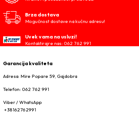
Brza dostava
Mogućnost dostave na kućnu adresu!
Uvek vama na usluzi!
Kontaktirajre nas: 062 762 991
Garancija kvaliteta
Adresa: Mire Popare 59, Gajdobra
Telefon: 062 762 991
Viber / WhatsApp
+38162762991