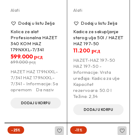
Alati
Alati
Dodaj u listu želja
Dodaj u listu želja
Kolica za alat
Kadica za sakupljanje
Profesionalna HAZET
starog ulja 50l / HAZET
340 KOM HAZ
HAZ 197-50
179NXXL-7/341
11.200
рсд
599.000
рсд
HAZET-HAZ 197-50
699.000
рсд
HAZ 197-50 -
HAZET HAZ 179NXXL-
Informacije: Vrsta
7/341 HAZ 179NXXL-
uređaja: Kadica za ulje
7/341 - Informacije: Sa
Kapacitet
opremom Da naziv
rezervoara: 50.0 l
Težina: 2,34
DODAJ U KORPU
DODAJ U KORPU
-25%
-11%