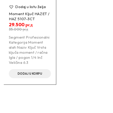
Dodaj u listu želja
Moment Ključ HAZET /
HAZ 5107-3CT
29.500
рсд
35.000
рсд
Segment Profesionalni
Kategorija Moment
alati Naziv Ključ Vrsta
ključa moment / račna
Igla / pogon 1/4 Inč
Veličina 6.3
DODAJ U KORPU