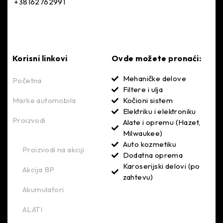
+38162762991
Korisni linkovi
Ovde možete pronaći:
Mehaničke delove
Početna
Filtere i ulja
Marke automobila
Kočioni sistem
Elektriku i elektroniku
Proizvodi
Alate i opremu (Hazet,
Milwaukee)
Auto kozmetiku
Proizvodi na akciji
Dodatna oprema
Karoserijski delovi (po
Akcija BP
zahtevu)
Akumulatori
ALATI