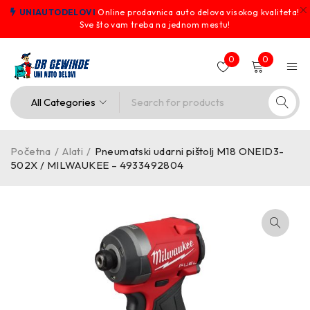
UNIAUTODELOVI
Online prodavnica auto delova visokog kvaliteta!
Sve što vam treba na jednom mestu!
0
0
Početna
/
Alati
/
Pneumatski udarni pištolj M18 ONEID3-
502X / MILWAUKEE – 4933492804