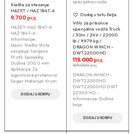
specijalna vozila
Klešta za stezanje
HAZET / HAZ 1847-6
Dodaj u listu želja
9.700
рсд
Vitlo za prikolice
HAZET-HAZ 1847-6
specijalna vozila Truck
HAZ 1847-6 -
/ 30m / 24V / 22000
Informacije:
lb / 9979 kg /
Naziv: Klešta Vrsta
DRAGON WINCH -
savijanja: Savijeno
DWT22000HD
Profil: Spoljašnji
115.000
рсд
Dužina: 200.0 mm
149.000
рсд
Aplikacija: Za
DRAGON WINCH -
sigurnosne prstenove
DWT22000HD
Seger Materijal: Krom
DWT22000HD DWT
22000 HD -
DODAJ U KORPU
Informacije: Dužina
linije
DODAJ U KORPU