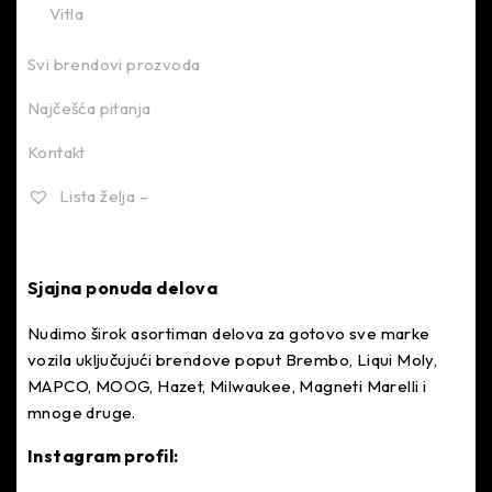
Vitla
Svi brendovi prozvoda
Najčešća pitanja
Kontakt
Lista želja –
Sjajna ponuda delova
Nudimo širok asortiman delova za gotovo sve marke
vozila uključujući brendove poput Brembo, Liqui Moly,
MAPCO, MOOG, Hazet, Milwaukee, Magneti Marelli i
mnoge druge.
Instagram profil: