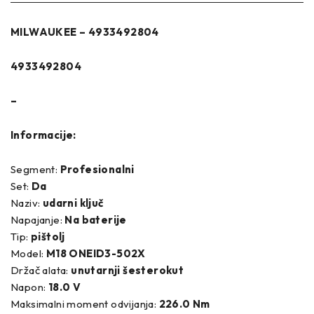
MILWAUKEE – 4933492804
4933492804
–
Informacije:
Segment:
Profesionalni
Set:
Da
Naziv:
udarni ključ
Napajanje:
Na baterije
Tip:
pištolj
Model:
M18 ONEID3-502X
Držač alata:
unutarnji šesterokut
Napon:
18.0 V
Maksimalni moment odvijanja:
226.0 Nm