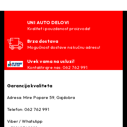
UNI AUTO DELOVI
Kvalitet i pouzdanost proizvoda!
Brza dostava
Mogućnost dostave na kućnu adresu!
Uvek vama na usluzi!
Kontaktirajre nas: 062 762 991
Garancija kvaliteta
Adresa: Mire Popare 59, Gajdobra
Telefon: 062 762 991
Viber / WhatsApp