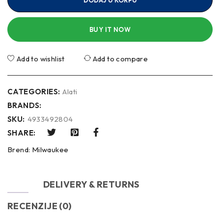
DODAJ U KORPU
BUY IT NOW
Add to wishlist
Add to compare
CATEGORIES:
Alati
BRANDS:
SKU:
4933492804
SHARE:
Brend:
Milwaukee
OPIS
DELIVERY & RETURNS
RECENZIJE (0)