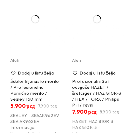
Alati
Alati
Dodaj u listu želja
Dodaj u listu želja
Šubler kljunasto merilo
Profesionalni Set
/ Profesionalno
odvijača HAZET /
Pomično merilo /
šrafciger / HAZ 810R-3
Sealey 150 mm
/ HEX / TORX / Philips
PH / ravni
5.900
рсд
7.900
рсд
7.900
рсд
8.900
рсд
SEALEY - SEAAK962EV
SEA AK962EV -
HAZET-HAZ 810R-3
Informacije:
HAZ 810R-3 -