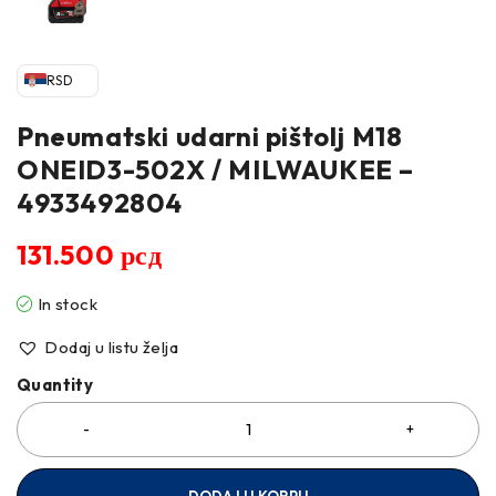
RSD
Pneumatski udarni pištolj M18
ONEID3-502X / MILWAUKEE –
4933492804
131.500
рсд
In stock
Dodaj u listu želja
Quantity