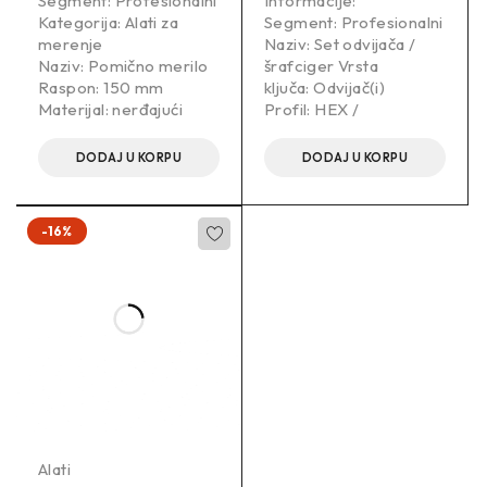
Segment: Profesionalni
Informacije:
Kategorija: Alati za
Segment: Profesionalni
merenje
Naziv: Set odvijača /
Naziv: Pomično merilo
šrafciger Vrsta
Raspon: 150 mm
ključa: Odvijač(i)
Materijal: nerđajući
Profil: HEX /
DODAJ U KORPU
DODAJ U KORPU
-16%
Alati