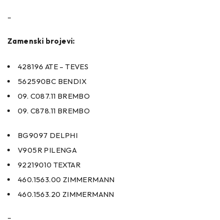
–
Zamenski brojevi:
428196 ATE – TEVES
562590BC BENDIX
09. C087.11 BREMBO
09. C878.11 BREMBO
BG9097 DELPHI
V905R PILENGA
92219010 TEXTAR
460.1563.00 ZIMMERMANN
460.1563.20 ZIMMERMANN
–