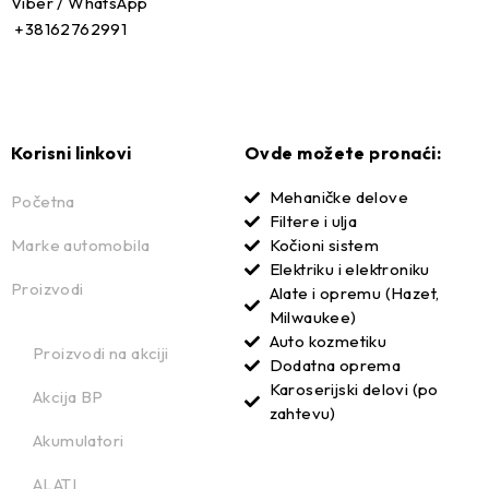
Viber / WhatsApp
+38162762991
Korisni linkovi
Ovde možete pronaći:
Mehaničke delove
Početna
Filtere i ulja
Marke automobila
Kočioni sistem
Elektriku i elektroniku
Proizvodi
Alate i opremu (Hazet,
Milwaukee)
Auto kozmetiku
Proizvodi na akciji
Dodatna oprema
Karoserijski delovi (po
Akcija BP
zahtevu)
Akumulatori
ALATI