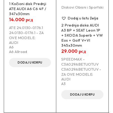
1 Kočioni disk Prednji
Diskovi Obisni i Sportski
ATE AUDI A6 C6 4F /
347x30mm
Dodaj u listu želja
14.000
рсд
2 Prednja diska AUDI
ATE 24.0130-0176.1
A3 8P + SEAT Leon 1P
24.0130-0176.1 - ZA
+ SKODA Superb + VW
OVE MODELE:
Eos + Golf V+VI
AUDI
345x30mm
A6
29.000
рсд
A6 Allroad
SPEEDMAX -
DODAJ U KORPU
C3A029ABETUOTUV
C3A029ABETUOTUV -
ZA OVE MODELE:
AUDI
A3
DODAJ U KORPU