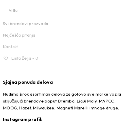
Vitla
Svi brendovi prozvoda
Najčešća pitanja
Kontakt
Lista želja –
0
Sjajna ponuda delova
Nudimo širok asortiman delova za gotovo sve marke vozila
uključujući brendove poput Brembo, Liqui Moly, MAPCO,
MOOG, Hazet, Milwaukee, Magneti Marelli i mnoge druge.
Instagram profil: