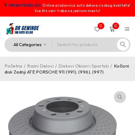
UNIAUTODELOVI
Online prodavnica auto delova visokog kvaliteta!
Sve što vam treba na jednom mestu!
0
0
Početna
/
Razni Delovi
/
Diskovi Obisni i Sportski
/
Kočioni
disk Zadnji ATE PORSCHE 911 (991), (996), (997)