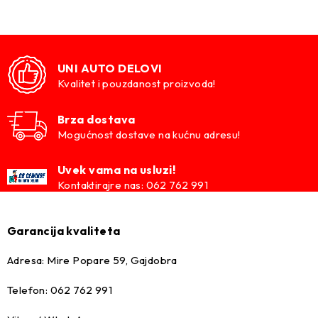
UNI AUTO DELOVI
Kvalitet i pouzdanost proizvoda!
Brza dostava
Mogućnost dostave na kućnu adresu!
Uvek vama na usluzi!
Kontaktirajre nas: 062 762 991
Garancija kvaliteta
Adresa: Mire Popare 59, Gajdobra
Telefon: 062 762 991