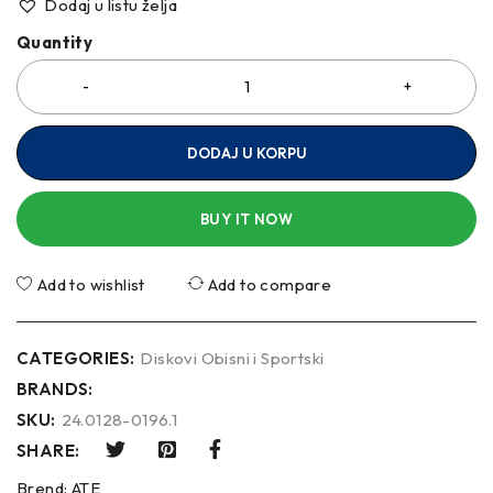
Dodaj u listu želja
Quantity
DODAJ U KORPU
BUY IT NOW
Add to wishlist
Add to compare
CATEGORIES:
Diskovi Obisni i Sportski
BRANDS:
SKU:
24.0128-0196.1
SHARE:
Brend:
ATE