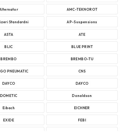
Alternator
AMC-TEKNOROT
zeri Standardni
AP-Suspensions
ASTA
ATE
BLIC
BLUE PRINT
BREMBO
BREMBO-TU
AGO PNEUMATIC
CNS
DAYCO
DAYCO
DOMETIC
Donaldson
Eibach
EICHNER
EXIDE
FEBI
GATES
GEWINDE ap