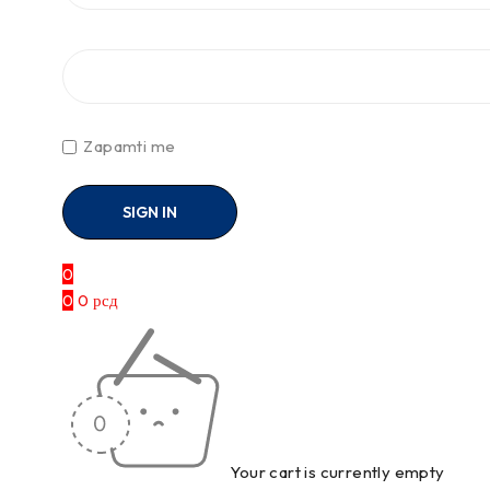
Zapamti me
0
0
0
рсд
Your cart is currently empty