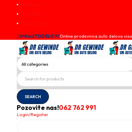
O nama
Kontakt
Kako plaćati
UNIAUTODELOVI
Online prodavnica auto delova viso
Pozovite nas!
062 762 991
Login/Register