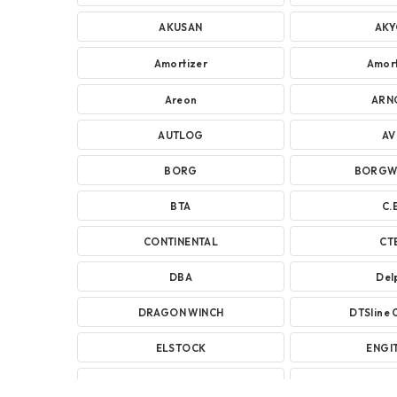
AKUSAN
AK
Amortizer
Amort
Areon
ARN
AUTLOG
A
BORG
BORGW
BTA
C.E
CONTINENTAL
CT
DBA
Del
DRAGON WINCH
DTSline 
ELSTOCK
ENGI
FERODO
FUR