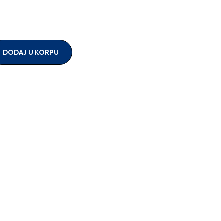
VAICO
VALEO
olice i specijalna vozila
VNE
REME CLUTCH
YaberAuto
DODAJ U KORPU