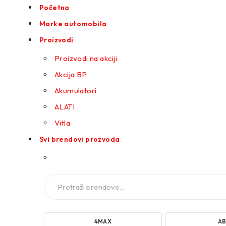
Početna
Marke automobila
Proizvodi
Proizvodi na akciji
Akcija BP
Akumulatori
ALATI
Vitla
Svi brendovi prozvoda
4MAX
A