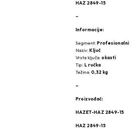
HAZ 2849-15
CO
NOCO BOOSTER
–
CEDES
OPTIMA
Informacije:
CROSS
POINT GEAR
POWER
OMA
PROMA POLSKA
Q
Segment:
Profesionalni
Naziv:
Ključ
HOCH
SACHS
Vrsta ključa:
okasti
Tip:
L ručka
LEY
SHW
Težina:
0,32 kg
Sportske O
DMAX
SPIDAN
–
Standarne O
 Set AP
Sportski Set MTS
Proizvođač:
NHOF
ST opruge
HAZET-HAZ 2849-15
MEC
TEDGUM
HAZ 2849-15
RAN
TOPTUL