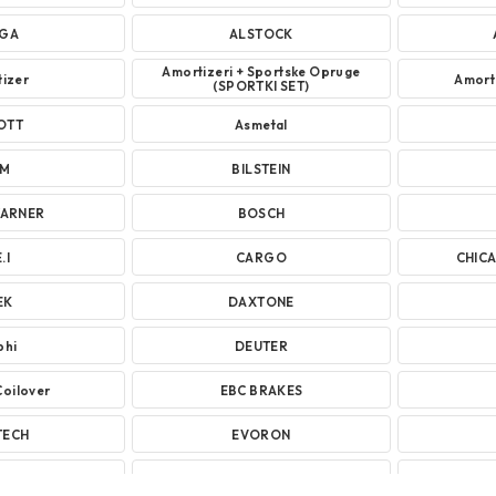
YGA
ALSTOCK
Amortizeri + Sportske Opruge
izer
Amorti
(SPORTKI SET)
OTT
Asmetal
VM
BILSTEIN
ARNER
BOSCH
.I
CARGO
CHIC
EK
DAXTONE
phi
DEUTER
Coilover
EBC BRAKES
TECH
EVORON
YA
GARRET