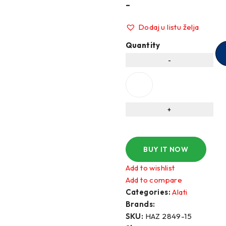
–
I
UNITROL
Dodaj u listu želja
zer sa oprugom
Vitla za OFF-Road vozila
Vitlo za prik
Quantity
LT
WABCO
XT
BUY IT NOW
Add to wishlist
Add to compare
Categories:
Alati
Brands:
SKU:
HAZ 2849-15