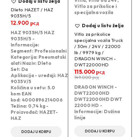
Vitla
,
Vitlo od 24V
,
Dodaj u listu želja
Vitlo za prikolice i
Dleto HAZET / HAZ
specijalna vozila
9035H/5
12.900
рсд
Dodaj u listu želja
HAZ 9035H/5 HAZ
Vitlo za prikolice
9035H/5 -
specijalna vozila Truck
Informacije:
/ 30m / 24V / 22000
Segment: Profesionalni
lb / 9979 kg /
Kategorija: Pneumatski
DRAGON WINCH -
alati Naziv: Dleto
DWT22000HD
Set: Da
115.000
рсд
Aplikacija - uređaji: HAZ
149.000
рсд
9035V/5
DRAGON WINCH -
Količina u setu: 5.0
DWT22000HD
kom EAN
DWT22000HD DWT
kod: 4000896214006
22000 HD -
Težina: 0,74 kg -
Informacije: Dužina
Proizvođač: HAZET-
linije
HAZ
DODAJ U KORPU
DODAJ U KORPU