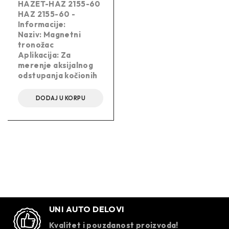
HAZET-HAZ 2155-60
HAZ 2155-60 -
Informacije:
Naziv: Magnetni
tronožac
Aplikacija: Za
merenje aksijalnog
odstupanja kočionih
DODAJ U KORPU
UNI AUTO DELOVI
Kvalitet i pouzdanost proizvoda!