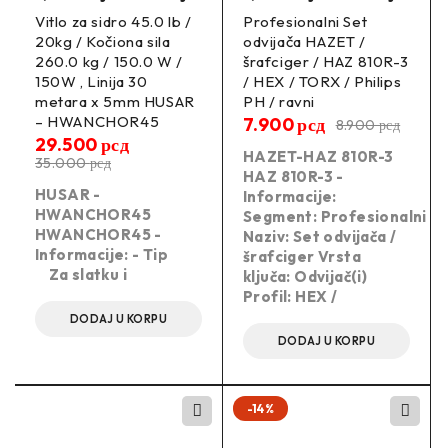
Vitlo za sidro 45.0 lb /
Profesionalni Set
20kg / Kočiona sila
odvijača HAZET /
260.0 kg / 150.0 W /
šrafciger / HAZ 810R-3
150W , Linija 30
/ HEX / TORX / Philips
metara x 5mm HUSAR
PH / ravni
– HWANCHOR45
7.900
рсд
8.900
рсд
29.500
рсд
HAZET-HAZ 810R-3
35.000
рсд
HAZ 810R-3 -
HUSAR -
Informacije:
HWANCHOR45
Segment: Profesionalni
HWANCHOR45 -
Naziv: Set odvijača /
Informacije: - Tip
šrafciger Vrsta
Za slatku i
ključa: Odvijač(i)
Profil: HEX /
DODAJ U KORPU
DODAJ U KORPU
-14%