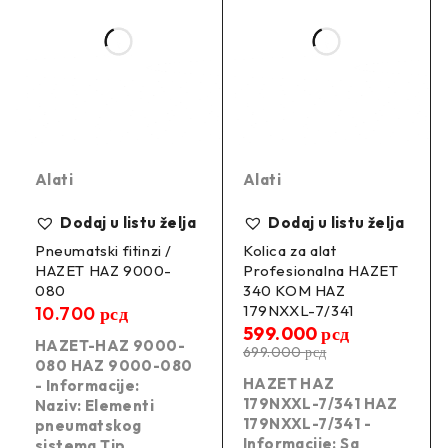
Alati
Alati
Dodaj u listu želja
Dodaj u listu želja
Pneumatski fitinzi /
Kolica za alat
HAZET HAZ 9000-
Profesionalna HAZET
080
340 KOM HAZ
179NXXL-7/341
10.700
рсд
599.000
рсд
HAZET-HAZ 9000-
699.000
рсд
080 HAZ 9000-080
HAZET HAZ
- Informacije:
179NXXL-7/341 HAZ
Naziv: Elementi
179NXXL-7/341 -
pneumatskog
Informacije: Sa
sistema Tip