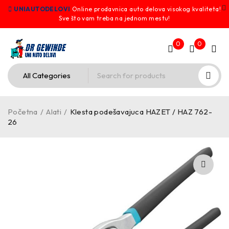
UNIAUTODELOVI
Online prodavnica auto delova visokog kvaliteta!
Sve što vam treba na jednom mestu!
0
0
Početna
/
Alati
/
Klesta podešavajuca HAZET / HAZ 762-
26