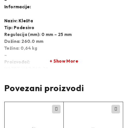
Informacije:
Naziv: Klešta
Tip: Podesivo
Regulacija (mm): 0 mm – 25 mm
Dužina: 260.0 mm
Težina: 0,64 kg
–
Show More
Proizvođač:
HAZET-HAZ 762-26
HAZ 762-26
Povezani proizvodi
–