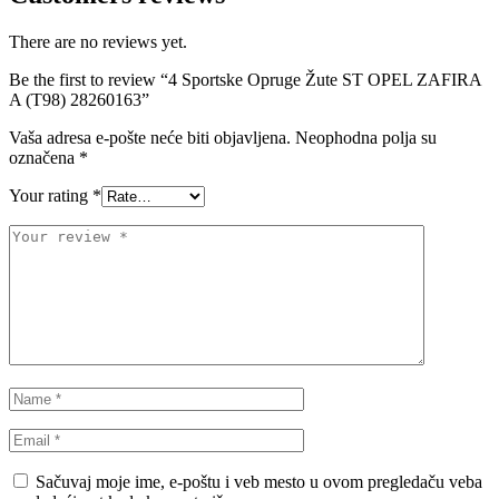
There are no reviews yet.
Be the first to review “4 Sportske Opruge Žute ST OPEL ZAFIRA
A (T98) 28260163”
Vaša adresa e-pošte neće biti objavljena.
Neophodna polja su
označena
*
Your rating
*
Sačuvaj moje ime, e-poštu i veb mesto u ovom pregledaču veba