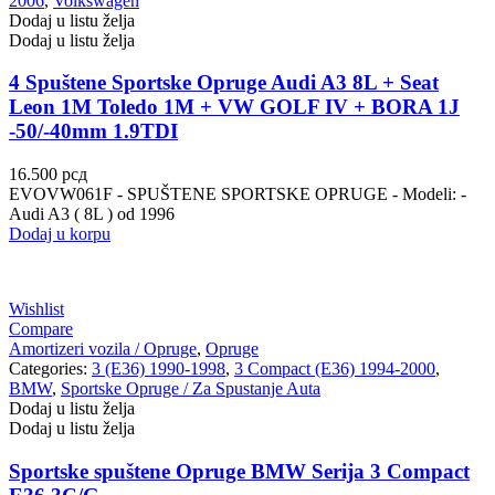
2006
,
Volkswagen
Dodaj u listu želja
Dodaj u listu želja
4 Spuštene Sportske Opruge Audi A3 8L + Seat
Leon 1M Toledo 1M + VW GOLF IV + BORA 1J
-50/-40mm 1.9TDI
16.500
рсд
EVOVW061F - SPUŠTENE SPORTSKE OPRUGE - Modeli: -
Audi A3 ( 8L ) od 1996
Dodaj u korpu
Wishlist
Compare
Amortizeri vozila / Opruge
,
Opruge
Categories:
3 (E36) 1990-1998
,
3 Compact (E36) 1994-2000
,
BMW
,
Sportske Opruge / Za Spustanje Auta
Dodaj u listu želja
Dodaj u listu želja
Sportske spuštene Opruge BMW Serija 3 Compact