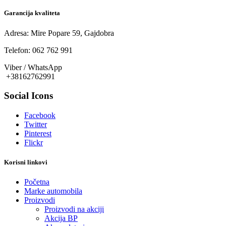
Garancija kvaliteta
Adresa: Mire Popare 59, Gajdobra
Telefon: 062 762 991
Viber / WhatsApp
+38162762991
Social Icons
Facebook
Twitter
Pinterest
Flickr
Korisni linkovi
Početna
Marke automobila
Proizvodi
Proizvodi na akciji
Akcija BP