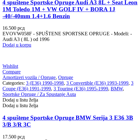
4 spuštene Sportske Opruge Audi A3 8L + Seat Leon
1M Toledo 1M + VW GOLF IV + BORA 1J
-40/-40mm 1.4+1.6 Benzin
16.500
рсд
EVOVW058F - SPUŠTENE SPORTSKE OPRUGE - Modeli: -
Audi A3 ( 8L ) od 1996
Dodaj u korpu
Wishlist
Compare
Amortizeri vozila / Opruge
,
Opruge
Categories:
3 (E36) 1990-1998
,
3 Convertible (E36) 1993-1999
,
3
Coupe (E36) 1991-1999
,
3 Touring (E36) 1995-1999
,
BMW
,
Sportske Opruge / Za Spustanje Auta
Dodaj u listu želja
Dodaj u listu želja
4 spuštene Sportske Opruge BMW Serija 3 E36 3B
3/B 3/R 3C
17.500
рсд