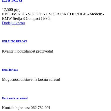
E36 3C/G
17.500
рсд
EVOBM023F - SPUŠTENE SPORTSKE OPRUGE - Modeli: -
BMW Serija 3 Compact ( E36,
Dodaj u korpu
UNI AUTO DELOVI
Kvalitet i pouzdanost proizvoda!
Brza dostava
Mogućnost dostave na kućnu adresu!
Uvek vama na usluzi!
Kontaktirajre nas: 062 762 991