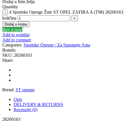
DBA
Delphi
Dodaj u listu želja
Quantity
4 Sportske Opruge Žute ST OPEL ZAFIRA A (T98) 28260163
DEUTER
DOMETIC
količina
Dodaj u korpu
Donaldson
DRAGON WINCH
Buy it now
Add to wishlist
Add to compare
DTSline Coilover
EBC BRAKES
Categories:
Sportske Opruge / Za Spustanje Auta
Brands:
Eibach
EICHNER
SKU:
28260163
Share:
ELSTOCK
ENGITECH
EVORON
EXIDE
Brend:
ST opruge
FEBI
FERODO
Opis
DELIVERY & RETURNS
FURYA
GARRET
Recenzije (0)
28260163
GATES
GEWINDE ap