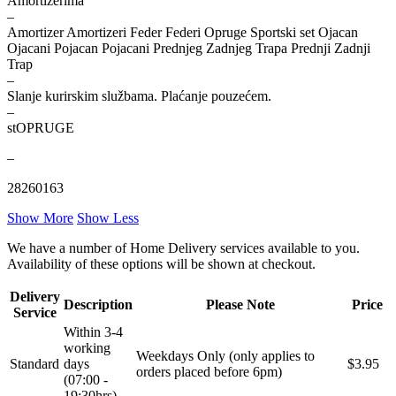
Amortizerima
–
Amortizer Amortizeri Feder Federi Opruge Sportski set Ojacan
STEINHOF
ST opruge
Ojacani Pojacan Pojacani Prednjeg Zadnjeg Trapa Prednji Zadnji
Trap
STOPTECH
SWAG
–
Slanje kurirskim službama. Plaćanje pouzećem.
–
TA-TECHNIX
TEAMEC
stOPRUGE
–
TEDGUM
TEXTAR
28260163
THEAMTEC
THERMOTEC
Show More
Show Less
TOPRAN
TOPTUL
We have a number of Home Delivery services available to you.
Availability of these options will be shown at checkout.
TOPTUL
TRUCKTEC AUTOMOTIVE
Delivery
Description
Please Note
Price
Service
TRW
UNI
Within 3-4
working
Weekdays Only (only applies to
Standard
days
$3.95
UNITROL
VAICO
orders placed before 6pm)
(07:00 -
19:30hrs)