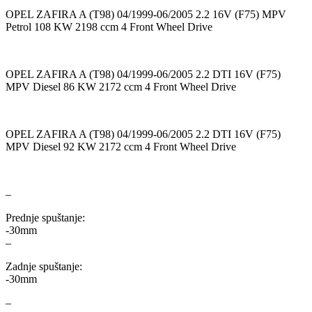
OPEL ZAFIRA A (T98) 04/1999-06/2005 2.2 16V (F75) MPV
Petrol 108 KW 2198 ccm 4 Front Wheel Drive
KARCHER
KEBA
Kompresor, kompresorski
KKK
agregat
OPEL ZAFIRA A (T98) 04/1999-06/2005 2.2 DTI 16V (F75)
MPV Diesel 86 KW 2172 ccm 4 Front Wheel Drive
KONI
Konner & Sohnen
KS TOOLS
KYB-KAYABA
OPEL ZAFIRA A (T98) 04/1999-06/2005 2.2 DTI 16V (F75)
MPV Diesel 92 KW 2172 ccm 4 Front Wheel Drive
LAUBER
LEMANIA ENEGRGY
–
LEMFOERDER
LESJOFORS
Prednje spuštanje:
Ležaja Točka
LIQUI MOLY
-30mm
–
Lpr
LUK
Zadnje spuštanje:
-30mm
MAGNETI MARELLI
MAGNUM
–