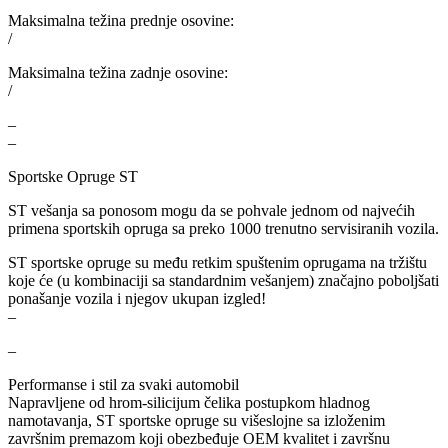
Maksimalna težina prednje osovine:
MAGNUM TECHNOLOGY
MAMMOOTH
/
MANN FILTER
MAPCO
Maksimalna težina zadnje osovine:
/
MASTER Grejalice
MAXGEAR
–
–
MEAT&DORIA
MEYLE
Sportske Opruge ST
Milwaukee
MITSUBISHI
ST vešanja sa ponosom mogu da se pohvale jednom od najvećih
primena sportskih opruga sa preko 1000 trenutno servisiranih vozila.
MOBICOOL
Mobilno vitlo
ST sportske opruge su među retkim spuštenim oprugama na tržištu
koje će (u kombinaciji sa standardnim vešanjem) značajno poboljšati
ponašanje vozila i njegov ukupan izgled!
MONROE
MOOG
–
–
MOTIP
MTS TECHNIK
Performanse i stil za svaki automobil
NFR
NISSENS
Napravljene od hrom-silicijum čelika postupkom hladnog
namotavanja, ST sportske opruge su višeslojne sa izloženim
završnim premazom koji obezbeđuje OEM kvalitet i završnu
NOCO
NOCO BOOSTER