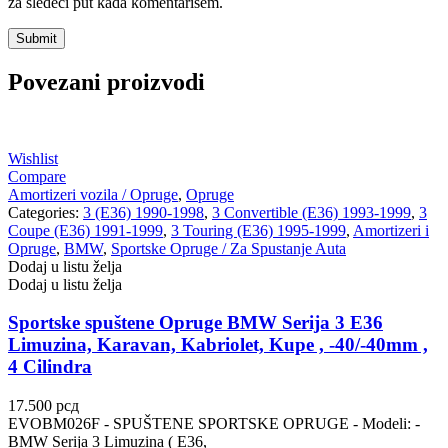
za sledeći put kada komentarišem.
Povezani proizvodi
Wishlist
Compare
Amortizeri vozila / Opruge
,
Opruge
Categories:
3 (E36) 1990-1998
,
3 Convertible (E36) 1993-1999
,
3
Coupe (E36) 1991-1999
,
3 Touring (E36) 1995-1999
,
Amortizeri i
Opruge
,
BMW
,
Sportske Opruge / Za Spustanje Auta
Dodaj u listu želja
Dodaj u listu želja
Sportske spuštene Opruge BMW Serija 3 E36
Limuzina, Karavan, Kabriolet, Kupe , -40/-40mm ,
4 Cilindra
17.500
рсд
EVOBM026F - SPUŠTENE SPORTSKE OPRUGE - Modeli: -
BMW Serija 3 Limuzina ( E36,