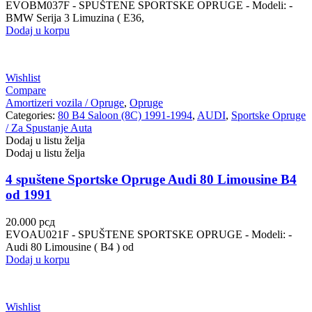
EVOBM037F - SPUŠTENE SPORTSKE OPRUGE - Modeli: -
BMW Serija 3 Limuzina ( E36,
Dodaj u korpu
Wishlist
Compare
Amortizeri vozila / Opruge
,
Opruge
Categories:
80 B4 Saloon (8C) 1991-1994
,
AUDI
,
Sportske Opruge
/ Za Spustanje Auta
Dodaj u listu želja
Dodaj u listu želja
4 spuštene Sportske Opruge Audi 80 Limousine B4
od 1991
20.000
рсд
EVOAU021F - SPUŠTENE SPORTSKE OPRUGE - Modeli: -
Audi 80 Limousine ( B4 ) od
Dodaj u korpu
Wishlist