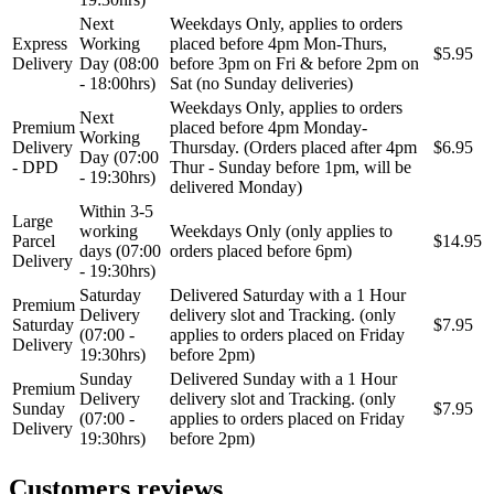
VALEO
VARTA
Next
Weekdays Only, applies to orders
Express
Working
placed before 4pm Mon-Thurs,
$5.95
Delivery
Day (08:00
before 3pm on Fri & before 2pm on
Vazdušni amortizer sa oprugom
Vitla za OFF-Road vozila
- 18:00hrs)
Sat (no Sunday deliveries)
Weekdays Only, applies to orders
Vitlo za prikolice i specijalna
Next
VNE
Premium
placed before 4pm Monday-
vozila
Working
Delivery
Thursday. (Orders placed after 4pm
$6.95
Day (07:00
- DPD
Thur - Sunday before 1pm, will be
VOGTLAND
VOLT
- 19:30hrs)
delivered Monday)
Within 3-5
Large
WABCO
XTREME CLUTCH
working
Weekdays Only (only applies to
Parcel
$14.95
days (07:00
orders placed before 6pm)
Delivery
- 19:30hrs)
YaberAuto
YUASA
Saturday
Delivered Saturday with a 1 Hour
Premium
Delivery
delivery slot and Tracking. (only
Saturday
$7.95
(07:00 -
applies to orders placed on Friday
Delivery
19:30hrs)
before 2pm)
Sunday
Delivered Sunday with a 1 Hour
Premium
Delivery
delivery slot and Tracking. (only
Sunday
$7.95
(07:00 -
applies to orders placed on Friday
Delivery
19:30hrs)
before 2pm)
Customers reviews