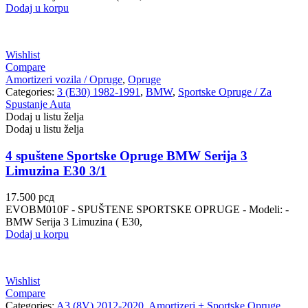
Dodaj u korpu
Wishlist
Compare
Amortizeri vozila / Opruge
,
Opruge
Categories:
3 (E30) 1982-1991
,
BMW
,
Sportske Opruge / Za
Spustanje Auta
Dodaj u listu želja
Dodaj u listu želja
4 spuštene Sportske Opruge BMW Serija 3
Limuzina E30 3/1
17.500
рсд
EVOBM010F - SPUŠTENE SPORTSKE OPRUGE - Modeli: -
BMW Serija 3 Limuzina ( E30,
Dodaj u korpu
Wishlist
Compare
Categories:
A3 (8V) 2012-2020
,
Amortizeri + Sportske Opruge