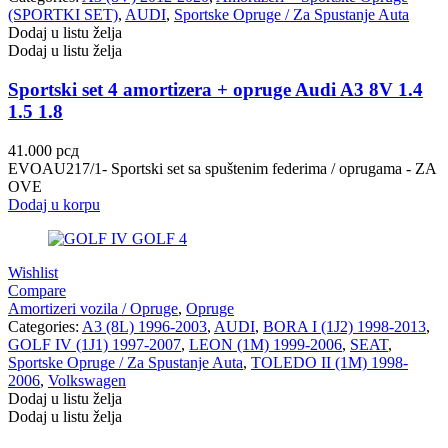
(SPORTKI SET)
,
AUDI
,
Sportske Opruge / Za Spustanje Auta
Dodaj u listu želja
Dodaj u listu želja
Sportski set 4 amortizera + opruge Audi A3 8V 1.4
1.5 1.8
41.000
рсд
EVOAU217/1​ - Sportski set sa spuštenim federima / oprugama - ZA
OVE
Dodaj u korpu
Wishlist
Compare
Amortizeri vozila / Opruge
,
Opruge
Categories:
A3 (8L) 1996-2003
,
AUDI
,
BORA I (1J2) 1998-2013
,
GOLF IV (1J1) 1997-2007
,
LEON (1M) 1999-2006
,
SEAT
,
Sportske Opruge / Za Spustanje Auta
,
TOLEDO II (1M) 1998-
2006
,
Volkswagen
Dodaj u listu želja
Dodaj u listu želja