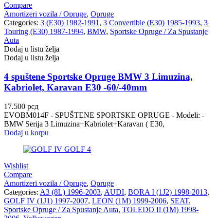
Compare
Amortizeri vozila / Opruge
,
Opruge
Categories:
3 (E30) 1982-1991
,
3 Convertible (E30) 1985-1993
,
3
Touring (E30) 1987-1994
,
BMW
,
Sportske Opruge / Za Spustanje
Auta
Dodaj u listu želja
Dodaj u listu želja
4 spuštene Sportske Opruge BMW 3 Limuzina,
Kabriolet, Karavan E30 -60/-40mm
17.500
рсд
EVOBM014F - SPUŠTENE SPORTSKE OPRUGE - Modeli: -
BMW Serija 3 Limuzina+Kabriolet+Karavan ( E30,
Dodaj u korpu
Wishlist
Compare
Amortizeri vozila / Opruge
,
Opruge
Categories:
A3 (8L) 1996-2003
,
AUDI
,
BORA I (1J2) 1998-2013
,
GOLF IV (1J1) 1997-2007
,
LEON (1M) 1999-2006
,
SEAT
,
Sportske Opruge / Za Spustanje Auta
,
TOLEDO II (1M) 1998-