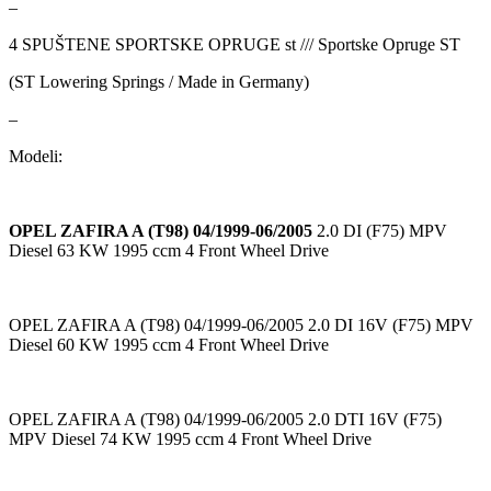
–
GEWINDE MTS
Gewinde Štelujući Amortizeri s
4 SPUŠTENE SPORTSKE OPRUGE st /// Sportske Opruge ST
GREEN CELL
GSP
(ST Lowering Springs / Made in Germany)
–
GYS
H&R – H-R
Modeli:
HANS
HANS PRIES
OPEL ZAFIRA A (T98) 04/1999-06/2005
2.0 DI (F75) MPV
HAZET
HC-CARGO
Diesel 63 KW 1995 ccm 4 Front Wheel Drive
HELLA
HEPU
OPEL ZAFIRA A (T98) 04/1999-06/2005 2.0 DI 16V (F75) MPV
HICO
HUSAR WINCH
Diesel 60 KW 1995 ccm 4 Front Wheel Drive
IDEAL
IMPERGOM
OPEL ZAFIRA A (T98) 04/1999-06/2005 2.0 DTI 16V (F75)
MPV Diesel 74 KW 1995 ccm 4 Front Wheel Drive
INGCO
JAPANPARTS
JMJ
K&N