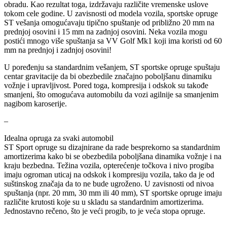
obradu. Kao rezultat toga, izdržavaju različite vremenske uslove
tokom cele godine. U zavisnosti od modela vozila, sportske opruge
NRF
NTY
ST vešanja omogućavaju tipično spuštanje od približno 20 mm na
prednjoj osovini i 15 mm na zadnjoj osovini. Neka vozila mogu
postići mnogo više spuštanja sa VV Golf Mk1 koji ima koristi od 60
OE BMW
OE MERCEDES
mm na prednjoj i zadnjoj osovini!
U poređenju sa standardnim vešanjem, ST sportske opruge spuštaju
OPTIMA
OSRAM
centar gravitacije da bi obezbedile značajno poboljšanu dinamiku
vožnje i upravljivost. Pored toga, kompresija i odskok su takođe
Pascal
PHILIPS
smanjeni, što omogućava automobilu da vozi agilnije sa smanjenim
nagibom karoserije.
PIPERCROSS
POINT GEAR
–
Idealna opruga za svaki automobil
Pro-Lift-Kit / Za Podizanje
POWERFLEX EUROPEAN
Auta
ST Sport opruge su dizajnirane da rade besprekorno sa standardnim
amortizerima kako bi se obezbedila poboljšana dinamika vožnje i na
PROFITOOL
PROMA
kraju bezbedna. Težina vozila, opterećenje točkova i nivo progiba
imaju ogroman uticaj na odskok i kompresiju vozila, tako da je od
suštinskog značaja da to ne bude ugroženo. U zavisnosti od nivoa
PROMA POLSKA
QUICKSILVER
spuštanja (npr. 20 mm, 30 mm ili 40 mm), ST sportske opruge imaju
različite krutosti koje su u skladu sa standardnim amortizerima.
Jednostavno rečeno, što je veći progib, to je veća stopa opruge.
QWP
RAASM