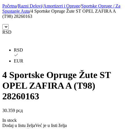
Početna
/
Razni Delovi
/
Amortizeri i Opruge
/
Sportske Opruge / Za
BILSTEIN
BLIC
Spustanje Auta
/
4 Sportske Opruge Žute ST OPEL ZAFIRA A
(T98) 28260163
BLUE PRINT
BORG
RSD
BORGWARNER
BOSCH
BREMBO
BREMBO-TU
RSD
EUR
BTA
C.E.I
4 Sportske Opruge Žute ST
CARGO
CHICAGO PNEUMATIC
OPEL ZAFIRA A (T98)
CNS
CONTINENTAL
28260163
CTEK
DAXTONE
30.359
рсд
DAYCO
DAYCO
In stock
Dodaj u listu želja
Već je u listi želja