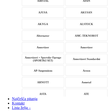
AIRSTAL
AISIN
AJUSA
AKUSAN
AKYGA
ALSTOCK
Alternator
AMC-TEKNOROT
Amortizer
Amortizer
Amortizeri + Sportske Opruge
Amortizeri Standardni
(SPORTKI SET)
AP-Suspensions
Areon
ARNOTT
Asmetal
ASTA
ATE
Najčešća pitanja
Kontakt
AUTLOG
AVM
Lista želja –