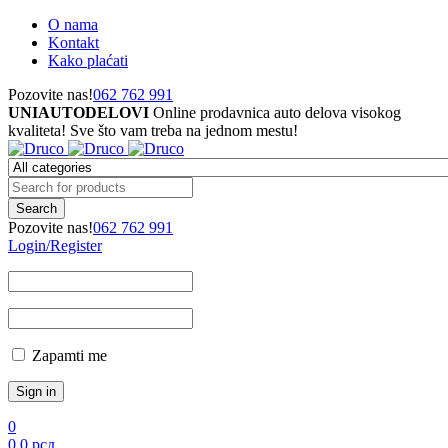
O nama
Kontakt
Kako plaćati
Pozovite nas!
062 762 991
UNIAUTODELOVI
Online prodavnica auto delova visokog
kvaliteta! Sve što vam treba na jednom mestu!
Pozovite nas!
062 762 991
Login/Register
Zapamti me
0
0
0
рсд