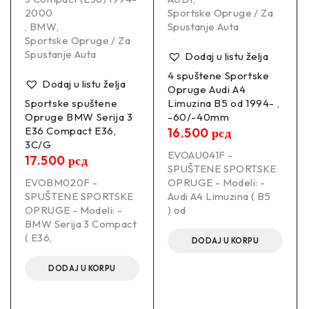
OPEL ASTRA H (A04, A_) 01/2004-05/2014 1.4 (L48)
2000
Sportske Opruge / Za
Hatchback Petrol 66 KW 1364 ccm 4 Front Wheel Drive
,
BMW
,
Spustanje Auta
Sportske Opruge / Za
Spustanje Auta
Dodaj u listu želja
4 spuštene Sportske
Dodaj u listu želja
Opruge Audi A4
OPEL ASTRA H (A04, A_) 01/2004-05/2014 1.6 (L48)
Sportske spuštene
Limuzina B5 od 1994- ,
Hatchback Petrol 77 KW 1598 ccm 4 Front Wheel Drive
Opruge BMW Serija 3
-60/-40mm
E36 Compact E36,
16.500
рсд
3C/G
EVOAU041F -
17.500
рсд
SPUŠTENE SPORTSKE
OPEL ASTRA H (A04, A_) 01/2004-05/2014 1.6 (L48)
EVOBM020F -
OPRUGE - Modeli: -
Hatchback Petrol 85 KW 1598 ccm 4 Front Wheel Drive
SPUŠTENE SPORTSKE
Audi A4 Limuzina ( B5
OPRUGE - Modeli: -
) od
BMW Serija 3 Compact
–
( E36,
DODAJ U KORPU
Prednje spuštanje:
DODAJ U KORPU
-30mm
–