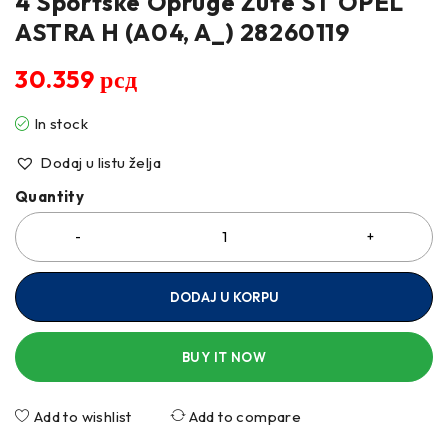
4 Sportske Opruge Žute ST OPEL
ASTRA H (A04, A_) 28260119
30.359
рсд
In stock
Dodaj u listu želja
Quantity
DODAJ U KORPU
BUY IT NOW
Add to wishlist
Add to compare