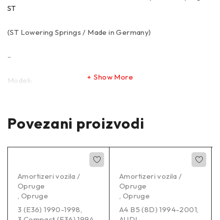
ST
(ST Lowering Springs / Made in Germany)
–
Show More
Modeli:
OPEL ASTRA H (A04, A_) 01/2004-05/2014
1.4 (L48)
Hatchback Petrol 55 KW 1364 ccm 4 Front Wheel Drive
Povezani proizvodi
OPEL ASTRA H (A04, A_) 01/2004-05/2014 1.4 (L48)
Hatchback Petrol 59 KW 1364 ccm 4 Front Wheel Drive
Amortizeri vozila /
Amortizeri vozila /
Opruge
Opruge
,
Opruge
,
Opruge
3 (E36) 1990-1998
,
A4 B5 (8D) 1994-2001
,
3 Compact (E36) 1994-
AUDI
,