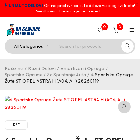
UNIAUTODELOVI
Online prodavnica auto delova visokog kvaliteta!
Sve što vam treba na jednom mestu!
0
0
Početna
/
Razni Delovi
/
Amortizeri i Opruge
/
Sportske Opruge / Za Spustanje Auta
/
4 Sportske Opruge
Žute ST OPEL ASTRA H (A04, A_) 28260119
RSD