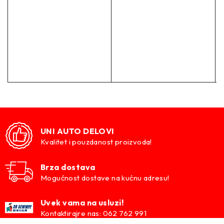
Zadnje spuštanje:
-30mm
–
Maksimalna težina prednje osovine:
/
Maksimalna težina zadnje osovine:
/
UNI AUTO DELOVI
Kvalitet i pouzdanost proizvoda!
–
–
Brza dostava
Mogućnost dostave na kućnu adresu!
Sportske Opruge ST
Uvek vama na usluzi!
ST vešanja sa ponosom mogu da se pohvale jednom od
Kontaktirajre nas: 062 762 991
najvećih primena sportskih opruga sa preko 1000 trenutno