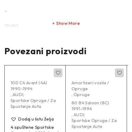
–
Show More
Modeli:
Povezani proizvodi
OPEL ASTRA G CC (T98) 02/1998-12/2009
1.8 (F08,
F48) Schrägheck Benzin 81 KW 1796 ccm 4 Frontantrieb
100 C4 Avant (4A)
Amortizeri vozila /
1990-1994
Opruge
OPEL ASTRA G Hatchback (T98) 02/1998-12/2009 1.6
,
AUDI
,
,
Opruge
(F08, F48) Hatchback Petrol 55 KW 1598 ccm 4 Front
Sportske Opruge / Za
80 B4 Saloon (8C)
Wheel Drive
Spustanje Auta
1991-1994
,
AUDI
,
Dodaj u listu želja
Sportske Opruge / Za
Spustanje Auta
4 spuštene Sportske