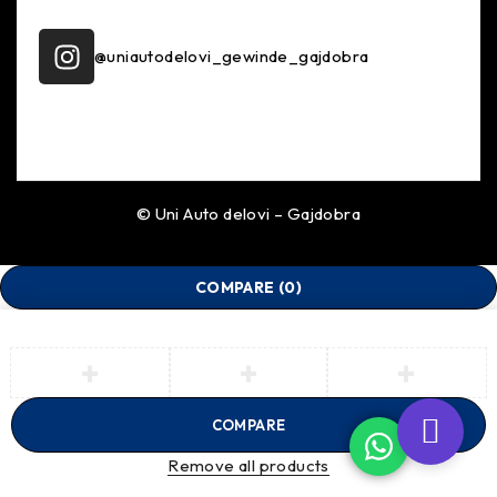
–
@uniautodelovi_gewinde_gajdobra
Idealna opruga za svaki automobil
ST Sport opruge su dizajnirane da rade besprekorno sa
standardnim amortizerima kako bi se obezbedila poboljšana
dinamika vožnje i na kraju bezbedna. Težina vozila,
opterećenje točkova i nivo progiba imaju ogroman uticaj na
odskok i kompresiju vozila, tako da je od suštinskog značaja
© Uni Auto delovi – Gajdobra
da to ne bude ugroženo. U zavisnosti od nivoa spuštanja
(npr. 20 mm, 30 mm ili 40 mm), ST sportske opruge imaju
različite krutosti koje su u skladu sa standardnim
COMPARE
(0)
amortizerima. Jednostavno rečeno, što je veći progib, to je
veća stopa opruge.
–
Prednosti koje imate sa montazom spuštenih sportskih
COMPARE
opruga:
Remove all products
Smnjenje bočnog nagiba i kotrljanja u krivina