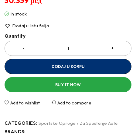
30.359
рсд
In stock
Dodaj u listu želja
Quantity
DODAJ U KORPU
BUY IT NOW
Add to wishlist
Add to compare
CATEGORIES:
Sportske Opruge / Za Spustanje Auta
BRANDS: