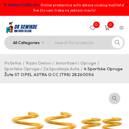
UNIAUTODELOVI
Online prodavnica auto delova visokog kvaliteta!
Sve što vam treba na jednom mestu!
0
0
Početna
/
Razni Delovi
/
Amortizeri i Opruge
/
Sportske Opruge / Za Spustanje Auta
/
4 Sportske Opruge
Žute ST OPEL ASTRA G CC (T98) 28260056