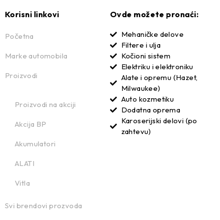
Korisni linkovi
Ovde možete pronaći:
Mehaničke delove
Početna
Filtere i ulja
Marke automobila
Kočioni sistem
Elektriku i elektroniku
Proizvodi
Alate i opremu (Hazet,
Milwaukee)
Auto kozmetiku
Proizvodi na akciji
Dodatna oprema
Karoserijski delovi (po
Akcija BP
zahtevu)
Akumulatori
ALATI
Vitla
Svi brendovi prozvoda