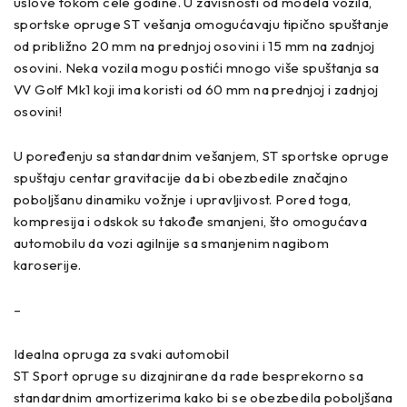
uslove tokom cele godine. U zavisnosti od modela vozila,
sportske opruge ST vešanja omogućavaju tipično spuštanje
od približno 20 mm na prednjoj osovini i 15 mm na zadnjoj
osovini. Neka vozila mogu postići mnogo više spuštanja sa
VV Golf Mk1 koji ima koristi od 60 mm na prednjoj i zadnjoj
osovini!
U poređenju sa standardnim vešanjem, ST sportske opruge
spuštaju centar gravitacije da bi obezbedile značajno
poboljšanu dinamiku vožnje i upravljivost. Pored toga,
kompresija i odskok su takođe smanjeni, što omogućava
automobilu da vozi agilnije sa smanjenim nagibom
karoserije.
–
Idealna opruga za svaki automobil
ST Sport opruge su dizajnirane da rade besprekorno sa
standardnim amortizerima kako bi se obezbedila poboljšana