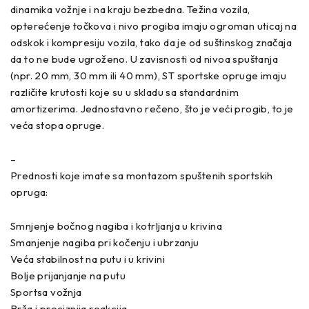
dinamika vožnje i na kraju bezbedna. Težina vozila,
opterećenje točkova i nivo progiba imaju ogroman uticaj na
odskok i kompresiju vozila, tako da je od suštinskog značaja
da to ne bude ugroženo. U zavisnosti od nivoa spuštanja
(npr. 20 mm, 30 mm ili 40 mm), ST sportske opruge imaju
različite krutosti koje su u skladu sa standardnim
amortizerima. Jednostavno rečeno, što je veći progib, to je
veća stopa opruge.
–
Prednosti koje imate sa montazom spuštenih sportskih
opruga:
Smnjenje bočnog nagiba i kotrljanja u krivina
Smanjenje nagiba pri kočenju i ubrzanju
Veća stabilnost na putu i u krivini
Bolje prijanjanje na putu
Sportsa vožnja
Brža i preciznija reakcija