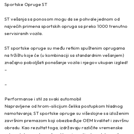
Sportske Opruge ST
ST vešanja sa ponosom mogu da se pohvale jednom od
najvećih primena sportskih opruga sa preko 1000 trenutno
servisiranih vozila.
ST sportske opruge su među retkim spuštenim oprugama
na tržištu koje će (u kombinaciji sa standardnim vešanjem)
značajno poboljšati ponašanje vozila i njegov ukupan izgled!
–
–
Performanse i stil za svaki automobil
Napravljene od hrom-silicijum čelika postupkom hladnog
namotavanja, ST sportske opruge su višeslojne sa izloženim
završnim premazom koji obezbeđuje OEM kvalitet i završnu
obradu. Kao rezultat toga, izdržavaju različite vremenske