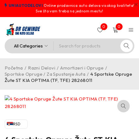
UNIAUTODELOVI
Online prodavnica auto delova visokog kvaliteta!
Sve što vam treba na jednom mestu!
0
0
Početna
/
Razni Delovi
/
Amortizeri i Opruge
/
Sportske Opruge / Za Spustanje Auta
/
4 Sportske Opruge
Žute ST KIA OPTIMA (TF, TFE) 28268011
RSD