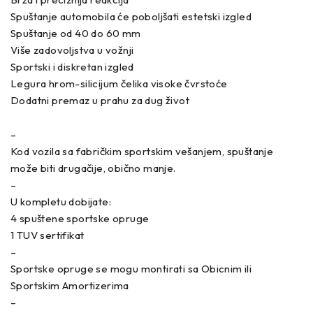
Spuštanje automobila će poboljšati estetski izgled
Spuštanje od 40 do 60 mm
Više zadovoljstva u vožnji
Sportski i diskretan izgled
Legura hrom-silicijum čelika visoke čvrstoće
Dodatni premaz u prahu za dug život
–
Kod vozila sa fabričkim sportskim vešanjem, spuštanje
može biti drugačije, obično manje.
–
U kompletu dobijate:
4 spuštene sportske opruge
1 TUV sertifikat
–
Sportske opruge se mogu montirati sa Obicnim ili
Sportskim Amortizerima
–