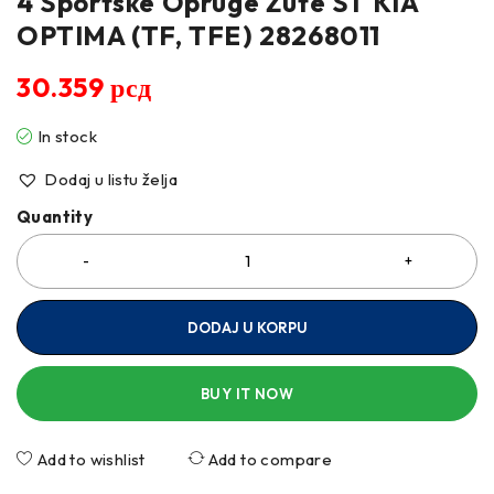
4 Sportske Opruge Žute ST KIA
OPTIMA (TF, TFE) 28268011
30.359
рсд
In stock
Dodaj u listu želja
Quantity
DODAJ U KORPU
BUY IT NOW
Add to wishlist
Add to compare