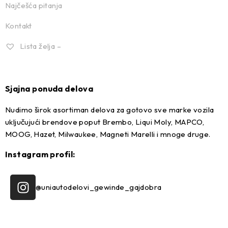
Najčešća pitanja
Kontakt
Lista želja –
Sjajna ponuda delova
Nudimo širok asortiman delova za gotovo sve marke vozila
uključujući brendove poput Brembo, Liqui Moly, MAPCO,
MOOG, Hazet, Milwaukee, Magneti Marelli i mnoge druge.
Instagram profil:
@uniautodelovi_gewinde_gajdobra