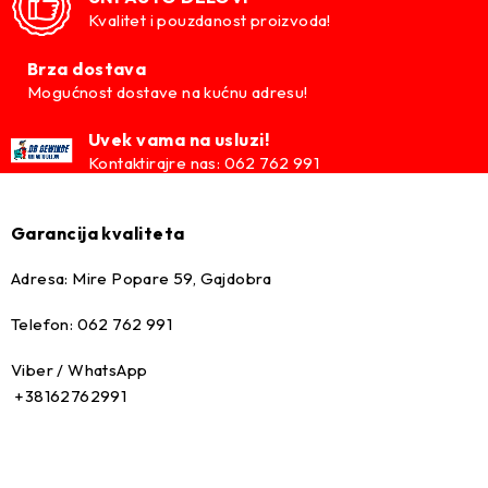
Kvalitet i pouzdanost proizvoda!
Brza dostava
Mogućnost dostave na kućnu adresu!
Uvek vama na usluzi!
Kontaktirajre nas: 062 762 991
Garancija kvaliteta
Adresa: Mire Popare 59, Gajdobra
Telefon: 062 762 991
Viber / WhatsApp
+38162762991