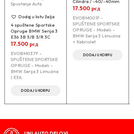
Cilindra / -40/-40mm
Spustanje Auta
17.500
рсд
Dodaj u listu želja
EVOBM001F -
SPUŠTENE SPORTSKE
4 spuštene Sportske
OPRUGE - Modeli: -
Opruge BMW Serija 3
BMW Serija 3 Limuzina
E36 3B 3/B 3/R 3C
+ Kabriolet
17.500
рсд
EVOBM037F -
DODAJ U KORPU
SPUŠTENE SPORTSKE
OPRUGE - Modeli: -
BMW Serija 3 Limuzina
( E36,
DODAJ U KORPU
UNI AUTO DELOVI