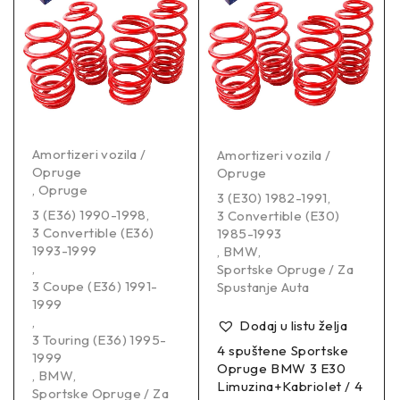
Amortizeri vozila /
Amortizeri vozila /
Opruge
Opruge
,
Opruge
3 (E30) 1982-1991
,
3 (E36) 1990-1998
,
3 Convertible (E30)
3 Convertible (E36)
1985-1993
1993-1999
,
BMW
,
,
Sportske Opruge / Za
3 Coupe (E36) 1991-
Spustanje Auta
1999
,
Dodaj u listu želja
3 Touring (E36) 1995-
4 spuštene Sportske
1999
Opruge BMW 3 E30
,
BMW
,
Limuzina+Kabriolet / 4
Sportske Opruge / Za