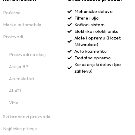
Mehaničke delove
Početna
Filtere i ulja
Marke automobila
Kočioni sistem
Elektriku i elektroniku
Proizvodi
Alate i opremu (Hazet,
Milwaukee)
Auto kozmetiku
Proizvodi na akciji
Dodatna oprema
Karoserijski delovi (po
Akcija BP
zahtevu)
Akumulatori
ALATI
Vitla
Svi brendovi prozvoda
Najčešća pitanja