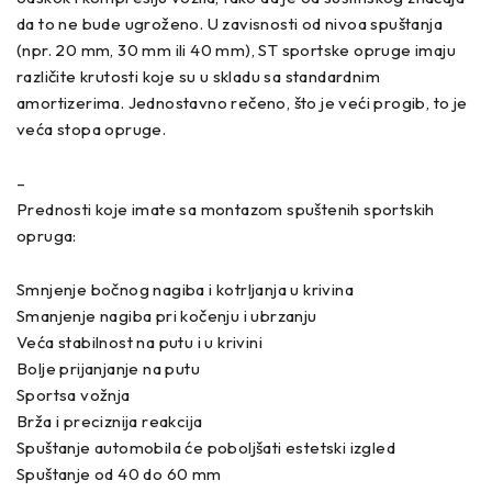
da to ne bude ugroženo. U zavisnosti od nivoa spuštanja
(npr. 20 mm, 30 mm ili 40 mm), ST sportske opruge imaju
različite krutosti koje su u skladu sa standardnim
amortizerima. Jednostavno rečeno, što je veći progib, to je
veća stopa opruge.
–
Prednosti koje imate sa montazom spuštenih sportskih
opruga:
Smnjenje bočnog nagiba i kotrljanja u krivina
Smanjenje nagiba pri kočenju i ubrzanju
Veća stabilnost na putu i u krivini
Bolje prijanjanje na putu
Sportsa vožnja
Brža i preciznija reakcija
Spuštanje automobila će poboljšati estetski izgled
Spuštanje od 40 do 60 mm