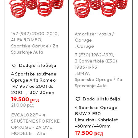
147 (937) 2000-2010
,
Amortizeri vozila /
ALFA ROMEO
,
Opruge
Sportske Opruge / Za
,
Opruge
Spustanje Auta
3 (E30) 1982-1991
,
3 Convertible (E30)
Dodaj u listu želja
1985-1993
,
BMW
,
4 Sportske spuštene
Sportske Opruge / Za
Opruge Alfa Romeo
Spustanje Auta
147 937 od 2001 do
2010- , -30/-30mm
19.500
рсд
Dodaj u listu želja
21.000
рсд
4 Sportske Opruge
BMW 3 E30
EVOAL022F - 4
Limuzina+Kabriolet
SPUŠTENE SPORTSKE
-60mm/-40mm
OPRUGE - ZA OVE
17.500
рсд
MODELE: - Alfa