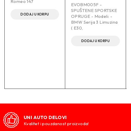
Romeo 147
EVOBM005F -
SPUŠTENE SPORTSKE
DODAJ U KORPU
OPRUGE - Modeli: -
BMW Serija 3 Limuzina
( E30,
DODAJ U KORPU
UNI AUTO DELOVI
Kvalitet i pouzdanost proizvoda!