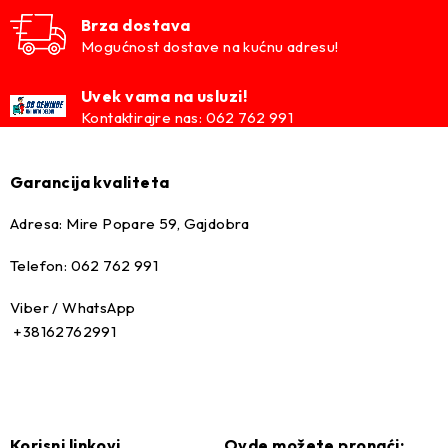
Brza dostava
Mogućnost dostave na kućnu adresu!
Uvek vama na usluzi!
Kontaktirajre nas: 062 762 991
Garancija kvaliteta
Adresa: Mire Popare 59, Gajdobra
Telefon: 062 762 991
Viber / WhatsApp
+38162762991
Korisni linkovi
Ovde možete pronaći: