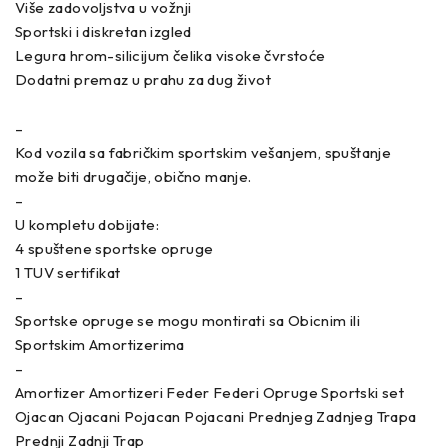
Više zadovoljstva u vožnji
Sportski i diskretan izgled
Legura hrom-silicijum čelika visoke čvrstoće
Dodatni premaz u prahu za dug život
–
Kod vozila sa fabričkim sportskim vešanjem, spuštanje
može biti drugačije, obično manje.
–
U kompletu dobijate:
4 spuštene sportske opruge
1 TUV sertifikat
–
Sportske opruge se mogu montirati sa Obicnim ili
Sportskim Amortizerima
–
Amortizer Amortizeri Feder Federi Opruge Sportski set
Ojacan Ojacani Pojacan Pojacani Prednjeg Zadnjeg Trapa
Prednji Zadnji Trap