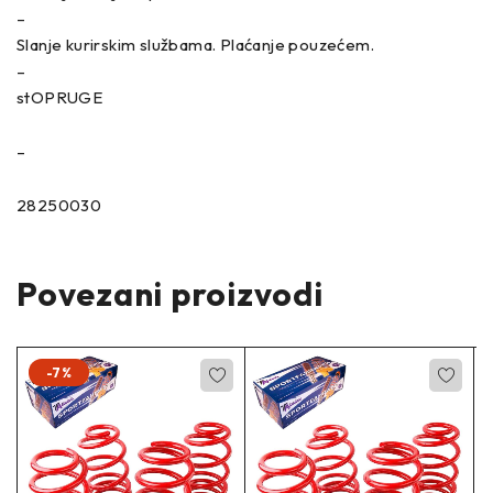
–
Slanje kurirskim službama. Plaćanje pouzećem.
–
stOPRUGE
–
28250030
Povezani proizvodi
-7%