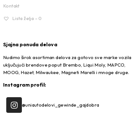
Kontakt
Lista želja –
0
Sjajna ponuda delova
Nudimo širok asortiman delova za gotovo sve marke vozila
uključujući brendove poput Brembo, Liqui Moly, MAPCO,
MOOG, Hazet, Milwaukee, Magneti Marelli i mnoge druge.
Instagram profil:
@uniautodelovi_gewinde_gajdobra