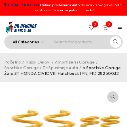
UNIAUTODELOVI
Online prodavnica auto delova visokog kvaliteta!
Sve što vam treba na jednom mestu!
0
0
Početna
/
Razni Delovi
/
Amortizeri i Opruge
/
Sportske Opruge / Za Spustanje Auta
/
4 Sportske Opruge
Žute ST HONDA CIVIC VIII Hatchback (FN, FK) 28250032