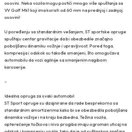
osovini. Neka vozila mogu postići mnogo više spuštanja sa
VV Golf Mk1 koji ima koristi od 60 mm na prednjoj i zadnjoj
osovini!
U poređenju sa standardnim vešanjem, ST sportske opruge
spuštaju centar gravitacije da bi obezbedile značajno
poboljšanu dinamiku vožnje i upravljivost. Pored toga,
kompresija i odskok su takođe smanjeni, što omogućava
automobilu da vozi agilnije sa smanjenim nagibom
karoserije.
–
Idealna opruga za svaki automobil
ST Sport opruge su dizajnirane da rade besprekorno sa
standardnim amortizerima kako bi se obezbedila poboljšana
dinamika vožnje i na kraju bezbedna. Težina vozila,
opterećenje točkova i nivo progiba imaju ogroman uticaj na
odskok i kompresiju vozila, tako da je od suštinskog značaja