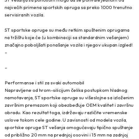
najvećih primena sportskih opruga sa preko 1000 trenutno
servisiranih vozila.
ST sportske opruge su među retkim spuštenim oprugama
na tržištu koje će (u kombinaciji sa standardnim vešanjem)
značajno poboljšati ponašanje vozila i njegov ukupan izgled!
–
–
Performanse i stil za svaki automobil
Napravljene od hrom-silicijum čelika postupkom hladnog
namotavanja, ST sportske opruge su višeslojne sa izloženim
završnim premazom koji obezbeđuje OEM kvalitet i završnu
obradu. Kao rezultat toga, izdržavaju različite vremenske
uslove tokom cele godine. U zavisnosti od modela vozila,
sportske opruge ST vešanja omogućavaju tipično spuštanje
od približno 20 mm na prednjoj osovini i 15 mm na zadnjoj