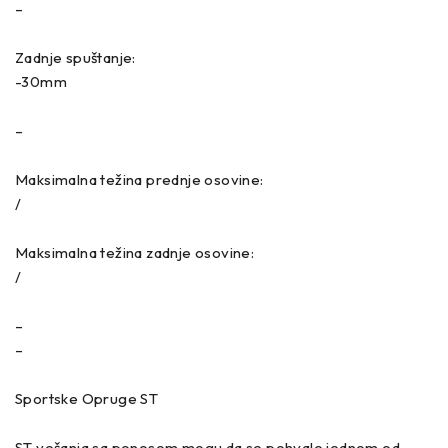
–
Zadnje spuštanje:
-30mm
–
Maksimalna težina prednje osovine:
/
Maksimalna težina zadnje osovine:
/
–
–
Sportske Opruge ST
ST vešanja sa ponosom mogu da se pohvale jednom od