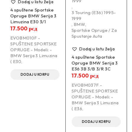
-30mm
1999
Dodaj u listu želja
,
4 spuštene Sportske
3 Touring (E36) 1995-
–
Opruge BMW Serija 3
1999
Limuzina E30 3/1
,
BMW
,
17.500
рсд
Maksimalna težina prednje osovine:
Sportske Opruge / Za
Spustanje Auta
/
EVOBM010F -
SPUŠTENE SPORTSKE
Dodaj u listu želja
OPRUGE - Modeli: -
Maksimalna težina zadnje osovine:
BMW Serija 3 Limuzina
4 spuštene Sportske
/
( E30,
Opruge BMW Serija 3
E36 3B 3/B 3/R 3C
–
17.500
рсд
DODAJ U KORPU
–
EVOBM037F -
SPUŠTENE SPORTSKE
Sportske Opruge ST
OPRUGE - Modeli: -
BMW Serija 3 Limuzina
ST vešanja sa ponosom mogu da se pohvale jednom od
( E36,
najvećih primena sportskih opruga sa preko 1000 trenutno
servisiranih vozila.
DODAJ U KORPU