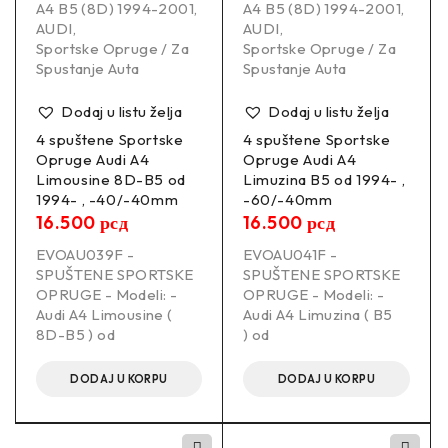
A4 B5 (8D) 1994-2001
,
A4 B5 (8D) 1994-2001
,
AUDI
,
AUDI
,
Sportske Opruge / Za
Sportske Opruge / Za
Spustanje Auta
Spustanje Auta
FORD FIESTA VI (JA8_, CB1, CCN) 06/2008-12/2018 1.0
EcoBoost Hatchback Petrol 74 KW 998 ccm 3 Front Wheel
Dodaj u listu želja
Dodaj u listu želja
Drive
4 spuštene Sportske
4 spuštene Sportske
Opruge Audi A4
Opruge Audi A4
Limousine 8D-B5 od
Limuzina B5 od 1994- ,
1994- , -40/-40mm
-60/-40mm
16.500
рсд
16.500
рсд
FORD FIESTA VI (JA8_, CB1, CCN) 06/2008-12/2018 1.0
EVOAU039F -
EVOAU041F -
EcoBoost Hatchback Petrol 92 KW 998 ccm 3 Front Wheel
SPUŠTENE SPORTSKE
SPUŠTENE SPORTSKE
Drive
OPRUGE - Modeli: -
OPRUGE - Modeli: -
Audi A4 Limousine (
Audi A4 Limuzina ( B5
8D-B5 ) od
) od
FORD FIESTA VI (JA8_, CB1, CCN) 06/2008-12/2018 1.0
DODAJ U KORPU
DODAJ U KORPU
Sport Hatchback Petrol 103 KW 998 ccm 3 Front Wheel
Drive