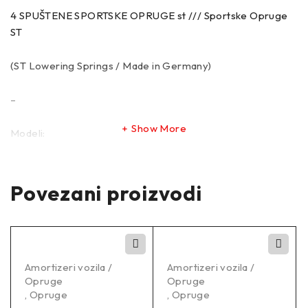
4 SPUŠTENE SPORTSKE OPRUGE st /// Sportske Opruge
ST
(ST Lowering Springs / Made in Germany)
–
Show More
Modeli:
Povezani proizvodi
FORD FIESTA VI (JA8_, CB1, CCN) 06/2008-12/2018
1.0
Hatchback Petrol 48 KW 998 ccm 3 Front Wheel Drive
Amortizeri vozila /
Amortizeri vozila /
Opruge
Opruge
FORD FIESTA VI (JA8_, CB1, CCN) 06/2008-12/2018 1.0
,
Opruge
,
Opruge
Hatchback Petrol 59 KW 998 ccm 3 Front Wheel Drive