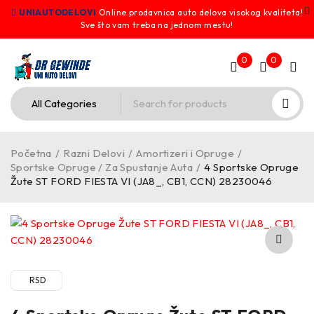
UNIAUTODELOVI
Online prodavnica auto delova visokog kvaliteta!
Sve što vam treba na jednom mestu!
0
0
Početna
/
Razni Delovi
/
Amortizeri i Opruge
/
Sportske Opruge / Za Spustanje Auta
/
4 Sportske Opruge
Žute ST FORD FIESTA VI (JA8_, CB1, CCN) 28230046
RSD