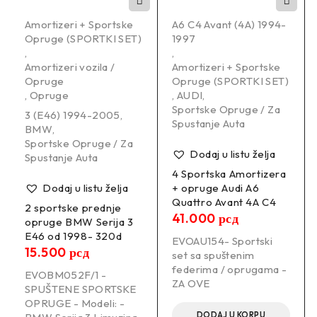
Amortizeri + Sportske
A6 C4 Avant (4A) 1994-
Opruge (SPORTKI SET)
1997
,
,
FORD FIESTA VI (JA8_, CB1, CCN) 06/2008-12/2018 1.25
Amortizeri vozila /
Amortizeri + Sportske
Hatchback Petrol 44 KW 1242 ccm 4 Front Wheel Drive
Opruge
Opruge (SPORTKI SET)
,
Opruge
,
AUDI
,
Sportske Opruge / Za
3 (E46) 1994-2005
,
Spustanje Auta
BMW
,
FORD FIESTA VI (JA8_, CB1, CCN) 06/2008-12/2018 1.25
Sportske Opruge / Za
Dodaj u listu želja
Spustanje Auta
Hatchback Petrol 60 KW 1242 ccm 4 Front Wheel Drive
4 Sportska Amortizera
Dodaj u listu želja
+ opruge Audi A6
Quattro Avant 4A C4
2 sportske prednje
41.000
рсд
opruge BMW Serija 3
FORD FIESTA VI (JA8_, CB1, CCN) 06/2008-12/2018 1.4
E46 od 1998- 320d
EVOAU154​ - Sportski
Hatchback Petrol 71 KW 1388 ccm 4 Front Wheel Drive
15.500
рсд
set sa spuštenim
federima / oprugama -
EVOBM052F/1 -
ZA OVE
SPUŠTENE SPORTSKE
OPRUGE - Modeli: -
FORD FIESTA VI (JA8_, CB1, CCN) 06/2008-12/2018 1.6
DODAJ U KORPU