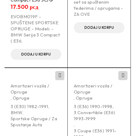
set sa spuštenim
17.500
рсд
federima / oprugama -
FORD FIESTA VI (JA8_, CB1, CCN) 06/2008-12/2018 1.6 Ti
ZA OVE
EVOBM019F -
Hatchback Petrol 88 KW 1596 ccm 4 Front Wheel Drive
SPUŠTENE SPORTSKE
DODAJ U KORPU
OPRUGE - Modeli: -
BMW Serija 3 Compact
( E36,
FORD FIESTA VI (JA8_, CB1, CCN) 06/2008-12/2018 1.6 Ti
Hatchback Petrol 99 KW 1596 ccm 4 Front Wheel Drive
DODAJ U KORPU
–
Amortizeri vozila /
Amortizeri vozila /
Opruge
Opruge
,
Opruge
,
Opruge
Prednje spuštanje:
3 (E30) 1982-1991
,
3 (E36) 1990-1998
,
-30mm
BMW
,
3 Convertible (E36)
–
Sportske Opruge / Za
1993-1999
Spustanje Auta
,
Zadnje spuštanje:
3 Coupe (E36) 1991-