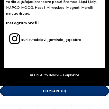
vozila uključujući brendove poput Brembo, Liqui Moly,
stOPRUGE
MAPCO, MOOG, Hazet, Milwaukee, Magneti Marelli i
mnoge druge.
–
Instagram profil:
28230046
@uniautodelovi_gewinde_gajdobra
© Uni Auto delovi – Gajdobra
COMPARE
(0)