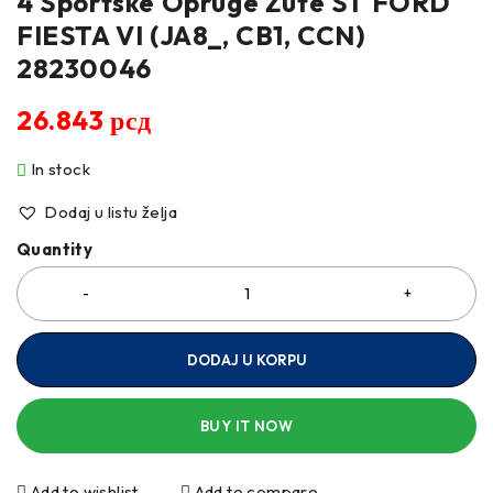
4 Sportske Opruge Žute ST FORD
FIESTA VI (JA8_, CB1, CCN)
28230046
26.843
рсд
In stock
Dodaj u listu želja
Quantity
DODAJ U KORPU
BUY IT NOW
Add to wishlist
Add to compare