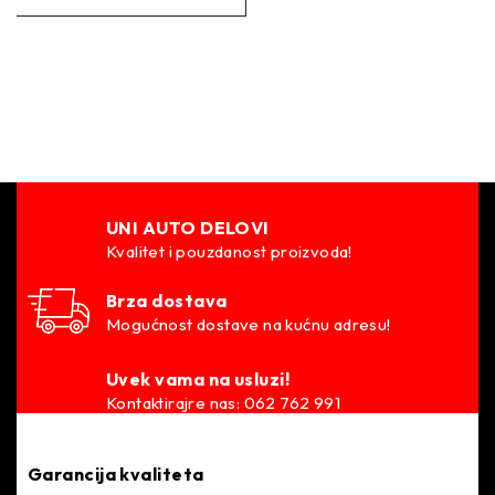
U poređenju sa standardnim vešanjem, ST sportske opruge
spuštaju centar gravitacije da bi obezbedile značajno
poboljšanu dinamiku vožnje i upravljivost. Pored toga,
kompresija i odskok su takođe smanjeni, što omogućava
automobilu da vozi agilnije sa smanjenim nagibom
karoserije.
–
UNI AUTO DELOVI
Kvalitet i pouzdanost proizvoda!
Idealna opruga za svaki automobil
ST Sport opruge su dizajnirane da rade besprekorno sa
Brza dostava
standardnim amortizerima kako bi se obezbedila poboljšana
Mogućnost dostave na kućnu adresu!
dinamika vožnje i na kraju bezbedna. Težina vozila,
opterećenje točkova i nivo progiba imaju ogroman uticaj na
Uvek vama na usluzi!
Kontaktirajre nas: 062 762 991
odskok i kompresiju vozila, tako da je od suštinskog značaja
da to ne bude ugroženo. U zavisnosti od nivoa spuštanja
(npr. 20 mm, 30 mm ili 40 mm), ST sportske opruge imaju
Garancija kvaliteta
različite krutosti koje su u skladu sa standardnim