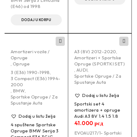
BMW Serija 3 Limuzina
Hatchback Petrol 62 KW 1596 ccm 4 Front Wheel Drive
(E46) od 1998
DODAJ U KORPU
FORD FIESTA VI (JA8_, CB1, CCN) 06/2008-12/2018 1.6
Hatchback Petrol 89 KW 1596 ccm 4 Front Wheel Drive
Amortizeri vozila /
A3 (8V) 2012-2020
,
Opruge
Amortizeri + Sportske
,
Opruge
Opruge (SPORTKI SET)
,
AUDI
,
3 (E36) 1990-1998
,
FORD FIESTA VI (JA8_, CB1, CCN) 06/2008-12/2018 1.6
Sportske Opruge / Za
3 Compact (E36) 1994-
Hatchback Petrol 90 KW 1597 ccm 4 Front Wheel Drive
Spustanje Auta
2000
,
BMW
,
Dodaj u listu želja
Sportske Opruge / Za
Spustanje Auta
Sportski set 4
amortizera + opruge
FORD FIESTA VI (JA8_, CB1, CCN) 06/2008-12/2018 1.6 Ti
Dodaj u listu želja
Audi A3 8V 1.4 1.5 1.8
Hatchback Petrol 77 KW 1596 ccm 4 Front Wheel Drive
41.000
рсд
4 spuštene Sportske
Opruge BMW Serija 3
EVOAU217/1​ - Sportski
Compact E36 3C/G