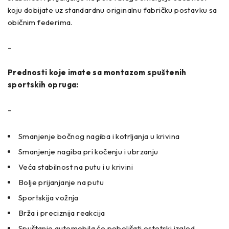
koju dobijate uz standardnu originalnu fabričku postavku sa
običnim federima.
–
Prednosti koje imate sa montazom spuštenih
sportskih opruga:
–
Smanjenje bočnog nagiba i kotrljanja u krivina
Smanjenje nagiba pri kočenju i ubrzanju
Veća stabilnost na putu i u krivini
Bolje prijanjanje na putu
Sportskija vožnja
Brža i preciznija reakcija
Spuštanje automobila će poboljšati estetski izgled