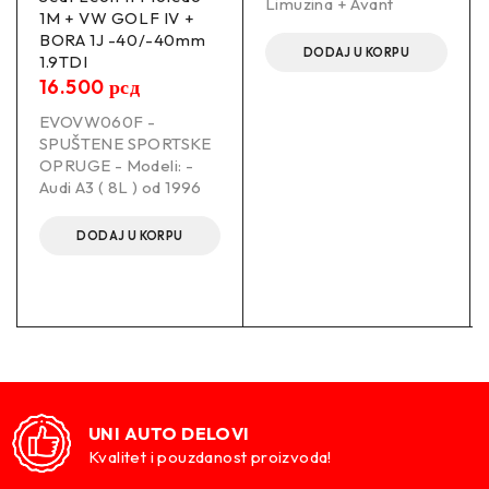
Limuzina + Avant
1M + VW GOLF IV +
BORA 1J -40/-40mm
DODAJ U KORPU
1.9TDI
16.500
рсд
EVOVW060F -
SPUŠTENE SPORTSKE
OPRUGE - Modeli: -
Audi A3 ( 8L ) od 1996
DODAJ U KORPU
UNI AUTO DELOVI
Kvalitet i pouzdanost proizvoda!