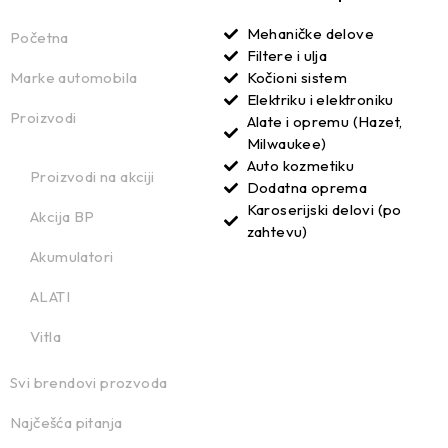
Mehaničke delove
Početna
Filtere i ulja
Marke automobila
Kočioni sistem
Elektriku i elektroniku
Proizvodi
Alate i opremu (Hazet,
Milwaukee)
Auto kozmetiku
Proizvodi na akciji
Dodatna oprema
Karoserijski delovi (po
Akcija BP
zahtevu)
Akumulatori
ALATI
Vitla
Svi brendovi prozvoda
Najčešća pitanja