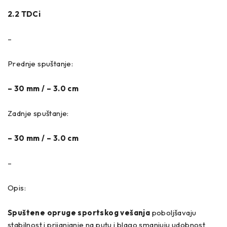
2.2 TDCi
–
Prednje spuštanje:
– 30 mm / – 3.0 cm
Zadnje spuštanje:
– 30 mm / – 3.0 cm
–
Opis:
Spuštene opruge sportskog vešanja
poboljšavaju
stabilnost i prijanjanje na putu i blago smanjuju udobnost