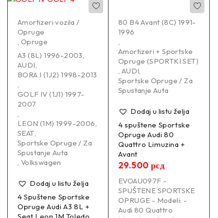
Amortizeri vozila /
80 B4 Avant (8C) 1991-
Opruge
1996
,
Opruge
,
Amortizeri + Sportske
A3 (8L) 1996-2003
,
Opruge (SPORTKI SET)
AUDI
,
,
AUDI
,
BORA I (1J2) 1998-2013
Sportske Opruge / Za
,
Spustanje Auta
GOLF IV (1J1) 1997-
2007
Dodaj u listu želja
,
LEON (1M) 1999-2006
,
4 spuštene Sportske
SEAT
,
Opruge Audi 80
Sportske Opruge / Za
Quattro Limuzina +
Spustanje Auta
Avant
,
Volkswagen
29.500
рсд
EVOAU097F -
Dodaj u listu želja
SPUŠTENE SPORTSKE
4 Spuštene Sportske
OPRUGE - Modeli: -
Opruge Audi A3 8L +
Audi 80 Quattro
Seat Leon 1M Toledo