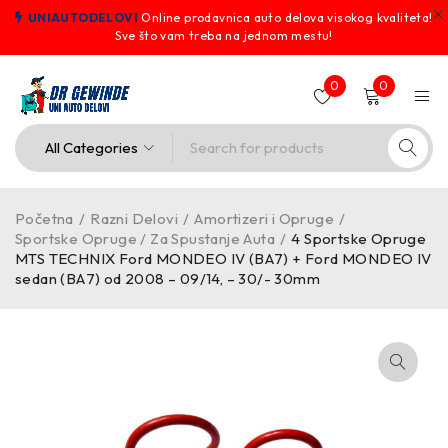
UNIAUTODELOVI
Online prodavnica auto delova visokog kvaliteta!
Sve što vam treba na jednom mestu!
0
0
Početna
/
Razni Delovi
/
Amortizeri i Opruge
/
Sportske Opruge / Za Spustanje Auta
/
4 Sportske Opruge
MTS TECHNIX Ford MONDEO IV (BA7) + Ford MONDEO IV
sedan (BA7) od 2008 – 09/14, – 30/- 30mm