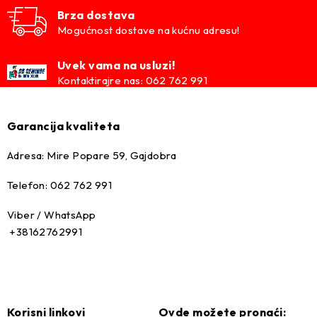
Brza dostava
Mogućnost dostave na kućnu adresu!
Uvek vama na usluzi!
Kontaktirajre nas: 062 762 991
Garancija kvaliteta
Adresa: Mire Popare 59, Gajdobra
Telefon: 062 762 991
Viber / WhatsApp
+38162762991
Korisni linkovi
Ovde možete pronaći: