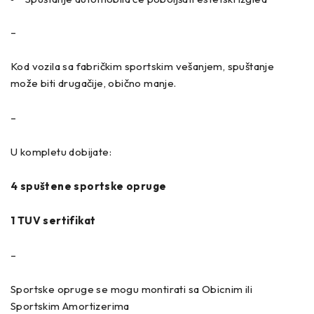
–
Kod vozila sa fabričkim sportskim vešanjem, spuštanje
može biti drugačije, obično manje.
–
U kompletu dobijate:
4 spuštene sportske opruge
1 TUV sertifikat
–
Sportske opruge se mogu montirati sa Obicnim ili
Sportskim Amortizerima