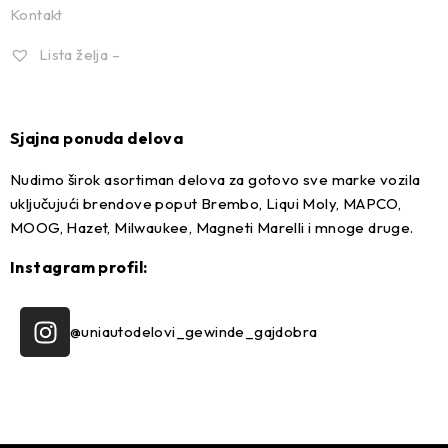
Kontakt
Lista želja –
Sjajna ponuda delova
Nudimo širok asortiman delova za gotovo sve marke vozila
uključujući brendove poput Brembo, Liqui Moly, MAPCO,
MOOG, Hazet, Milwaukee, Magneti Marelli i mnoge druge.
Instagram profil:
@uniautodelovi_gewinde_gajdobra