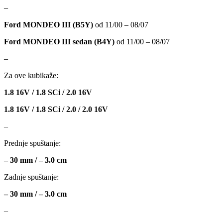
–
MAGNUM TECHNOLOGY
MAMMOOTH
Ford MONDEO III (B5Y)
od 11/00 – 08/07
MANN FILTER
MAPCO
Ford MONDEO III sedan (B4Y)
od 11/00 – 08/07
MASTER Grejalice
MAXGEAR
–
Za ove kubikaže:
MEAT&DORIA
MEYLE
1.8 16V / 1.8 SCi / 2.0 16V
Milwaukee
MITSUBISHI
1.8 16V / 1.8 SCi / 2.0 / 2.0 16V
–
MOBICOOL
Mobilno vitlo
Prednje spuštanje:
MONROE
MOOG
– 30 mm / – 3.0 cm
MOTIP
MTS TECHNIK
Zadnje spuštanje:
– 30 mm / – 3.0 cm
NFR
NISSENS
–
NOCO
NOCO BOOSTER