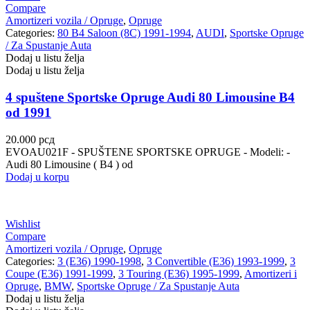
Compare
VALEO
VARTA
Amortizeri vozila / Opruge
,
Opruge
Categories:
80 B4 Saloon (8C) 1991-1994
,
AUDI
,
Sportske Opruge
Vazdušni amortizer sa oprugom
Vitla za OFF-Road vozila
/ Za Spustanje Auta
Dodaj u listu želja
Dodaj u listu želja
Vitlo za prikolice i specijalna
VNE
vozila
4 spuštene Sportske Opruge Audi 80 Limousine B4
VOGTLAND
VOLT
od 1991
20.000
рсд
WABCO
XTREME CLUTCH
EVOAU021F - SPUŠTENE SPORTSKE OPRUGE - Modeli: -
Audi 80 Limousine ( B4 ) od
YaberAuto
YUASA
Dodaj u korpu
Wishlist
Compare
Amortizeri vozila / Opruge
,
Opruge
Categories:
3 (E36) 1990-1998
,
3 Convertible (E36) 1993-1999
,
3
Coupe (E36) 1991-1999
,
3 Touring (E36) 1995-1999
,
Amortizeri i
Opruge
,
BMW
,
Sportske Opruge / Za Spustanje Auta
Dodaj u listu želja