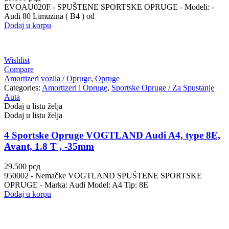
EVOAU020F - SPUŠTENE SPORTSKE OPRUGE - Modeli: -
Audi 80 Limuzina ( B4 ) od
Dodaj u korpu
Wishlist
Compare
Amortizeri vozila / Opruge
,
Opruge
Categories:
Amortizeri i Opruge
,
Sportske Opruge / Za Spustanje
Auta
Dodaj u listu želja
Dodaj u listu želja
4 Sportske Opruge VOGTLAND Audi A4, type 8E,
Avant, 1.8 T , -35mm
29.500
рсд
950002 - Nemačke VOGTLAND SPUŠTENE SPORTSKE
OPRUGE - Marka: Audi Model: A4 Tip: 8E
Dodaj u korpu