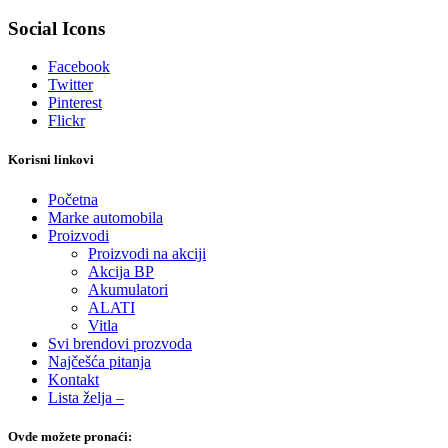
Social Icons
Facebook
Twitter
Pinterest
Flickr
Korisni linkovi
Početna
Marke automobila
Proizvodi
Proizvodi na akciji
Akcija BP
Akumulatori
ALATI
Vitla
Svi brendovi prozvoda
Najčešća pitanja
Kontakt
Lista želja –
Ovde možete pronaći: