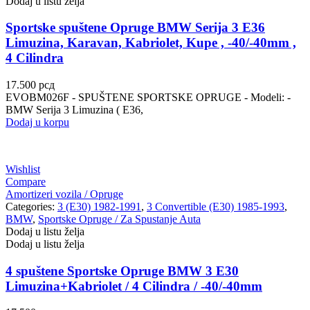
Dodaj u listu želja
Sportske spuštene Opruge BMW Serija 3 E36
Limuzina, Karavan, Kabriolet, Kupe , -40/-40mm ,
4 Cilindra
17.500
рсд
EVOBM026F - SPUŠTENE SPORTSKE OPRUGE - Modeli: -
BMW Serija 3 Limuzina ( E36,
Dodaj u korpu
Wishlist
Compare
Amortizeri vozila / Opruge
Categories:
3 (E30) 1982-1991
,
3 Convertible (E30) 1985-1993
,
BMW
,
Sportske Opruge / Za Spustanje Auta
Dodaj u listu želja
Dodaj u listu želja
4 spuštene Sportske Opruge BMW 3 E30
Limuzina+Kabriolet / 4 Cilindra / -40/-40mm