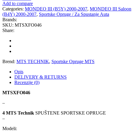
Add to compare
Categories:
MONDEO III (B5Y) 2000-2007
,
MONDEO III Saloon
KARCHER
KEBA
(B4Y) 2000-2007
,
Sportske Opruge / Za Spustanje Auta
Brands:
SKU:
MTSXFO046
Kompresor, kompresorski
KKK
agregat
Share:
KONI
Konner & Sohnen
KS TOOLS
KYB-KAYABA
Brend:
MTS TECHNIK
,
Sportske Opruge MTS
LAUBER
LEMANIA ENEGRGY
Opis
DELIVERY & RETURNS
Recenzije (0)
LEMFOERDER
LESJOFORS
MTSXFO046
Ležaja Točka
LIQUI MOLY
–
Lpr
LUK
4 MTS Technik
SPUŠTENE SPORTSKE OPRUGE
–
MAGNETI MARELLI
MAGNUM
Modeli: