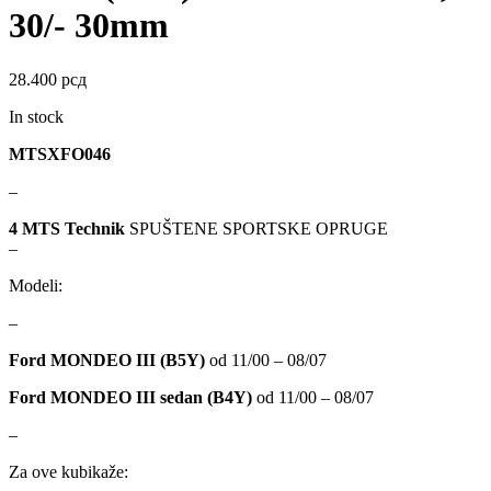
DBA
Delphi
30/- 30mm
DEUTER
DOMETIC
28.400
рсд
Donaldson
DRAGON WINCH
In stock
MTSXFO046
DTSline Coilover
EBC BRAKES
–
Eibach
EICHNER
4 MTS Technik
SPUŠTENE SPORTSKE OPRUGE
–
ELSTOCK
ENGITECH
Modeli:
EVORON
EXIDE
–
Ford MONDEO III (B5Y)
od 11/00 – 08/07
FEBI
FERODO
Ford MONDEO III sedan (B4Y)
od 11/00 – 08/07
FURYA
GARRET
–
GATES
GEWINDE ap
Za ove kubikaže: