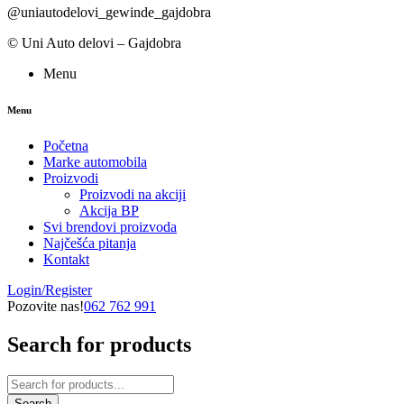
@uniautodelovi_gewinde_gajdobra
© Uni Auto delovi – Gajdobra
Menu
Menu
Početna
Marke automobila
Proizvodi
Proizvodi na akciji
Akcija BP
Svi brendovi proizvoda
Najčešća pitanja
Kontakt
Login/Register
Pozovite nas!
062 762 991
Search for products