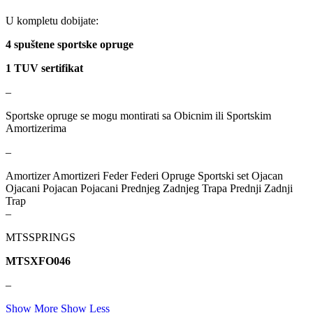
REINHOCH
SACHS
U kompletu dobijate:
4 spuštene sportske opruge
SACSH
SAFARI SNORKEL
1 TUV sertifikat
SASIC
SEALEY
–
SHW
SIL
Sportske opruge se mogu montirati sa Obicnim ili Sportskim
Amortizerima
SKF
SNR
–
Amortizer Amortizeri Feder Federi Opruge Sportski set Ojacan
SPEEDMAX
SPIDAN
Ojacani Pojacan Pojacani Prednjeg Zadnjeg Trapa Prednji Zadnji
Trap
Sportske Opruge / Za Spustanje
Sportske Opruge AP
–
Auta
MTSSPRINGS
Sportske Opruge MTS
Sportski Set AP
MTSX
FO046
Standarne Opruge / OE
Sportski Set MTS
Standardna visina Auta
–
Show More
Show Less
Stardax
Starter/Anlaser