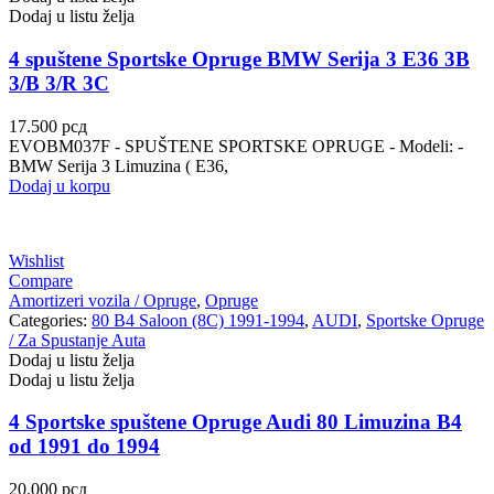
Dodaj u listu želja
4 spuštene Sportske Opruge BMW Serija 3 E36 3B
3/B 3/R 3C
17.500
рсд
EVOBM037F - SPUŠTENE SPORTSKE OPRUGE - Modeli: -
BMW Serija 3 Limuzina ( E36,
Dodaj u korpu
Wishlist
Compare
Amortizeri vozila / Opruge
,
Opruge
Categories:
80 B4 Saloon (8C) 1991-1994
,
AUDI
,
Sportske Opruge
/ Za Spustanje Auta
Dodaj u listu želja
Dodaj u listu želja
4 Sportske spuštene Opruge Audi 80 Limuzina B4
od 1991 do 1994
20.000
рсд