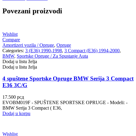
Povezani proizvodi
STEINHOF
ST opruge
STOPTECH
SWAG
Wishlist
Compare
TA-TECHNIX
TEAMEC
Amortizeri vozila / Opruge
,
Opruge
Categories:
3 (E36) 1990-1998
,
3 Compact (E36) 1994-2000
,
TEDGUM
TEXTAR
BMW
,
Sportske Opruge / Za Spustanje Auta
Dodaj u listu želja
Dodaj u listu želja
THEAMTEC
THERMOTEC
4 spuštene Sportske Opruge BMW Serija 3 Compact
TOPRAN
TOPTUL
E36 3C/G
17.500
рсд
TOPTUL
TRUCKTEC AUTOMOTIVE
EVOBM019F - SPUŠTENE SPORTSKE OPRUGE - Modeli: -
BMW Serija 3 Compact ( E36,
TRW
UNI
Dodaj u korpu
UNITROL
VAICO
Wishlist