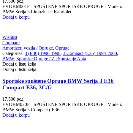
17.500
рсд
EVOBM001F - SPUŠTENE SPORTSKE OPRUGE - Modeli: -
BMW Serija 3 Limuzina + Kabriolet
Dodaj u korpu
Wishlist
Compare
Amortizeri vozila / Opruge
,
Opruge
Categories:
3 (E36) 1990-1998
,
3 Compact (E36) 1994-2000
,
BMW
,
Sportske Opruge / Za Spustanje Auta
Dodaj u listu želja
Dodaj u listu želja
Sportske spuštene Opruge BMW Serija 3 E36
Compact E36, 3C/G
17.500
рсд
EVOBM020F - SPUŠTENE SPORTSKE OPRUGE - Modeli: -
BMW Serija 3 Compact ( E36,
Dodaj u korpu