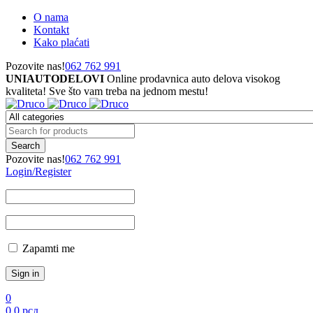
O nama
Kontakt
Kako plaćati
Pozovite nas!
062 762 991
UNIAUTODELOVI
Online prodavnica auto delova visokog
kvaliteta! Sve što vam treba na jednom mestu!
Pozovite nas!
062 762 991
Login/Register
Zapamti me
0
0
0
рсд