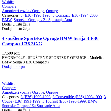
Wishlist
Compare
Amortizeri vozila / Opruge
,
Opruge
Categories:
3 (E36) 1990-1998
,
3 Compact (E36) 1994-2000
,
BMW
,
Sportske Opruge / Za Spustanje Auta
Dodaj u listu želja
Dodaj u listu želja
4 spuštene Sportske Opruge BMW Serija 3 E36
Compact E36 3C/G
17.500
рсд
EVOBM024F - SPUŠTENE SPORTSKE OPRUGE - Modeli: -
BMW Serija 3 E36 Compact (
Dodaj u korpu
Wishlist
Compare
Amortizeri vozila / Opruge
,
Opruge
Categories:
3 (E36) 1990-1998
,
3 Convertible (E36) 1993-1999
,
3
Coupe (E36) 1991-1999
,
3 Touring (E36) 1995-1999
,
BMW
,
Sportske Opruge / Za Spustanje Auta
Dodaj u listu želja