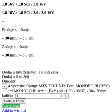
1.8 16V / 1.8 SCi / 2.0 16V
GEWINDE MTS
Gewinde Štelujući Amortizeri s
1.8 16V / 1.8 SCi / 2.0 / 2.0 16V
GREEN CELL
GSP
–
Prednje spuštanje:
GYS
H&R – H-R
– 30 mm / – 3.0 cm
HANS
HANS PRIES
Zadnje spuštanje:
HAZET
HC-CARGO
– 30 mm / – 3.0 cm
–
HELLA
HEPU
Dodaj u listu želja
Već je u listi želja
Dodaj u listu želja
HICO
HUSAR WINCH
Quantity
4 Sportske Opruge MTS TECHNIX Ford MONDEO III (B5Y)
IDEAL
IMPERGOM
+ Ford MONDEO III sedan (B4Y) od 11/00 - 08/07, - 30/- 30mm
količina
INGCO
JAPANPARTS
Dodaj u korpu
Buy it now
Add to wishlist
JMJ
K&N