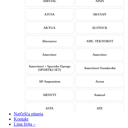
AIRSTAL
AISIN
AJUSA
AKUSAN
AKYGA
ALSTOCK
Alternator
AMC-TEKNOROT
Amortizer
Amortizer
Amortizeri + Sportske Opruge
Amortizeri Standardni
(SPORTKI SET)
AP-Suspensions
Areon
ARNOTT
Asmetal
ASTA
ATE
Najčešća pitanja
Kontakt
AUTLOG
AVM
Lista želja –