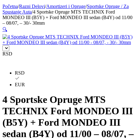
Početna
/
Razni Delovi
/
Amortizeri i Opruge
/
Sportske Opruge / Za
BILSTEIN
BLIC
Spustanje Auta
/
4 Sportske Opruge MTS TECHNIX Ford
MONDEO III (B5Y) + Ford MONDEO III sedan (B4Y) od 11/00
– 08/07, – 30/- 30mm
BLUE PRINT
BORG
🔍
BORGWARNER
BOSCH
BREMBO
BREMBO-TU
RSD
BTA
C.E.I
RSD
CARGO
CHICAGO PNEUMATIC
EUR
CNS
CONTINENTAL
4 Sportske Opruge MTS
TECHNIX Ford MONDEO III
CTEK
DAXTONE
(B5Y) + Ford MONDEO III
DAYCO
DAYCO
sedan (B4Y) od 11/00 – 08/07, –