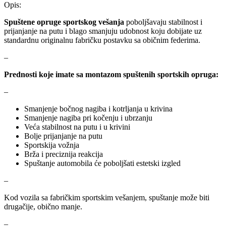
Opis:
Spuštene opruge sportskog vešanja
poboljšavaju stabilnost i
NRF
NTY
prijanjanje na putu i blago smanjuju udobnost koju dobijate uz
standardnu originalnu fabričku postavku sa običnim federima.
OE BMW
OE MERCEDES
–
OPTIMA
OSRAM
Prednosti koje imate sa montazom spuštenih sportskih opruga:
–
Pascal
PHILIPS
Smanjenje bočnog nagiba i kotrljanja u krivina
PIPERCROSS
POINT GEAR
Smanjenje nagiba pri kočenju i ubrzanju
Veća stabilnost na putu i u krivini
Bolje prijanjanje na putu
Pro-Lift-Kit / Za Podizanje
POWERFLEX EUROPEAN
Auta
Sportskija vožnja
Brža i preciznija reakcija
Spuštanje automobila će poboljšati estetski izgled
PROFITOOL
PROMA
–
PROMA POLSKA
QUICKSILVER
Kod vozila sa fabričkim sportskim vešanjem, spuštanje može biti
drugačije, obično manje.
QWP
RAASM
–