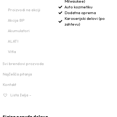
Milwaukee)
Auto kozmetiku
Proizvodi na akciji
Dodatna oprema
Karoserijski delovi (po
Akcija BP
zahtevu)
Akumulatori
ALATI
Vitla
Svi brendovi prozvoda
Najčešća pitanja
Kontakt
Lista želja –
Sjajna ponuda delova