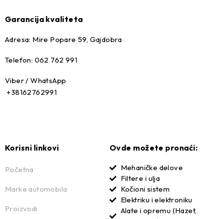
Garancija kvaliteta
–
Adresa: Mire Popare 59, Gajdobra
Telefon: 062 762 991
Viber / WhatsApp
+38162762991
Korisni linkovi
Ovde možete pronaći:
Mehaničke delove
Početna
Filtere i ulja
Marke automobila
Kočioni sistem
Elektriku i elektroniku
Proizvodi
Alate i opremu (Hazet,