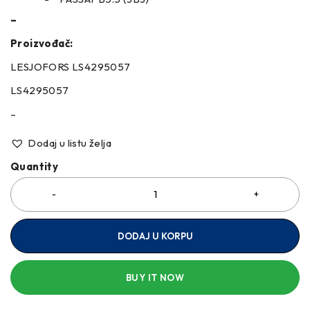
–
Proizvođač:
LESJOFORS LS4295057
LS4295057
–
Dodaj u listu želja
Quantity
DODAJ U KORPU
BUY IT NOW