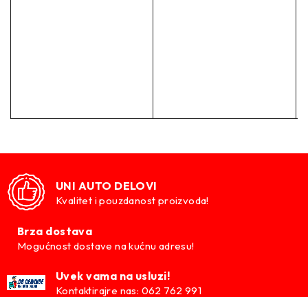
Težina
2.00 kg
–
Zamenski brojevi:
SW085ROC JC AUTO
950693 K+F
RA7109 KYB
LS4295057 LESJOFORS
UNI AUTO DELOVI
Kvalitet i pouzdanost proizvoda!
996631 SACHS
Brza dostava
–
Mogućnost dostave na kućnu adresu!
OE brojevi:
Uvek vama na usluzi!
Kontaktirajre nas: 062 762 991
/