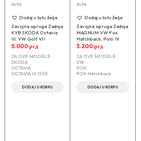
LS4295057
Auta
Auta
Dodaj u listu želja
Dodaj u listu želja
–
Zavojna opruga Zadnja
Zavojna opruga Zadnja
KYB SKODA Octavia
MAGNUM VW Fox
Informacije:
III, VW Golf VII
Hatchback, Polo IV
5.000
рсд
3.200
рсд
–
ZA OVE MODELE:
ZA OVE MODELE:
SKODA
VW
Položaj ugradnje
Pozadi
OCTAVIA
FOX
OCTAVIA III (5E3,
FOX Hatchback
Strana ugradnje
Levo / Desno
DODAJ U KORPU
DODAJ U KORPU
Dužina
260.0 mm
Debljina
13.0 mm
Spoljni prečnik
130.0 mm