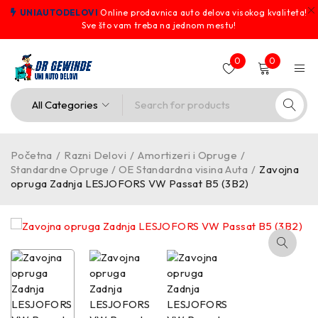
UNIAUTODELOVI
Online prodavnica auto delova visokog kvaliteta!
Sve što vam treba na jednom mestu!
0
0
Početna
/
Razni Delovi
/
Amortizeri i Opruge
/
Standardne Opruge / OE Standardna visina Auta
/
Zavojna
opruga Zadnja LESJOFORS VW Passat B5 (3B2)