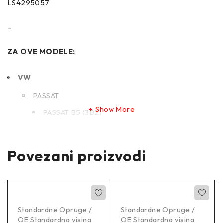
LS4295057
–
ZA OVE MODELE:
VW
PASSAT
Show More
PASSAT B5 (3B2)
PASSAT B5.5 (3B3)
Povezani proizvodi
–
Proizvođač:
LESJOFORS LS4295057
Standardne Opruge /
Standardne Opruge /
OE Standardna visina
OE Standardna visina