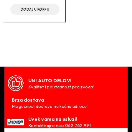
DODAJ U KORPU
UNI AUTO DELOVI
Kvalitet i pouzdanost proizvoda!
Brza dostava
Mogućnost dostave na kućnu adresu!
Uvek vama na usluzi!
Kontaktirajre nas: 062 762 991