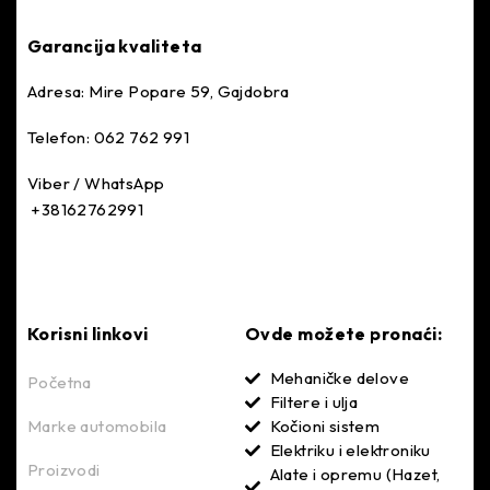
Garancija kvaliteta
Adresa: Mire Popare 59, Gajdobra
Telefon: 062 762 991
Viber / WhatsApp
+38162762991
Korisni linkovi
Ovde možete pronaći:
Mehaničke delove
Početna
Filtere i ulja
Marke automobila
Kočioni sistem
Elektriku i elektroniku
Proizvodi
Alate i opremu (Hazet,