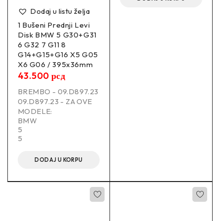
Tip diska
Izbušeno
Dodaj u listu želja
1 Bušeni Prednji Levi
Tip diska
Puna
Disk BMW 5 G30+G31
6 G32 7 G11 8
G14+G15+G16 X5 G05
Ukupna visina
56.5 mm
X6 G06 / 395x36mm
43.500
рсд
Prečnik rupe za lociranje
55.0 mm
BREMBO - 09.D897.23
09.D897.23 - ZA OVE
Količina
2.0 kom
MODELE:
BMW
Minimalna debljina
5
9.0 mm
5
Konstrukcija diska
Jednodelni
DODAJ U KORPU
–
Zamenski brojevi: