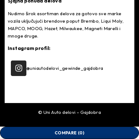
Sjajna ponuda delova
Nudimo širok asortiman delova za gotovo sve marke
vozila uključujući brendove poput Brembo, Liqui Moly,
MAPCO, MOOG, Hazet, Milwaukee, Magneti Marelli i
mnoge druge.
Instagram profil:
@uniautodelovi_gewinde_gajdobra
© Uni Auto delovi – Gajdobra
COMPARE
(0)