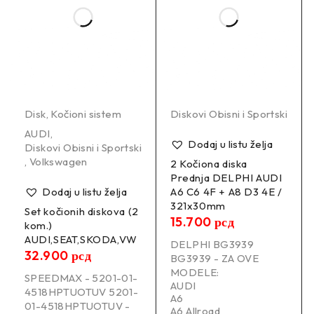
/
–
OE brojevi:
/
Disk
,
Kočioni sistem
Diskovi Obisni i Sportski
AUDI
,
Dodaj u listu želja
–
Diskovi Obisni i Sportski
,
Volkswagen
2 Kočiona diska
Prednja DELPHI AUDI
Dodaj u listu želja
A6 C6 4F + A8 D3 4E /
321x30mm
Set kočionih diskova (2
15.700
рсд
kom.)
AUDI,SEAT,SKODA,VW
DELPHI BG3939
32.900
рсд
BG3939 - ZA OVE
MODELE:
SPEEDMAX - 5201-01-
AUDI
4518HPTUOTUV 5201-
A6
01-4518HPTUOTUV -
A6 Allroad