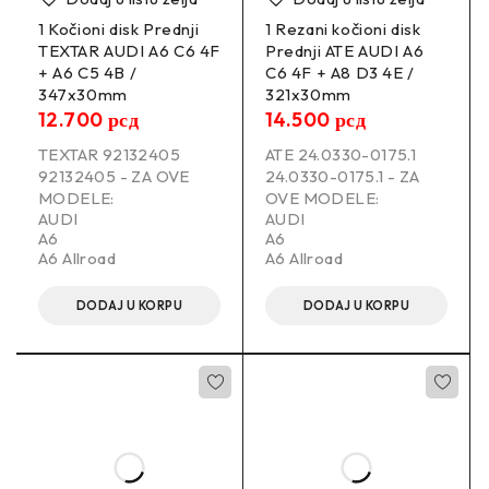
1 Kočioni disk Prednji
1 Rezani kočioni disk
TEXTAR AUDI A6 C6 4F
Prednji ATE AUDI A6
+ A6 C5 4B /
C6 4F + A8 D3 4E /
347x30mm
321x30mm
12.700
рсд
14.500
рсд
TEXTAR 92132405
ATE 24.0330-0175.1
92132405 - ZA OVE
24.0330-0175.1 - ZA
MODELE:
OVE MODELE:
AUDI
AUDI
A6
A6
A6 Allroad
A6 Allroad
DODAJ U KORPU
DODAJ U KORPU