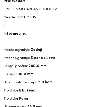
Proizvođač:
SPEEDMAX C42045JCTUOTUV
C42045JCTUOTUV
–
Informacije:
–
Mesto ugradnje
Zadnji
Strana ugradnje
Desno / Levo
Spoljni prečnik
280.0 mm
Debljina
10.0 mm
Broj montažnih rupa
5.0 kom
Tip diska
Izbušeno
Tip diska
Puna
Ukupna visina
56.5 mm