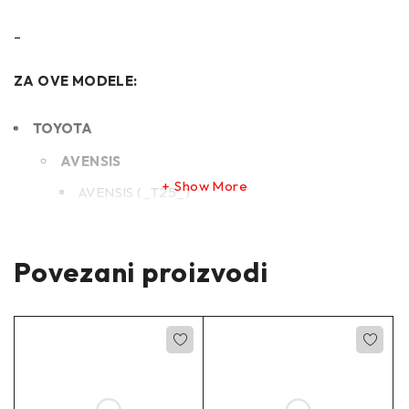
–
ZA OVE MODELE:
TOYOTA
AVENSIS
Show More
AVENSIS (_T25_)
AVENSIS Estate (_T25_)
AVENSIS Saloon (_T25_)
Povezani proizvodi
–
Proizvođač:
SPEEDMAX C42045JCTUOTUV