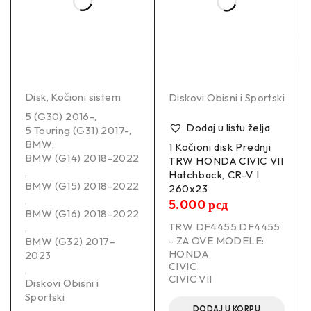
C42045JCTUOTUV
–
Informacije:
Disk
,
Kočioni sistem
Diskovi Obisni i Sportski
5 (G30) 2016-
,
–
Dodaj u listu želja
5 Touring (G31) 2017-
,
BMW
,
1 Kočioni disk Prednji
Mesto ugradnje
Zadnji
BMW (G14) 2018-2022
TRW HONDA CIVIC VII
,
Hatchback, CR-V I
BMW (G15) 2018-2022
Strana ugradnje
Desno / Levo
260x23
,
5.000
рсд
BMW (G16) 2018-2022
Spoljni prečnik
280.0 mm
TRW DF4455 DF4455
,
- ZA OVE MODELE:
BMW (G32) 2017–
HONDA
Debljina
2023
10.0 mm
CIVIC
,
CIVIC VII
Diskovi Obisni i
Broj montažnih rupa
5.0 kom
Sportski
DODAJ U KORPU