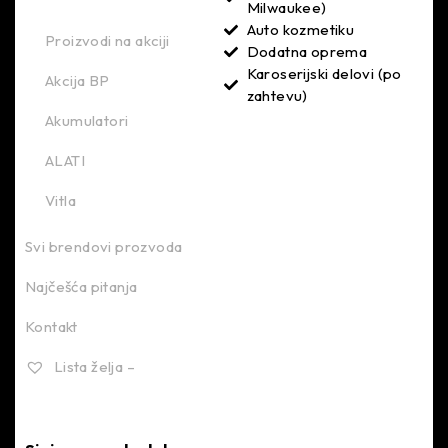
Milwaukee)
Auto kozmetiku
Proizvodi na akciji
Dodatna oprema
Karoserijski delovi (po
Akcija BP
zahtevu)
Akumulatori
ALATI
Vitla
Svi brendovi prozvoda
Najčešća pitanja
Kontakt
Lista želja –