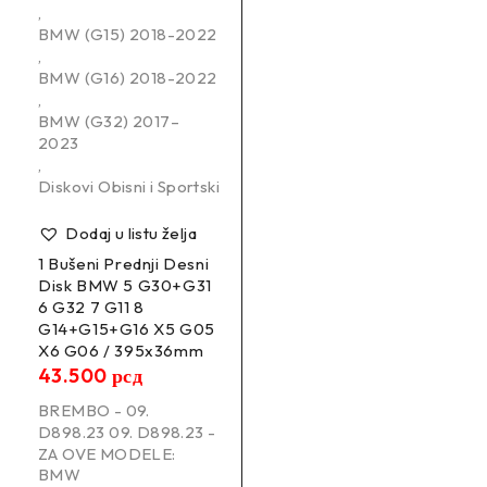
,
BMW (G15) 2018-2022
,
BMW (G16) 2018-2022
,
BMW (G32) 2017–
2023
,
Diskovi Obisni i Sportski
Dodaj u listu želja
1 Bušeni Prednji Desni
Disk BMW 5 G30+G31
6 G32 7 G11 8
G14+G15+G16 X5 G05
X6 G06 / 395x36mm
43.500
рсд
BREMBO - 09.
D898.23 09. D898.23 -
ZA OVE MODELE:
BMW