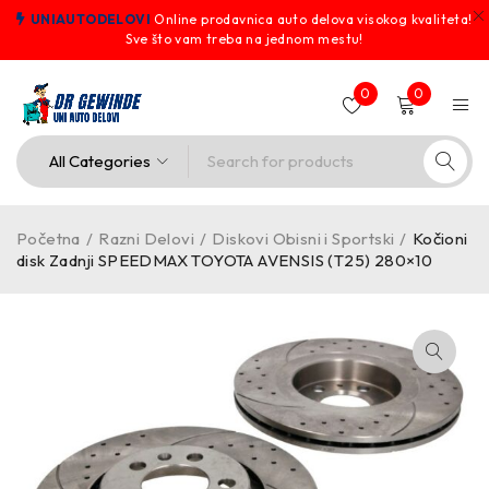
UNIAUTODELOVI
Online prodavnica auto delova visokog kvaliteta!
Sve što vam treba na jednom mestu!
0
0
Početna
/
Razni Delovi
/
Diskovi Obisni i Sportski
/
Kočioni
disk Zadnji SPEEDMAX TOYOTA AVENSIS (T25) 280×10