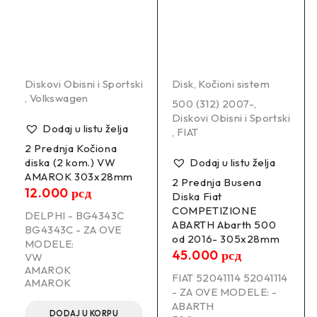
Diskovi Obisni i Sportski
Disk
,
Kočioni sistem
,
Volkswagen
500 (312) 2007-
,
Diskovi Obisni i Sportski
Dodaj u listu želja
,
FIAT
2 Prednja Kočiona
diska (2 kom.) VW
Dodaj u listu želja
AMAROK 303x28mm
2 Prednja Busena
12.000
рсд
Diska Fiat
COMPETIZIONE
DELPHI - BG4343C
ABARTH Abarth 500
BG4343C - ZA OVE
od 2016- 305x28mm
MODELE:
45.000
рсд
VW
AMAROK
FIAT 52041114 52041114
AMAROK
- ZA OVE MODELE: -
ABARTH
DODAJ U KORPU