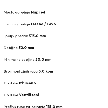
–
Mesto ugradnje
Napred
Strana ugradnje
Desno / Levo
Spoljni prečnik
313.0 mm
Debljina
32.0 mm
Minimalna debljina
30.0 mm
Broj montažnih rupa
5.0 kom
Tip diska
Izbušeno
Tip diska
Ventilisani
Prečnik rupe za lociranje
115.0 mm