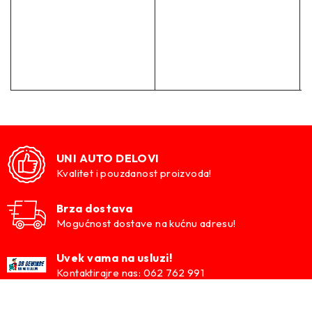
UNI AUTO DELOVI
Kvalitet i pouzdanost proizvoda!
Brza dostava
Mogućnost dostave na kućnu adresu!
Uvek vama na usluzi!
Kontaktirajre nas: 062 762 991