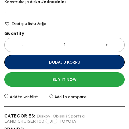
Konstrukcija diska
Jednodelni
–
Dodaj u listu želja
Quantity
DODAJ U KORPU
BUY IT NOW
Add to wishlist
Add to compare
CATEGORIES:
Diskovi Obisni i Sportski
,
LAND CRUISER 100 (_J1_)
,
TOYOTA