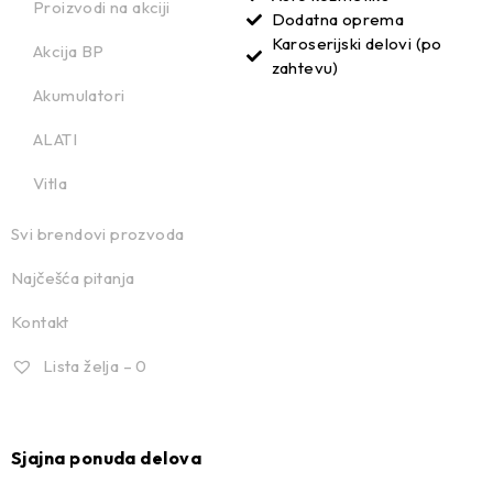
Proizvodi na akciji
Dodatna oprema
Karoserijski delovi (po
Akcija BP
zahtevu)
Akumulatori
ALATI
Vitla
Svi brendovi prozvoda
Najčešća pitanja
Kontakt
Lista želja –
0
Sjajna ponuda delova