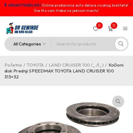
UNIAUTODELOVI
Online prodavnica auto delova visokog kvaliteta!
Sve što vam treba na jednom mestu!
0
0
Početna
/
TOYOTA
/
LAND CRUISER 100 (_J1_)
/
Kočioni
disk Prednji SPEEDMAX TOYOTA LAND CRUISER 100
313×32