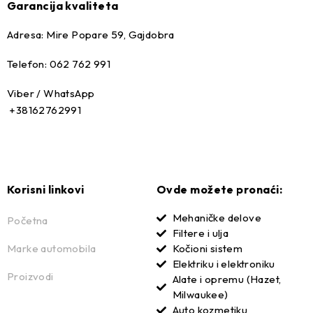
Garancija kvaliteta
Adresa: Mire Popare 59, Gajdobra
Telefon: 062 762 991
Viber / WhatsApp
+38162762991
Korisni linkovi
Ovde možete pronaći:
Mehaničke delove
Početna
Filtere i ulja
Marke automobila
Kočioni sistem
Elektriku i elektroniku
Proizvodi
Alate i opremu (Hazet,
Milwaukee)
Auto kozmetiku