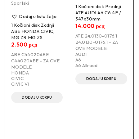
Sportski
1 Kočioni disk Prednji
ATE AUDI A6 C6 4F /
Dodaj u listu želja
347x30mm
1 Kočioni disk Zadnji
14.000
рсд
ABE HONDA CIVIC,
ATE 24.0130-0176.1
MG ZR,MG ZS
24.0130-0176.1 - ZA
2.500
рсд
OVE MODELE:
AUDI
ABE C44020ABE
A6
C44020ABE - ZA OVE
A6 Allroad
MODELE:
HONDA
CIVIC
DODAJ U KORPU
CIVIC VI
DODAJ U KORPU