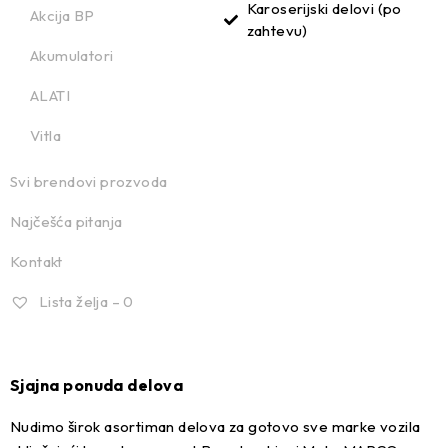
Karoserijski delovi (po
Akcija BP
zahtevu)
Akumulatori
ALATI
Vitla
Svi brendovi prozvoda
Najčešća pitanja
Kontakt
Lista želja –
0
Sjajna ponuda delova
Nudimo širok asortiman delova za gotovo sve marke vozila