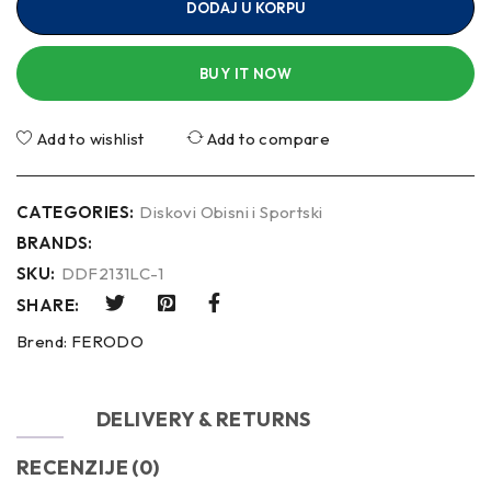
DODAJ U KORPU
BUY IT NOW
Add to wishlist
Add to compare
CATEGORIES:
Diskovi Obisni i Sportski
BRANDS:
SKU:
DDF2131LC-1
SHARE:
Brend:
FERODO
OPIS
DELIVERY & RETURNS
RECENZIJE (0)