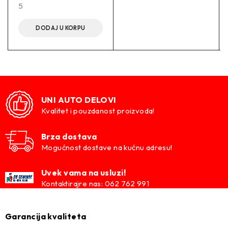
5
DODAJ U KORPU
UNI AUTO DELOVI
Kvalitet i pouzdanost proizvoda!
Brza dostava
Mogućnost dostave na kućnu adresu!
Uvek vama na usluzi!
Kontaktirajre nas: 062 762 991
Garancija kvaliteta