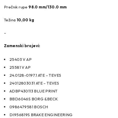
Prečnik rupe
98.0 mm/130.0 mm
Težina
10,00 kg
–
Zamenski brojevi:
25403 V AP
25581 V AP
24.0128-0197.1 ATE – TEVES
24012803031 ATE – TEVES
ADBP430113 BLUE PRINT
BBD6046S BORG &BECK
0986479581 BOSCH
DI956819S BRAKE ENGINEERING