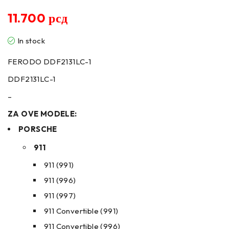
11.700
рсд
In stock
FERODO DDF2131LC-1
DDF2131LC-1
–
ZA OVE MODELE:
PORSCHE
911
911 (991)
911 (996)
911 (997)
911 Convertible (991)
911 Convertible (996)