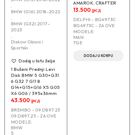
AMAROK, CRAFTER
,
13.500
рсд
BMW (G16) 2018-2022
,
DELPHI - BG4973C
BMW (G32) 2017–
BG4973C - ZA OVE
2023
MODELE:
,
MAN
Diskovi Obisni i
TGE
Sportski
DODAJ U KORPU
Dodaj u listu želja
1 Bušeni Prednji Levi
Disk BMW 5 G30+G31
6 G32 7 G11 8
G14+G15+G16 X5 G05
X6 G06 / 395x36mm
43.500
рсд
BREMBO - 09.D897.23
09.D897.23 - ZA OVE
MODELE:
BMW
5