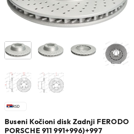
RSD
Buseni Kočioni disk Zadnji FERODO
PORSCHE 911 991+996)+997