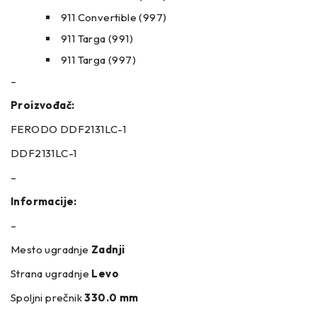
911 Convertible (997)
911 Targa (991)
911 Targa (997)
–
Proizvođač:
FERODO DDF2131LC-1
DDF2131LC-1
–
Informacije:
–
Mesto ugradnje
Zadnji
Strana ugradnje
Levo
Spoljni prečnik
330.0 mm