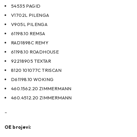
54535 PAGID
V1702L PILENGA
V905L PILENGA
61198.10 REMSA
RAD1898C REMY
61198.10 ROADHOUSE
92218905 TEXTAR
8120 101077C TRISCAN
D61198.10 WOKING
460.1562.20 ZIMMERMANN
460.4512.20 ZIMMERMANN
–
OE brojevi: