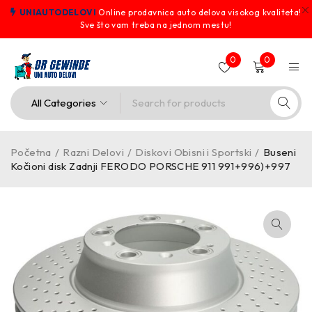
UNIAUTODELOVI
Online prodavnica auto delova visokog kvaliteta!
Sve što vam treba na jednom mestu!
0
0
Početna
/
Razni Delovi
/
Diskovi Obisni i Sportski
/
Buseni
Kočioni disk Zadnji FERODO PORSCHE 911 991+996)+997