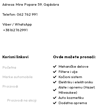
Adresa: Mire Popare 59, Gajdobra
Telefon: 062 762 991
Viber / WhatsApp
+38162762991
Korisni linkovi
Ovde možete pronaći:
Mehaničke delove
Početna
Filtere i ulja
Marke automobila
Kočioni sistem
Elektriku i elektroniku
Proizvodi
Alate i opremu (Hazet,
Milwaukee)
Auto kozmetiku
Proizvodi na akciji
Dodatna oprema